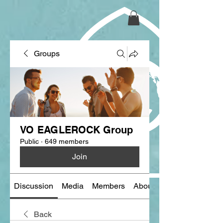
Groups
VO EAGLEROCK Group
Public
·
649 members
Join
Discussion
Media
Members
About
Back