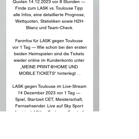
Quoten 14.12.2023 vor 8 Stunden — 
Finde zum LASK vs. Toulouse Tipp 
alle Infos, eine detaillierte Prognose, 
Wettquoten, Statistiken sowie H2H-
Bilanz und Team-Check.

Faninfos für LASK gegen Toulouse 
vor 1 Tag — Wie schon bei den ersten 
beiden Heimspielen sind die Tickets 
wieder online im Kundenkonto unter 
„MEINE PRINT@HOME UND 
MOBILE TICKETS“ hinterlegt ...

LASK gegen Toulouse im Live-Stream 
14 Dezember 2023 vor 1 Tag — 
Spiel, Startzeit CET, Meisterschaft, 
Fernsehsender. Live auf Sky Sport 
Austria, LASK vs Toulouse. Fussball 
UEFA Europa League 
Gruppenbühne, Do .

LASK kämpft gegen Toulouse um 