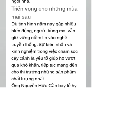
ngôi nhà.
Triển vọng cho những mùa 
mai sau
Dù tình hình năm nay gặp nhiều 
biến động, người trồng mai vẫn 
giữ vững niềm tin vào nghề 
truyền thống. Sự kiên nhẫn và 
kinh nghiệm trong việc chăm sóc 
cây cảnh là yếu tố giúp họ vượt 
qua khó khăn, tiếp tục mang đến 
cho thị trường những sản phẩm 
chất lượng nhất.
Ông Nguyễn Hữu Cần bày tỏ hy 
vọng:
"Dù lợi nhuận không cao, nhưng 
nhìn mai nở đẹp, tôi thấy vui vì 
mình vẫn giữ được nghề. Hy 
vọng năm sau thời tiết thuận lợi 
hơn, thị trường sẽ sôi động trở 