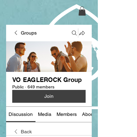
Groups
VO EAGLEROCK Group
Public
·
649 members
Join
Discussion
Media
Members
About
Back