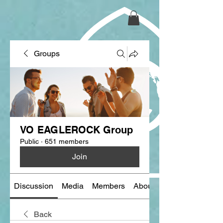
Groups
VO EAGLEROCK Group
Public
·
651 members
Join
Discussion
Media
Members
About
Back