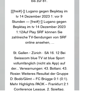
bis zur 81. 

[[[frei#]-]] Lugano gegen Beşiktaş im 
tv 14 Dezember 2023 1: vor 9 
Stunden — [frei#]-]] Lugano gegen 
Beşiktaş im tv 14 Dezember 2023 
1:12Auf Play SRF können Sie 
zahlreiche TV-Sendungen von SRF 
online ansehen, ...

St. Gallen - Zürich · SA 16. 12 Bei 
Swisscom blue TV ist blue Sport 
vollumfänglich (nicht als App) auf 
der... Verwarnungen: 43. Bottani. 43. 
Rosier. Weiteres Resultat der Gruppe 
D: Bodö/Glimt – FC Brügge 0:1 (0:1). 
Mehr Highlights PAOK – Frankfurt 2:1 
Conference League, 2. Spieltag, 
Saison 23/24 Video-Ticker 90. Minute 
TOOOOOR! Ein Eigentor ins Lugano-
Glück! 86. Minute Vladi trifft 
tatsächlich zum Ausgleich 81. Minute 