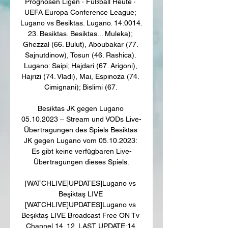
Prognosen Ligen · Fußball Heute · 
UEFA Europa Conference League; 
Lugano vs Besiktas. Lugano. 14:0014. 
23. Besiktas. Besiktas... Muleka); 
Ghezzal (66. Bulut), Aboubakar (77. 
Sajnutdinow), Tosun (46. Rashica). 
Lugano: Saipi; Hajdari (67. Arigoni), 
Hajrizi (74. Vladi), Mai, Espinoza (74. 
Cimignani); Bislimi (67. 

Besiktas JK gegen Lugano 
05.10.2023 – Stream und VODs Live-
Übertragungen des Spiels Besiktas 
JK gegen Lugano vom 05.10.2023: 
Es gibt keine verfügbaren Live-
Übertragungen dieses Spiels.

[WATCHLIVE]UPDATES]Lugano vs 
Beşiktaş LIVE 
[WATCHLIVE]UPDATES]Lugano vs 
Beşiktaş LIVE Broadcast Free ON Tv 
Channel 14. 12. LAST UPDATE:14 