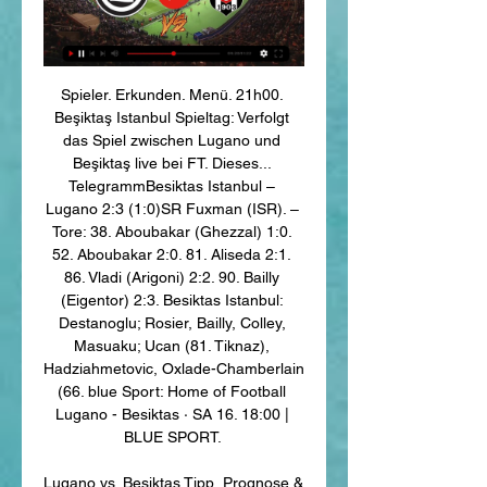
Spieler. Erkunden. Menü. 21h00. 
Beşiktaş Istanbul Spieltag: Verfolgt 
das Spiel zwischen Lugano und 
Beşiktaş live bei FT. Dieses... 
TelegrammBesiktas Istanbul – 
Lugano 2:3 (1:0)SR Fuxman (ISR). – 
Tore: 38. Aboubakar (Ghezzal) 1:0. 
52. Aboubakar 2:0. 81. Aliseda 2:1. 
86. Vladi (Arigoni) 2:2. 90. Bailly 
(Eigentor) 2:3. Besiktas Istanbul: 
Destanoglu; Rosier, Bailly, Colley, 
Masuaku; Ucan (81. Tiknaz), 
Hadziahmetovic, Oxlade-Chamberlain 
(66. blue Sport: Home of Football 
Lugano - Besiktas · SA 16. 18:00 | 
BLUE SPORT. 

Lugano vs. Besiktas Tipp, Prognose & 