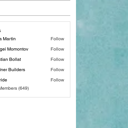
s
a Martin
Follow
gei Momontov
Follow
stian Bollat
Follow
ner Builders
Follow
ide
Follow
 Members (649)