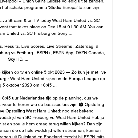
verpool – Union Saint-Gilloise volledig uit te zenden. 
het schakelprogramma ‘Studio Europa’ te zien zijn. 

Live Stream & on TV today West Ham United vs. SC 
vent that takes place on Dec 15 at 01:30 AM. You can 
m United vs. SC Freiburg on Sony ...

, Results, Live Scores, Live Streams ; Zaterdag, 9 
fsburg vs Freiburg · ESPN+, ESPN App, DAZN Canada, 
Sky HD, ...

 kijken op tv en online 5 okt 2023 — Zo kun je met live 
burg - West Ham United kijken in de Europa League op 
 5 oktober 2023 om 18:45 ...

:45 uur Nederlandse tijd op de planning, dus we 
voor te horen wie de basisspelers zijn. 🏟️ Opstelling 
🚌 Opstelling West Ham United: nog niet bekend 
wedstrijd van SC Freiburg vs. West Ham United Heb je 
st en zou je hem graag terug willen kijken? Dan zijn 
nsen die de hele wedstrijd willen streamen, kunnen 
egen uit Duitsland en Engeland terecht bij ESPN mits 