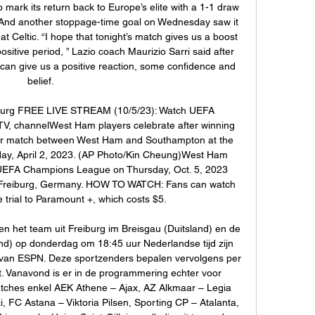
mark its return back to Europe’s elite with a 1-1 draw 
. And another stoppage-time goal on Wednesday saw it 
t Celtic. “I hope that tonight’s match gives us a boost 
sitive period, ” Lazio coach Maurizio Sarri said after 
t can give us a positive reaction, some confidence and 
belief. 

burg FREE LIVE STREAM (10/5/23): Watch UEFA 
V, channelWest Ham players celebrate after winning 
er match between West Ham and Southampton at the 
ay, April 2, 2023. (AP Photo/Kin Cheung)West Ham 
 UEFA Champions League on Thursday, Oct. 5, 2023 
n Freiburg, Germany. HOW TO WATCH: Fans can watch 
 trial to Paramount +, which costs $5. 

n het team uit Freiburg im Breisgau (Duitsland) en de 
d) op donderdag om 18:45 uur Nederlandse tijd zijn 
van ESPN. Deze sportzenders bepalen vervolgens per 
ast. Vanavond is er in de programmering echter voor 
hes enkel AEK Athene – Ajax, AZ Alkmaar – Legia 
, FC Astana – Viktoria Pilsen, Sporting CP – Atalanta, 