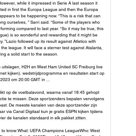
owever, while it impressed in Serie A last season it 
ted in first the Europa League and then the Europa 
pears to be happening now. “This is a risk that can 
ng ourselves, ” Sarri said. “Some of the players who 
orming compared to last year. “So it may be true, this 
e) is so wonderful and rewarding that it might be 
”Lazio followed up its result against Atletico with 
he league. It will face a sterner test against Atalanta, 
ing a solid start to the season. 

 uitslagen, H2H en West Ham United SC Freiburg live 
ernet kijken), wedstrijdprogramma en resultaten start op 
 2023 om 20:00 GMT in ...

likt op de voetbalavond, waarna vanaf 18:45 gehopt 
ctie te missen. Deze sportzenders bepalen vervolgens 
s past. De meeste kanalen van deze sportzender zijn 
r via Canal Digitaal kun je gratis ESPN kijken tijdens 
ier de kanalen standaard in elk pakket zitten. 

ed to know:What: UEFA Champions LeagueWho: West 