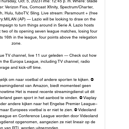
hursday, Oct. 5, 2023Time: 12:45 p. m. Where: Stade 
r: Verizon Fios, Comcast Xfinity, Spectrum/Charter, 
 Hulu, fuboTV, Sling. Live stream: Paramount + (free 
ory:MILAN (AP) — Lazio will be looking to draw on the 
mpaign to turn things around in Serie A. Lazio hosts 
 two of its opening seven league matches, losing four 
s 16th in the league, four points above the relegation 
zone. 

e TV channel, live 11 uur geleden — Check out how 
n the Europa League, including TV channel, radio 
rage and kick-off time.

ogelijk om naar voetbal of andere sporten te kijken. ⛔️ 
treamingdienst van Amazon, biedt momenteel geen 
wtime Het is meest recente streamingdienst uit dit 
derland geen sport in het aanbod te vinden. ⛔️ Viaplay 
nder andere kijken naar het Engelse Premier League– 
aar Europees voetbal is er niet te zien. ⛔️ Videoland 
League en Conference League worden door Videoland 
ngdienst opgenomen, aangezien ze niet lineair op de 
len van RTL worden uitgezonden. 
