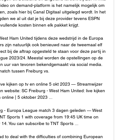
t video on demand-platform is het namelijk mogelijk om 
n, zoals hier bij Canal Digitaal uitgelegd wordt. In het 
gden we al uit dat je bij deze provider tevens ESPN 
llende kosten binnen elk pakket krijgt. 

est Ham United tijdens deze wedstrijd in de Europa 
 zijn natuurlijk ook benieuwd naar de tweemaal elf 
ect bij de aftrap opgesteld te staan voor deze partij in 
gue 2023/24. Meestal worden de opstellingen op de 
n uur van tevoren bekendgemaakt via social media. 
atch tussen Freiburg vs. 

ve kijken op tv en online 5 okt 2023 — Streamwijzer 
n website: SC Freiburg - West Ham United: live kijken 
 online | 5 oktober 2023 ...

rg - Europa League match 3 dagen geleden — West 
 TNT Sports 1 with coverage from 19:45 UK time on 
4. You can subscribe to TNT Sports ...

had to deal with the difficulties of combining European 