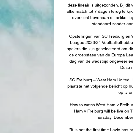
deze lineair is uitgezonden. Bij di
elke match tot 7 dagen terug te kijke
overzicht bovenaan dit artikel le
standaard zonder aanvu
Opstellingen van SC Freiburg en W
League 2023/24 Voetballiefhebbers
spelers die zijn geselecteerd om dir
de groepsfase van de Europa Lea
dag van de wedstrijd ongeveer ee
Deze m
SC Freiburg – West Ham United: li
plaatste het volgende bericht op hu
op tv en
How to watch West Ham v Freibu
Ham v Freiburg will be live on
Thursday, December 1
”It is not the first time Lazio has 