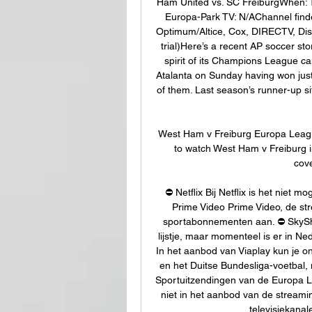
Ham United vs. SC FreiburgWhen: T
Europa-Park TV: N/AChannel finde
Optimum/Altice, Cox, DIRECTV, Dish,
trial)Here’s a recent AP soccer st
spirit of its Champions League ca
Atalanta on Sunday having won just
of them. Last season’s runner-up sit
West Ham v Freiburg Europa Leagu
to watch West Ham v Freiburg i
cove
⛔️ Netflix Bij Netflix is het niet m
Prime Video Prime Video, de s
sportabonnementen aan. ⛔️ SkySho
lijstje, maar momenteel is er in Ne
In het aanbod van Viaplay kun je o
en het Duitse Bundesliga-voetbal, m
Sportuitzendingen van de Europa 
niet in het aanbod van de streami
televisiekana