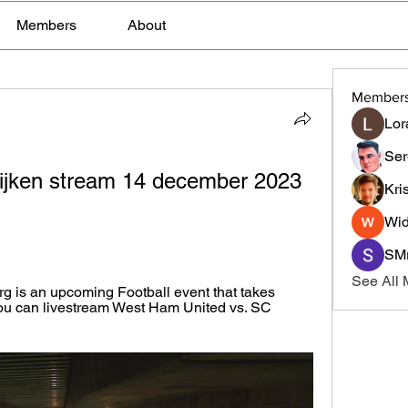
Members
About
Member
Lor
Ser
ijken stream 14 december 2023 
Kri
Wid
SMr
See All
 is an upcoming Football event that takes 
ou can livestream West Ham United vs. SC 