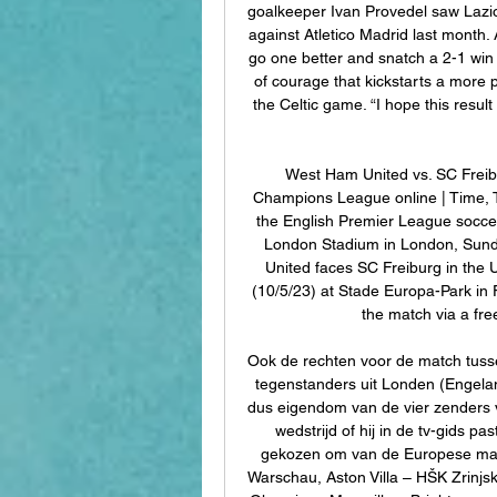
goalkeeper Ivan Provedel saw Lazio 
against Atletico Madrid last month
go one better and snatch a 2-1 win a
of courage that kickstarts a more po
the Celtic game. “I hope this resul
West Ham United vs. SC Frei
Champions League online | Time, T
the English Premier League socc
London Stadium in London, Sund
United faces SC Freiburg in the
(10/5/23) at Stade Europa-Park i
the match via a free
Ook de rechten voor de match tusse
tegenstanders uit Londen (Engelan
dus eigendom van de vier zenders 
wedstrijd of hij in de tv-gids p
gekozen om van de Europese matc
Warschau, Aston Villa – HŠK Zrinjski