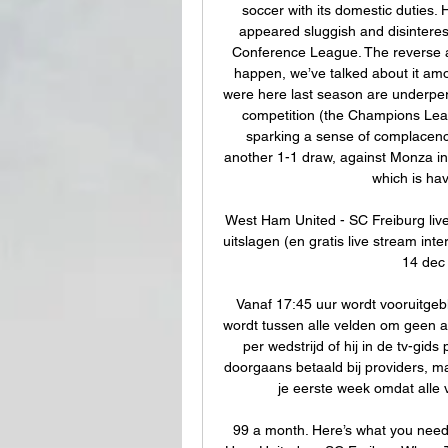
soccer with its domestic duties. H
appeared sluggish and disinteres
Conference League. The reverse ap
happen, we’ve talked about it amo
were here last season are underperf
competition (the Champions Leagu
sparking a sense of complacency. 
another 1-1 draw, against Monza in t
which is hav
West Ham United - SC Freiburg live
uitslagen (en gratis live stream int
14 dec
Vanaf 17:45 uur wordt vooruitgeb
wordt tussen alle velden om geen a
per wedstrijd of hij in de tv-gid
doorgaans betaald bij providers, maa
je eerste week omdat alle v
99 a month. Here’s what you ne