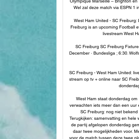
Olympique Marseille – Brighton en Li
Wel zal deze match via ESPN 1 in 
West Ham United - SC Freiburg: 
Freiburg is an upcoming Football e
livestream West Ha
SC Freiburg SC Freiburg Fixtures
December · Bundesliga ; 6:30. Wol
SC Freiburg - West Ham United: live
stream op tv + online naar SC Frei
donderdag
West Ham staat donderdag om 18
verwachten iets meer dan een uur er
SC Freiburg: nog niet bekend 
Terugkijken: samenvatting en hele 
de partij afgelopen donderdag gemi
daar twee mogelijkheden voor. Me
voor de match tussen deze twee plo