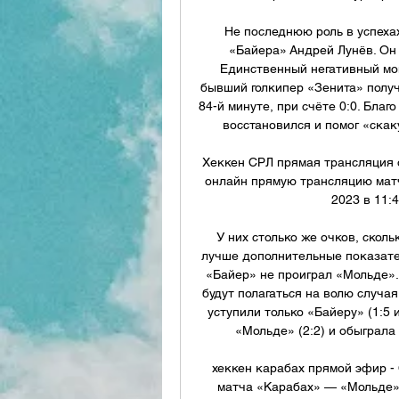
Не последнюю роль в успеха
«Байера» Андрей Лунёв. Он 
Единственный негативный мо
бывший голкипер «Зенита» получ
84-й минуте, при счёте 0:0. Благ
восстановился и помог «скаку
Хеккен СРЛ прямая трансляция о
онлайн прямую трансляцию матч
2023 в 11:4
У них столько же очков, скол
лучше дополнительные показател
«Байер» не проиграл «Мольде». 
будут полагаться на волю случая
уступили только «Байеру» (1:5 и
«Мольде» (2:2) и обыграла 
хеккен карабах прямой эфир -
матча «Карабах» — «Мольде» 