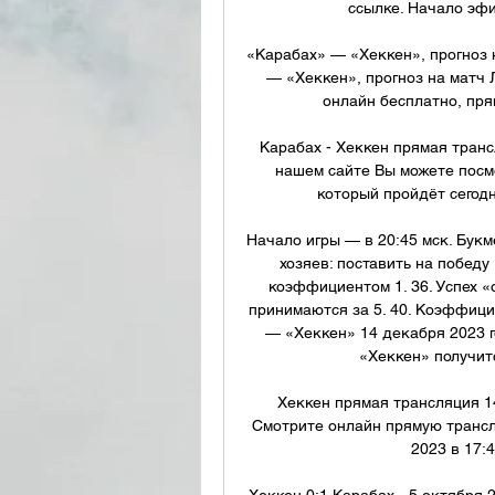
ссылке. Начало эфи
«Карабах» — «Хеккен», прогноз 
— «Хеккен», прогноз на матч Л
онлайн бесплатно, пря
Карабах - Хеккен прямая транс
нашем сайте Вы можете посмо
который пройдёт сегодн
Начало игры — в 20:45 мск. Букм
хозяев: поставить на победу
коэффициентом 1. 36. Успех «о
принимаются за 5. 40. Коэффици
— «Хеккен» 14 декабря 2023 г
«Хеккен» получитс
Хеккен прямая трансляция 14
Смотрите онлайн прямую трансл
2023 в 17:4
Хеккен 0:1 Карабах - 5 октября 