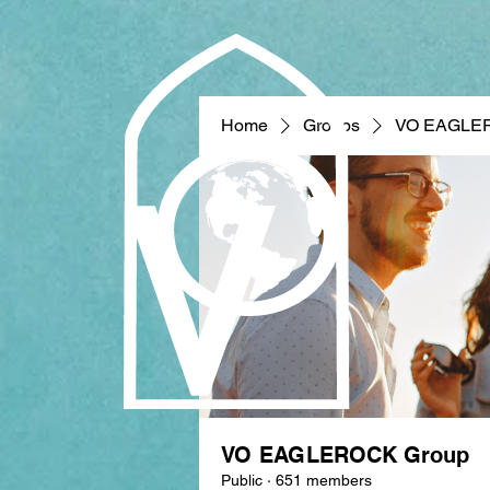
Home
Groups
VO EAGLE
VO EAGLEROCK Group
Public
·
651 members