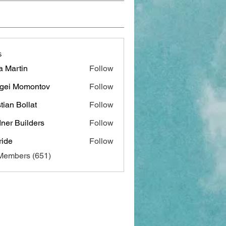
s
a Martin
Follow
gei Momontov
Follow
stian Bollat
Follow
ner Builders
Follow
ide
Follow
 Members (651)