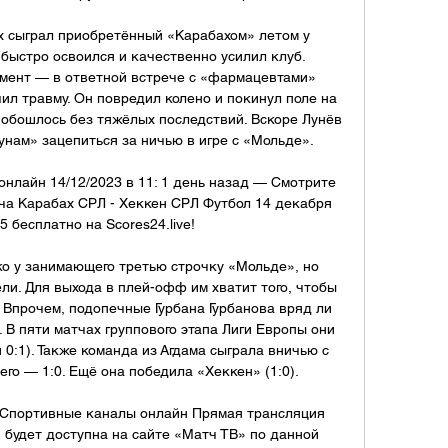
х сыграл приобретённый «Карабахом» летом у 
быстро освоился и качественно усилил клуб. 
мент — в ответной встрече с «фармацевтами» 
ил травму. Он повредил колено и покинул поле на 
о обошлось без тяжёлых последствий. Вскоре Лунёв 
нам» зацепиться за ничью в игре с «Мольде». 

нлайн 14/12/2023 в 11: 1 день назад — Смотрите 
а Карабах СРЛ - Хеккен СРЛ Футбол 14 декабря 
5 бесплатно на Scores24.live!

ько у занимающего третью строчку «Мольде», но 
и. Для выхода в плей-офф им хватит того, чтобы 
Впрочем, подопечные Гурбана Гурбанова вряд ли 
. В пяти матчах группового этапа Лиги Европы они 
 0:1). Также команда из Агдама сыграла вничью с 
его — 1:0. Ещё она победила «Хеккен» (1:0). 

 Спортивные каналы онлайн Прямая трансляция 
будет доступна на сайте «Матч ТВ» по данной 