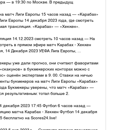
ра — в 19:30 по Москве. В предыдущ

на матч Лиги Европы 15 часов назад — «Карабах» 
иги Европы 14 декабря 2023 года, где смотреть 
мая трансляция. «Карабах» — «Хеккен».

ляция 14.12.2023 смотреть 10 часов назад — На 
треть в прямом эфире матч Карабах - Хеккен 
я, 14 Декабря 2023 УЕФА Лига Европы, ...

екеры уже дали прогноз, они считают фаворитами 
 «скакунов» в букмекерских конторах можно с 
с» оценён экспертами в 9. 00. Ставки на ничью 
енты букмекеров на матч Лиги Европы «Карабах» 
ода Букмекеры уверены, что матч «Карабах» — 
я результативным: тотал больше 2. 

 декабря 2023 17:45 Футбол 6 часов назад — 
яцию матча Карабах - Хеккен Футбол 14 декабря 
5 бесплатно на Scores24.live!

2023 5 окт. 2023 г. — Смотрите прямую трансляцию 