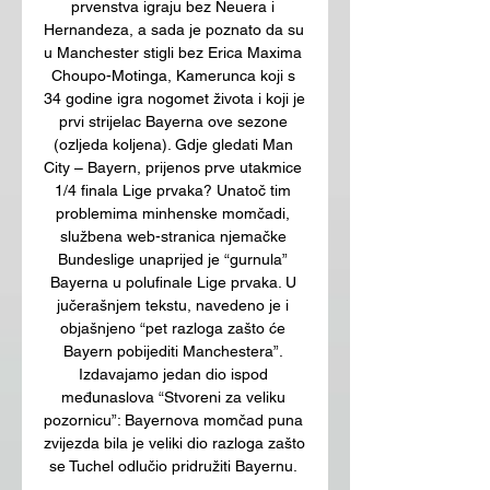
prvenstva igraju bez Neuera i 
Hernandeza, a sada je poznato da su 
u Manchester stigli bez Erica Maxima 
Choupo-Motinga, Kamerunca koji s 
34 godine igra nogomet života i koji je 
prvi strijelac Bayerna ove sezone 
(ozljeda koljena). Gdje gledati Man 
City – Bayern, prijenos prve utakmice 
1/4 finala Lige prvaka? Unatoč tim 
problemima minhenske momčadi, 
službena web-stranica njemačke 
Bundeslige unaprijed je “gurnula” 
Bayerna u polufinale Lige prvaka. U 
jučerašnjem tekstu, navedeno je i 
objašnjeno “pet razloga zašto će 
Bayern pobijediti Manchestera”. 
Izdavajamo jedan dio ispod 
međunaslova “Stvoreni za veliku 
pozornicu”: Bayernova momčad puna 
zvijezda bila je veliki dio razloga zašto 
se Tuchel odlučio pridružiti Bayernu. 
