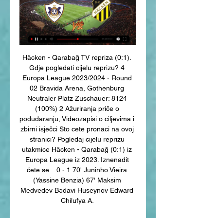
Häcken - Qarabağ TV repriza (0:1). 
Gdje pogledati cijelu reprizu? 4 
Europa League 2023/2024 - Round 
02 Bravida Arena, Gothenburg 
Neutraler Platz Zuschauer: 8124 
(100%) 2 Ažuriranja priče o 
podudaranju, Videozapisi o ciljevima i 
zbirni isječci Sto cete pronaci na ovoj 
stranici? Pogledaj cijelu reprizu 
utakmice Häcken - Qarabağ (0:1) iz 
Europa League iz 2023. Iznenadit 
ćete se... 0 - 1 70' Juninho Vieira 
(Yassine Benzia) 67' Maksim 
Medvedev Bədavi Huseynov Edward 
Chilufya A. 
