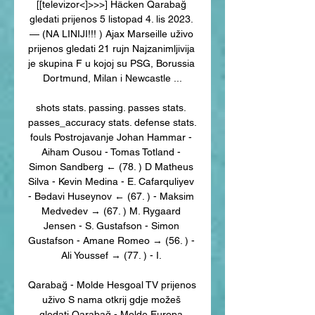
[[televizor<]>>>] Häcken Qarabağ 
gledati prijenos 5 listopad 4. lis 2023. 
— (NA LINIJI!!! ) Ajax Marseille uživo 
prijenos gledati 21 rujn Najzanimljivija 
je skupina F u kojoj su PSG, Borussia 
Dortmund, Milan i Newcastle ...

shots stats. passing. passes stats. 
passes_accuracy stats. defense stats. 
fouls Postrojavanje Johan Hammar - 
Aiham Ousou - Tomas Totland - 
Simon Sandberg ← (78. ) D Matheus 
Silva - Kevin Medina - E. Cafarquliyev 
- Bədavi Huseynov ← (67. ) - Maksim 
Medvedev → (67. ) M. Rygaard 
Jensen - S. Gustafson - Simon 
Gustafson - Amane Romeo → (56. ) - 
Ali Youssef → (77. ) - I. 

Qarabağ - Molde Hesgoal TV prijenos 
uživo S nama otkrij gdje možeš 
gledati Qarabağ - Molde Europa 