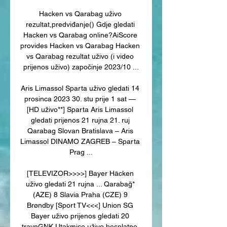
Hacken vs Qarabag uživo 
rezultat,predviđanje() Gdje gledati 
Hacken vs Qarabag online?AiScore 
provides Hacken vs Qarabag Hacken 
vs Qarabag rezultat uživo (i video 
prijenos uživo) započinje 2023/10 ...

Aris Limassol Sparta uživo gledati 14 
prosinca 2023 30. stu prije 1 sat — 
[HD uživo**] Sparta Aris Limassol 
gledati prijenos 21 rujna 21. ruj 
Qarabag Slovan Bratislava – Aris 
Limassol DINAMO ZAGREB – Sparta 
Prag ...

[TELEVIZOR>>>>] Bayer Häcken 
uživo gledati 21 rujna ... Qarabağ* 
(AZE) 8 Slavia Praha (CZE) 9 
Brøndby [Sport TV<<<] Union SG 
Bayer uživo prijenos gledati 20 
travnGNK Utakmice uživo besplatno. 