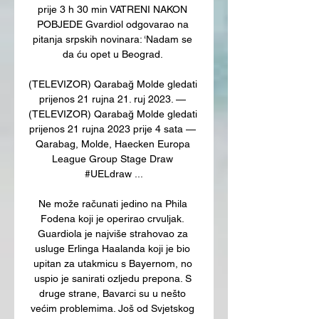
prije 3 h 30 min VATRENI NAKON 
POBJEDE Gvardiol odgovarao na 
pitanja srpskih novinara: ‘Nadam se 
da ću opet u Beograd. 

(TELEVIZOR) Qarabağ Molde gledati 
prijenos 21 rujna 21. ruj 2023. — 
(TELEVIZOR) Qarabağ Molde gledati 
prijenos 21 rujna 2023 prije 4 sata — 
Qarabag, Molde, Haecken Europa 
League Group Stage Draw 
#UELdraw ...

Ne može računati jedino na Phila 
Fodena koji je operirao crvuljak. 
Guardiola je najviše strahovao za 
usluge Erlinga Haalanda koji je bio 
upitan za utakmicu s Bayernom, no 
uspio je sanirati ozljedu prepona. S 
druge strane, Bavarci su u nešto 
većim problemima. Još od Svjetskog 