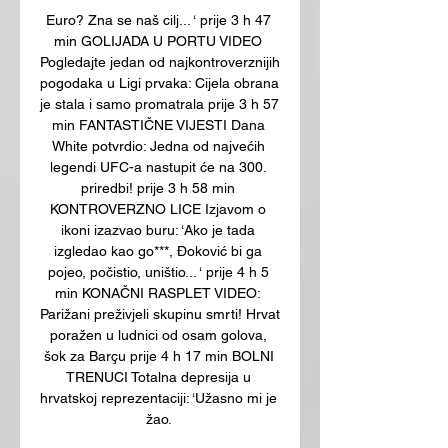
Euro? Zna se naš cilj... ‘ prije 3 h 47 
min GOLIJADA U PORTU VIDEO 
Pogledajte jedan od najkontroverznijih 
pogodaka u Ligi prvaka: Cijela obrana 
je stala i samo promatrala prije 3 h 57 
min FANTASTIČNE VIJESTI Dana 
White potvrdio: Jedna od najvećih 
legendi UFC-a nastupit će na 300. 
priredbi! prije 3 h 58 min 
KONTROVERZNO LICE Izjavom o 
ikoni izazvao buru: ‘Ako je tada 
izgledao kao go***, Đoković bi ga 
pojeo, počistio, uništio... ‘ prije 4 h 5 
min KONAČNI RASPLET VIDEO: 
Parižani preživjeli skupinu smrti! Hrvat 
poražen u ludnici od osam golova, 
šok za Barçu prije 4 h 17 min BOLNI 
TRENUCI Totalna depresija u 
hrvatskoj reprezentaciji: ‘Užasno mi je 
žao. 
