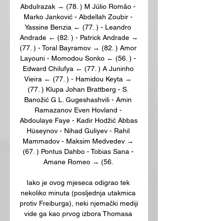
Abdulrazak → (78. ) M Júlio Romão - 
Marko Janković - Abdellah Zoubir - 
Yassine Benzia ← (77. ) - Leandro 
Andrade ← (82. ) - Patrick Andrade → 
(77. ) - Toral Bayramov → (82. ) Amor 
Layouni - Momodou Sonko ← (56. ) - 
Edward Chilufya ← (77. ) A Juninho 
Vieira ← (77. ) - Hamidou Keyta → 
(77. ) Klupa Johan Brattberg - S. 
Banožić G L. Gugeshashvili - Amin 
Ramazanov Even Hovland - 
Abdoulaye Faye - Kadir Hodžić Abbas 
Hüseynov - Nihad Guliyev - Rahil 
Mammadov - Maksim Medvedev → 
(67. ) Pontus Dahbo - Tobias Sana - 
Amane Romeo → (56. 

Iako je ovog mjeseca odigrao tek 
nekoliko minuta (posljednja utakmica 
protiv Freiburga), neki njemački mediji 
vide ga kao prvog izbora Thomasa 