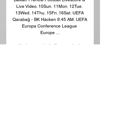
Live Video. 10Sun. 11Mon. 12Tue. 
13Wed. 14Thu. 15Fri. 16Sat. UEFA 
Qarabağ - BK Häcken 9:45 AM. UEFA 
Europa Conference League 
Europe ...

Hacken rezultati uživo, rezultati, 
raspored, Qarabag Agdam - Hacken 
uživo | Nogomet, ŠvedskaPOMOĆ: Vi 
ste na Hacken rezultati stranici u 
sekciji Nogomet/Švedska. Rezultati. 
com stranica nudi rezultate uživo, 
konačne i trenutne rezultate, poredak 
i detalje utakmice (strijelci, crveni 
kartoni, usporedbu tečajeva... ) za 
ekipu Hacken. Osim rezultata za 
ekipu Hacken, možete pratiti preko 
1000 nogometnih natjecanja iz više 
od 90 zemalja diljem svijeta na 
Rezultati. com stranici. Samo kliknite 
na ime zemlje u lijevom meniju i 