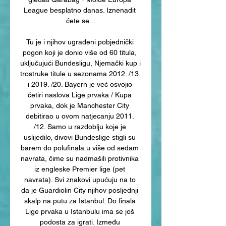
League besplatno danas. Iznenadit 
ćete se...

Tu je i njihov ugrađeni pobjednički 
pogon koji je donio više od 60 titula, 
uključujući Bundesligu, Njemački kup i 
trostruke titule u sezonama 2012. /13. 
i 2019. /20. Bayern je već osvojio 
četiri naslova Lige prvaka / Kupa 
prvaka, dok je Manchester City 
debitirao u ovom natjecanju 2011. 
/12. Samo u razdoblju koje je 
uslijedilo, divovi Bundeslige stigli su 
barem do polufinala u više od sedam 
navrata, čime su nadmašili protivnika 
iz engleske Premier lige (pet 
navrata). Svi znakovi upućuju na to 
da je Guardiolin City njihov posljednji 
skalp na putu za Istanbul. Do finala 
Lige prvaka u Istanbulu ima se još 
podosta za igrati. Između 