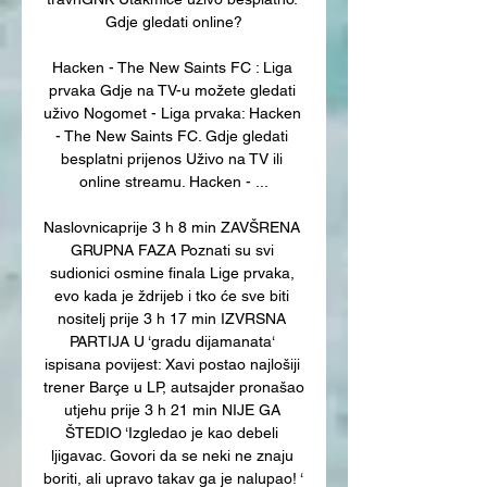
Gdje gledati online?

Hacken - The New Saints FC : Liga 
prvaka Gdje na TV-u možete gledati 
uživo Nogomet - Liga prvaka: Hacken 
- The New Saints FC. Gdje gledati 
besplatni prijenos Uživo na TV ili 
online streamu. Hacken - ...

Naslovnicaprije 3 h 8 min ZAVŠRENA 
GRUPNA FAZA Poznati su svi 
sudionici osmine finala Lige prvaka, 
evo kada je ždrijeb i tko će sve biti 
nositelj prije 3 h 17 min IZVRSNA 
PARTIJA U ‘gradu dijamanata‘ 
ispisana povijest: Xavi postao najlošiji 
trener Barçe u LP, autsajder pronašao 
utjehu prije 3 h 21 min NIJE GA 
ŠTEDIO ‘Izgledao je kao debeli 
ljigavac. Govori da se neki ne znaju 
boriti, ali upravo takav ga je nalupao! ‘ 