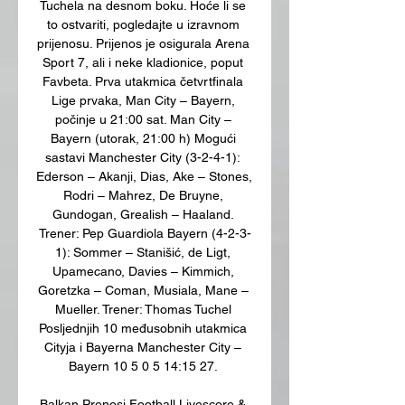
Tuchela na desnom boku. Hoće li se 
to ostvariti, pogledajte u izravnom 
prijenosu. Prijenos je osigurala Arena 
Sport 7, ali i neke kladionice, poput 
Favbeta. Prva utakmica četvrtfinala 
Lige prvaka, Man City – Bayern, 
počinje u 21:00 sat. Man City – 
Bayern (utorak, 21:00 h) Mogući 
sastavi Manchester City (3-2-4-1): 
Ederson – Akanji, Dias, Ake – Stones, 
Rodri – Mahrez, De Bruyne, 
Gundogan, Grealish – Haaland. 
Trener: Pep Guardiola Bayern (4-2-3-
1): Sommer – Stanišić, de Ligt, 
Upamecano, Davies – Kimmich, 
Goretzka – Coman, Musiala, Mane – 
Mueller. Trener: Thomas Tuchel 
Posljednjih 10 međusobnih utakmica 
Cityja i Bayerna Manchester City – 
Bayern 10 5 0 5 14:15 27. 

Balkan Prenosi Football Livescore & 