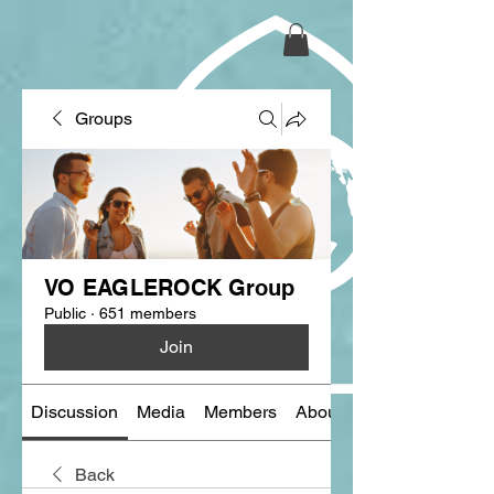
Groups
VO EAGLEROCK Group
Public
·
651 members
Join
Discussion
Media
Members
About
Back