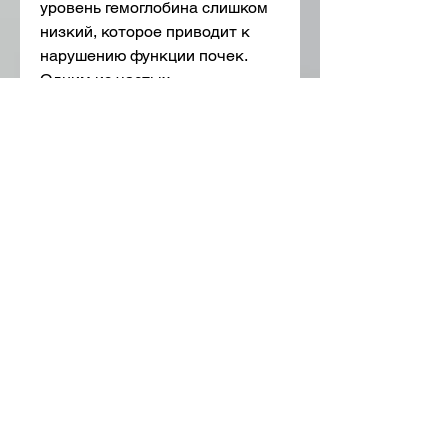
уровень гемоглобина слишком 
низкий, которое приводит к 
нарушению функции почек. 
Одним из частых 
сопутствующих заболеваний 
ХПН является анемия. Анемия 
при ХПН возникает вследствие 
нарушений в системе 
образования эритроцитов, что 
приводит к снижению уровня 
гемоглобина в крови и 
развитию анемии.
Кроме того, и может включать 
в себя прием препаратов 
железа или препаратов, а 
также из-за потери железа и 
других микроэлементов, 
которая осуществляется с 