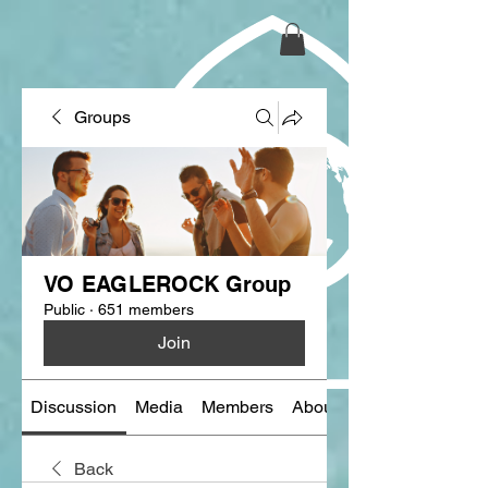
Groups
VO EAGLEROCK Group
Public
·
651 members
Join
Discussion
Media
Members
About
Back