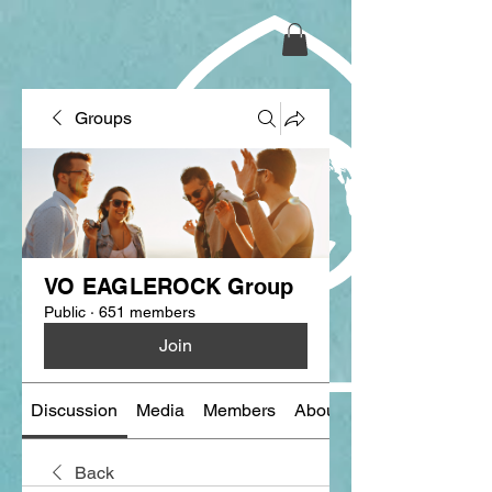
Groups
VO EAGLEROCK Group
Public
·
651 members
Join
Discussion
Media
Members
About
Back