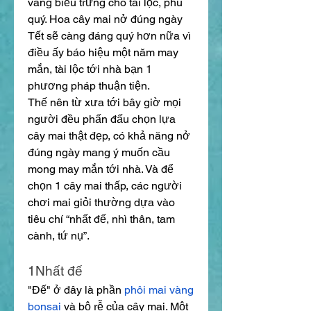
vàng biểu trưng cho tài lộc, phú 
quý. Hoa cây mai nở đúng ngày 
Tết sẽ càng đáng quý hơn nữa vì 
điều ấy báo hiệu một năm may 
mắn, tài lộc tới nhà bạn 1 
phương pháp thuận tiện.
Thế nên từ xưa tới bây giờ mọi 
người đều phấn đấu chọn lựa 
cây mai thật đẹp, có khả năng nở 
đúng ngày mang ý muốn cầu 
mong may mắn tới nhà. Và để 
chọn 1 cây mai thấp, các người 
chơi mai giỏi thường dựa vào 
tiêu chí “nhất đế, nhì thân, tam 
cành, tứ nụ”.
1Nhất đế
"Đế" ở đây là phần 
phôi mai vàng 
bonsai
 và bộ rễ của cây mai. Một 