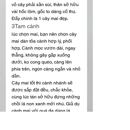
vỏ cây phải sần sùi, thân sở hữu 
vài hốc lõm, gốc to dáng cổ thụ. 
Đấy chính là 1 cây mai đẹp.
3Tam cành
lúc chọn mai, bạn nên chọn cây 
mai dàn tỏa cành hợp lý, phối 
hợp. Cành mọc vươn dài, ngay 
thẳng, không gãy gập xuống 
dưới, ko cong quẹo, càng lên 
phía trên, ngọn càng ngắn và nhỏ 
dần.
Cây mai tốt thì cành nhánh sẽ 
được sắp đặt đều, chắc khỏe, 
cùng lúc tán sở hữu đựng những 
chồi lá non xanh mới nhú. Giả dụ 
cành mai với quá đa dạng lá 
xanh um thì nên ngắt bỏ bớt 
những lá lớn ấy đi.