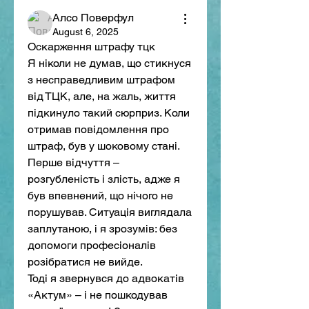
Алсо Поверфул
August 6, 2025
Оскарження штрафу тцк
Я ніколи не думав, що стикнуся 
з несправедливим штрафом 
від ТЦК, але, на жаль, життя 
підкинуло такий сюрприз. Коли 
отримав повідомлення про 
штраф, був у шоковому стані. 
Перше відчуття – 
розгубленість і злість, адже я 
був впевнений, що нічого не 
порушував. Ситуація виглядала 
заплутаною, і я зрозумів: без 
допомоги професіоналів 
розібратися не вийде.
Тоді я звернувся до адвокатів 
«Актум» – і не пошкодував 