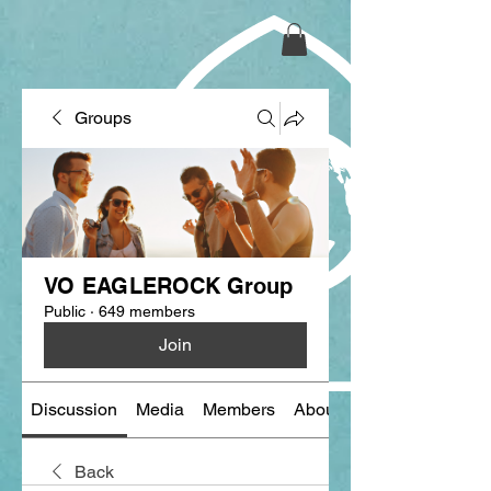
Groups
VO EAGLEROCK Group
Public
·
649 members
Join
Discussion
Media
Members
About
Back