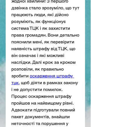
жодної хвилини! З першого 
дзвінка стало зрозуміло, що тут 
працюють люди, які дійсно 
розуміють, як функціонує 
система ТЦК і як захистити 
права громадян. Вони детально 
пояснили мені, як перевірити 
наявність штрафу від ТЦК, що 
він означає і які можливі 
наслідки. Далі крок за кроком 
розповіли, як правильно 
зробити 
оскарження штрафу 
тцк,
 щоб діяти в рамках закону 
і не допустити помилок.
Процес оскарження штрафу 
пройшов на найвищому рівні. 
Адвокати підготували повний 
пакет документів, знайшли 
неточності та порушення у 