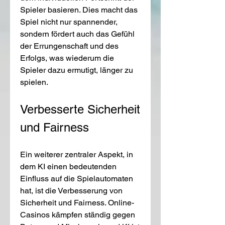
Spieler basieren. Dies macht das 
Spiel nicht nur spannender, 
sondern fördert auch das Gefühl 
der Errungenschaft und des 
Erfolgs, was wiederum die 
Spieler dazu ermutigt, länger zu 
spielen.
Verbesserte Sicherheit 
und Fairness
Ein weiterer zentraler Aspekt, in 
dem KI einen bedeutenden 
Einfluss auf die Spielautomaten 
hat, ist die Verbesserung von 
Sicherheit und Fairness. Online-
Casinos kämpfen ständig gegen 