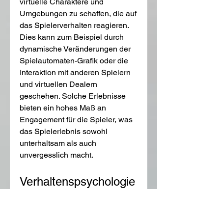
virtuelle Charaktere und 
Umgebungen zu schaffen, die auf 
das Spielerverhalten reagieren. 
Dies kann zum Beispiel durch 
dynamische Veränderungen der 
Spielautomaten-Grafik oder die 
Interaktion mit anderen Spielern 
und virtuellen Dealern 
geschehen. Solche Erlebnisse 
bieten ein hohes Maß an 
Engagement für die Spieler, was 
das Spielerlebnis sowohl 
unterhaltsam als auch 
unvergesslich macht.
Verhaltenspsychologie 
und Spielverhalten