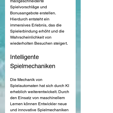
maßgeschneiderte 
Spielvorschläge und 
Bonusangebote erstellen. 
Hierdurch entsteht ein 
immersives Erlebnis, das die 
Spielerbindung erhöht und die 
Wahrscheinlichkeit von 
wiederholten Besuchen steigert.
Intelligente 
Spielmechaniken
Die Mechanik von 
Spielautomaten hat sich durch KI 
erheblich weiterentwickelt. Durch 
den Einsatz von maschinellem 
Lernen können Entwickler neue 
und innovative Spielmechaniken 