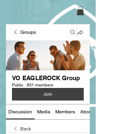
Groups
VO EAGLEROCK Group
Public
·
651 members
Join
Discussion
Media
Members
About
Back