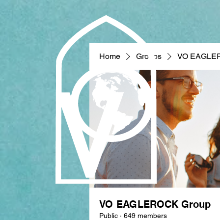
Home
Groups
VO EAGLE
VO EAGLEROCK Group
Public
·
649 members