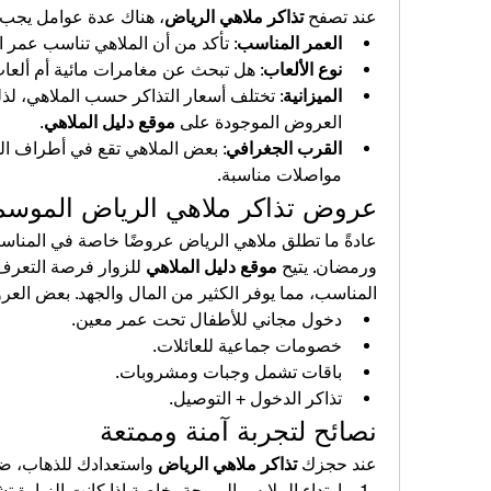
عند تصفح 
تذاكر ملاهي الرياض
، هناك عدة عوامل يجب أ
العمر المناسب
: تأكد من أن الملاهي تناسب عمر ال
نوع الألعاب
: هل تبحث عن مغامرات مائية أم ألعاب
الميزانية
العروض الموجودة على 
موقع دليل الملاهي
.
القرب الجغرافي
مواصلات مناسبة.
عروض تذاكر ملاهي الرياض الموسم
ورمضان. يتيح 
موقع دليل الملاهي
المناسب، مما يوفر الكثير من المال والجهد. بعض ال
دخول مجاني للأطفال تحت عمر معين.
خصومات جماعية للعائلات.
باقات تشمل وجبات ومشروبات.
تذاكر الدخول + التوصيل.
نصائح لتجربة آمنة وممتعة
عند حجزك 
تذاكر ملاهي الرياض
 واستعدادك للذهاب، ضع 
ارتداء الملابس المريحة، خاصة إذا كانت الزيارة ت