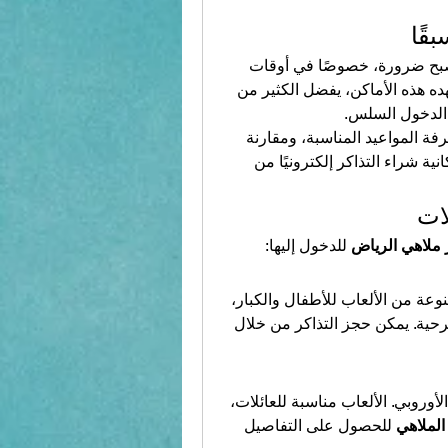
قًا
 مسبقًا لم يعد رفاهية، بل أصبح ضرورة، خصوصًا في أوقات 
الذروة والعطل الرسمية. فمع الازدحام الكبير الذي تشهده هذه الأماكن، يفضل الكثير من 
 الدخول السلس.
 الذي يوفر إمكانية معرفة المواعيد المناسبة، ومقارنة 
الأسعار، والاطلاع على تقييمات الزوار، وحتى أحيانًا إمكانية شراء التذاكر إلكترونيًا من 
ات
 ملاهي الرياض
 للدخول إليها:
واحدة من أشهر الملاهي في الرياض، تقدم مجموعة متنوعة من الألعاب للأطفال والكبار، 
ية. يمكن حجز التذاكر من خلال 
توفر هذه الملاهي تجربة ترفيهية شاملة وتتميز بطابعها الأوروبي. الألعاب مناسبة للعائلات، 
الملاهي
 للحصول على التفاصيل 