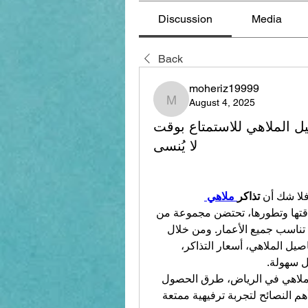
Discussion
Media
Back
moheriz19999
August 4, 2025
moheriz19999
يل الملاهي للاستمتاع بوقت
لا يُنسى
لا شك أن 
تذاكر
 ملاهي 
 ستكون أول ما تبحث عنه. فمدينة الرياض، بعراقتها وتطورها، تحتضن مجموعة من 
تناسب جميع الأعمار. ومن خلال 
، بات بإمكان الزوار الاطلاع على تفاصيل الملاهي، أسعار التذاكر، 
ل سهولة.
في هذا المقال، سنتحدث بالتفصيل عن أفضل أماكن الملاهي في الرياض، طرق الحصول 
، وأهم النصائح لتجربة ترفيهية ممتعة 