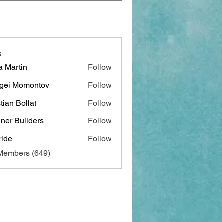
s
a Martin
Follow
gei Momontov
Follow
stian Bollat
Follow
ner Builders
Follow
ide
Follow
 Members (649)