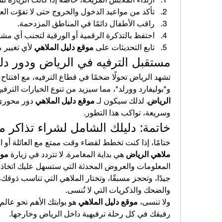
تأكد من مواعيد الدخول والخروج حتى لا تفوّت الع
راقب الأطفال دائمًا في المناطق المزدحمة.
احتفظ بالتذكرة الرقمية أو الورقية لتجنب أي مش
تابع التحديثات على 
موقع دليل الملاهي
 لأي تغيير
مستقبل الترفيه في الرياض ودور دلي
و"بوليفارد وورلد"، مما سيزيد من تنوع الخيارات الترفي
الرياض
. لذلك سيكون لـ 
موقع دليل الملاهي
وسريعة، تواكب هذا التطور.
خاتمة: دليلك الشامل لشراء تذاكر م
ختامًا، إذا كنت تخطط لقضاء وقت ممتع مع العائلة أو 
ملاهي الرياض
 هي بداية المغامرة. لا تتردد في زيارة 
موق
والضحك والذكريات التي لا تُنسى.
ولا تنسى، 
موقع دليل الملاهي
رفيقك في كل رحلة ترفيهية داخل الرياض وخارجها.