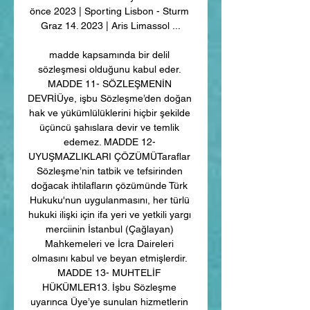
önce 2023 | Sporting Lisbon - Sturm 
Graz 14. 2023 | Aris Limassol ...

madde kapsamında bir delil 
sözleşmesi olduğunu kabul eder. 
MADDE 11- SÖZLEŞMENİN 
DEVRİÜye, işbu Sözleşme’den doğan 
hak ve yükümlülüklerini hiçbir şekilde 
üçüncü şahıslara devir ve temlik 
edemez. MADDE 12- 
UYUŞMAZLIKLARI ÇÖZÜMÜTaraflar 
Sözleşme’nin tatbik ve tefsirinden 
doğacak ihtilafların çözümünde Türk 
Hukuku'nun uygulanmasını, her türlü 
hukuki ilişki için ifa yeri ve yetkili yargı 
merciinin İstanbul (Çağlayan) 
Mahkemeleri ve İcra Daireleri 
olmasını kabul ve beyan etmişlerdir. 
MADDE 13- MUHTELİF 
HÜKÜMLER13. İşbu Sözleşme 
uyarınca Üye’ye sunulan hizmetlerin 