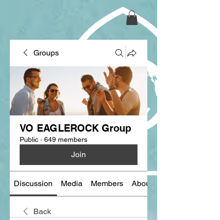
Groups
VO EAGLEROCK Group
Public
·
649 members
Join
Discussion
Media
Members
About
Back