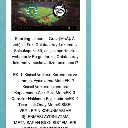
Sporting Lizbon ... Graz (MaÃ§ Ã–
zeti) - - Peki Galatasaray-Lokomotiv 
Selçuksports35, selçuk sports izle, 
websportv Fb gs derbisi Galatasaray 
lokomotiv moskova özet bein sport?

EK. 1: Kişisel Verilerin Korunması ve 
İşlenmesi Aydınlatma MetniEK. 2: 
Kişisel Verilerin İşlenmesi 
Kapsamında Açık Rıza MetniEK. 3: 
Çerezler Hakkında BilgilendirmeEK. 4: 
Ticari İleti Onay MetniKİŞİSEL 
VERİLERİN KORUNMASI VE 
İŞLENMESİ AYDINLATMA 
METNİSARAN BİLGİ SİSTEMLERİ 