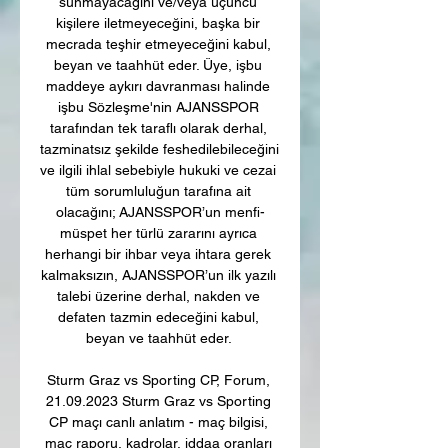
sunmayacağını ve/veya üçüncü 
kişilere iletmeyeceğini, başka bir 
mecrada teşhir etmeyeceğini kabul, 
beyan ve taahhüt eder. Üye, işbu 
maddeye aykırı davranması halinde 
işbu Sözleşme'nin AJANSSPOR 
tarafından tek taraflı olarak derhal, 
tazminatsız şekilde feshedilebileceğini 
ve ilgili ihlal sebebiyle hukuki ve cezai 
tüm sorumluluğun tarafına ait 
olacağını; AJANSSPOR’un menfi-
müspet her türlü zararını ayrıca 
herhangi bir ihbar veya ihtara gerek 
kalmaksızın, AJANSSPOR’un ilk yazılı 
talebi üzerine derhal, nakden ve 
defaten tazmin edeceğini kabul, 
beyan ve taahhüt eder. 

Sturm Graz vs Sporting CP, Forum, 
21.09.2023 Sturm Graz vs Sporting 
CP maçı canlı anlatım - maç bilgisi, 
maç raporu, kadrolar, iddaa oranları 