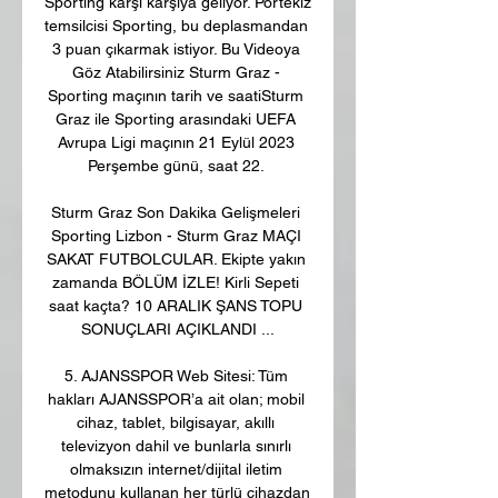
Sporting karşı karşıya geliyor. Portekiz 
temsilcisi Sporting, bu deplasmandan 
3 puan çıkarmak istiyor. Bu Videoya 
Göz Atabilirsiniz Sturm Graz - 
Sporting maçının tarih ve saatiSturm 
Graz ile Sporting arasındaki UEFA 
Avrupa Ligi maçının 21 Eylül 2023 
Perşembe günü, saat 22. 

Sturm Graz Son Dakika Gelişmeleri 
Sporting Lizbon - Sturm Graz MAÇI 
SAKAT FUTBOLCULAR. Ekipte yakın 
zamanda BÖLÜM İZLE! Kirli Sepeti 
saat kaçta? 10 ARALIK ŞANS TOPU 
SONUÇLARI AÇIKLANDI ...

5. AJANSSPOR Web Sitesi: Tüm 
hakları AJANSSPOR’a ait olan; mobil 
cihaz, tablet, bilgisayar, akıllı 
televizyon dahil ve bunlarla sınırlı 
olmaksızın internet/dijital iletim 
metodunu kullanan her türlü cihazdan 