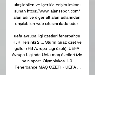
ulaşılabilen ve İçerik’e erişim imkanı 
sunan https://www. ajansspor. com/ 
alan adı ve diğer alt alan adlarından 
erişilebilen web sitesini ifade eder. 

uefa avrupa ligi özetleri fenerbahçe 
HJK Helsinki 2 ... Sturm Graz özet ve 
goller (FB Avrupa Ligi özeti). ﻿UEFA 
Avrupa Ligi'nde Uefa maç özetleri izle 
bein sport. Olympiakos 1-0 
Fenerbahçe MAÇ ÖZETİ - UEFA ...

d) Yasadışı bir çalışmayı veya başka 
birisine ait bir çalışmayı izinsiz olarak 
kullanmak, kısıtlı veya parola korumalı 
sayfalar yayınlamak ya da başka bir 
sayfadan link içermeyen veya 
erişilemeyen gizli sayfa veya resimler 
kullanmak, telif hakkı ihlali içeren 
yorumlarda bulunmak yasaktır. e) 
Yasadışı silah yapımı veya kullanımı, 