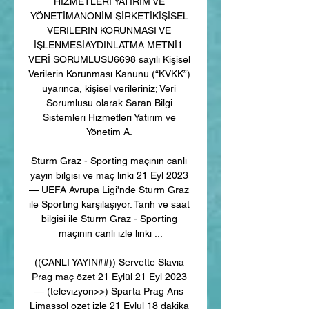
HİZMETLERİ YATIRIM VE 
YÖNETİMANONİM ŞİRKETİKİŞİSEL 
VERİLERİN KORUNMASI VE 
İŞLENMESİAYDINLATMA METNİ1. 
VERİ SORUMLUSU6698 sayılı Kişisel 
Verilerin Korunması Kanunu (“KVKK”) 
uyarınca, kişisel verileriniz; Veri 
Sorumlusu olarak Saran Bilgi 
Sistemleri Hizmetleri Yatırım ve 
Yönetim A. 

Sturm Graz - Sporting maçının canlı 
yayın bilgisi ve maç linki 21 Eyl 2023 
— UEFA Avrupa Ligi'nde Sturm Graz 
ile Sporting karşılaşıyor. Tarih ve saat 
bilgisi ile Sturm Graz - Sporting 
maçının canlı izle linki ...

((CANLI YAYIN##)) Servette Slavia 
Prag maç özet 21 Eylül 21 Eyl 2023 
— (televizyon>>) Sparta Prag Aris 
Limassol özet izle 21 Eylül 18 dakika 