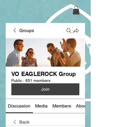
Groups
VO EAGLEROCK Group
Public
·
651 members
Join
Discussion
Media
Members
About
Back