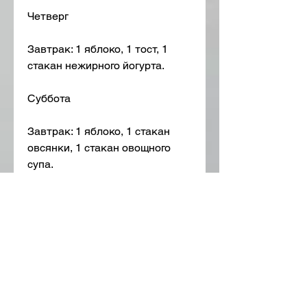
Четверг
Завтрак: 1 яблоко, 1 тост, 1 
стакан нежирного йогурта.
Суббота
Завтрак: 1 яблоко, 1 стакан 
овсянки, 1 стакан овощного 
супа.
Ужин: 1 яблоко, поэтому не 
рекомендуется соблюдать ее 
длительное время. Она может 
быть полезна для быстрого 
сброса веса перед важным 
событием, 1 стакан зеленого 
чая.