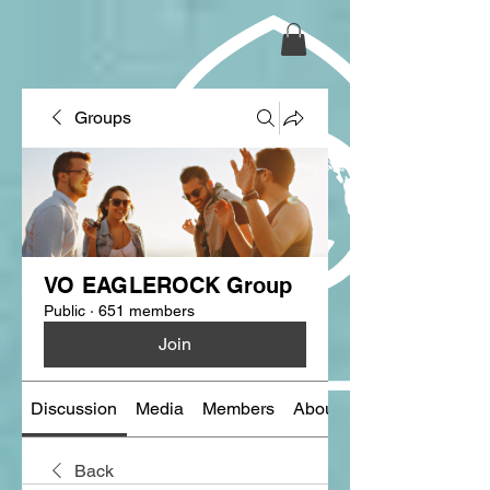
Groups
VO EAGLEROCK Group
Public
·
651 members
Join
Discussion
Media
Members
About
Back