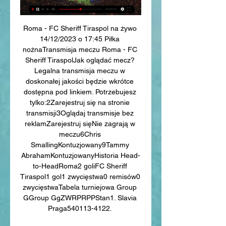
Roma - FC Sheriff Tiraspol na żywo 
14/12/2023 o 17:45 Piłka 
nożnaTransmisja meczu Roma - FC 
Sheriff TiraspolJak oglądać mecz? 
Legalna transmisja meczu w 
doskonałej jakości będzie wkrótce 
dostępna pod linkiem. Potrzebujesz 
tylko:2Zarejestruj się na stronie 
transmisji3Oglądaj transmisje bez 
reklamZarejestruj sięNie zagrają w 
meczu6Chris 
SmallingKontuzjowany9Tammy 
AbrahamKontuzjowanyHistoria Head-
to-HeadRoma2 goliFC Sheriff 
Tiraspol1 gol1 zwycięstwa0 remisów0 
zwycięstwaTabela turniejowa Group 
GGroup GgZWRPRPPStan1. Slavia 
Praga540113-4122. 
