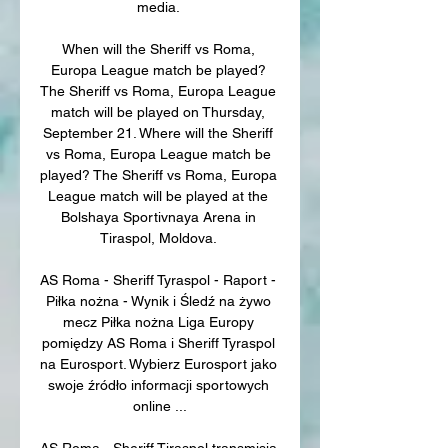
media. 

When will the Sheriff vs Roma, 
Europa League match be played? 
The Sheriff vs Roma, Europa League 
match will be played on Thursday, 
September 21. Where will the Sheriff 
vs Roma, Europa League match be 
played? The Sheriff vs Roma, Europa 
League match will be played at the 
Bolshaya Sportivnaya Arena in 
Tiraspol, Moldova. 

AS Roma - Sheriff Tyraspol - Raport - 
Piłka nożna - Wynik i Śledź na żywo 
mecz Piłka nożna Liga Europy 
pomiędzy AS Roma i Sheriff Tyraspol 
na Eurosport. Wybierz Eurosport jako 
swoje źródło informacji sportowych 
online ...

AS Roma - Sheriff Tiraspol transmisja 