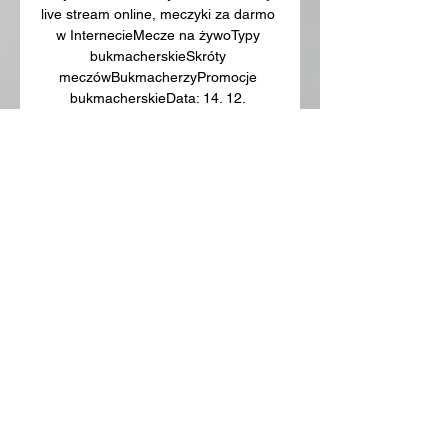
live stream online, meczyki za darmo 
w InternecieMecze na żywoTypy 
bukmacherskieSkróty 
meczówBukmacherzyPromocje 
bukmacherskieData: 14. 12. 
2023Godziny: 18:45 - 20:45Kto 
wygra? (0 głosów) AS Roma (0 
głosów - 50%) Sheriff Tiraspol (0 
głosów - 50%)AS Roma - Sheriff 
Tiraspol – live stream online i 
transmisja na żywoPiłka nożna to 
jedna z najpopularniejszych dyscyplin 
sportowych na świecie. Każdego dnia 
kibice z całego świata oglądają 
wydarzenia i mecze na żywo 
związane właśnie z tym sportem takie 
jak AS Roma - Sheriff Tiraspol. 

AS Roma - Sheriff Tiraspol watch 
online 📺 14 December 5 godzin temu 
— Soccer.🏟️ Live stream of the AS 