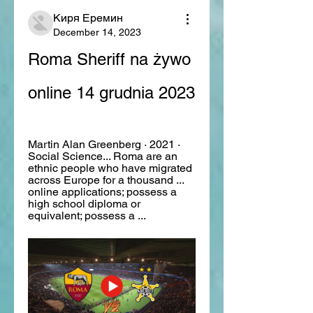
Киря Еремин
December 14, 2023
Roma Sheriff na żywo 
online 14 grudnia 2023
Martin Alan Greenberg · 2021 · 
‎Social Science... Roma are an 
ethnic people who have migrated 
across Europe for a thousand ... 
online applications; possess a 
high school diploma or 
equivalent; possess a ...