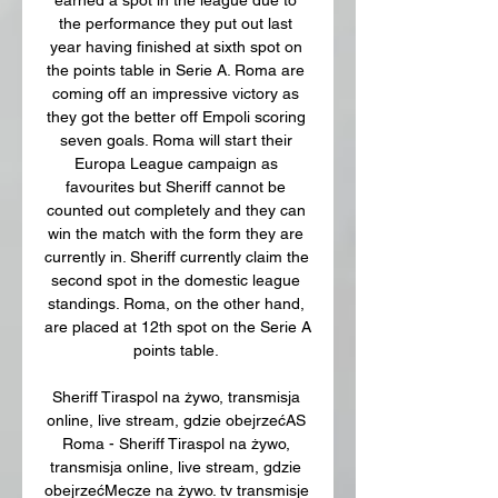
the performance they put out last 
year having finished at sixth spot on 
the points table in Serie A. Roma are 
coming off an impressive victory as 
they got the better off Empoli scoring 
seven goals. Roma will start their 
Europa League campaign as 
favourites but Sheriff cannot be 
counted out completely and they can 
win the match with the form they are 
currently in. Sheriff currently claim the 
second spot in the domestic league 
standings. Roma, on the other hand, 
are placed at 12th spot on the Serie A 
points table. 

Sheriff Tiraspol na żywo, transmisja 
online, live stream, gdzie obejrzeć﻿AS 
Roma - Sheriff Tiraspol na żywo, 
transmisja online, live stream, gdzie 
obejrzećMecze na żywo. tv transmisje 