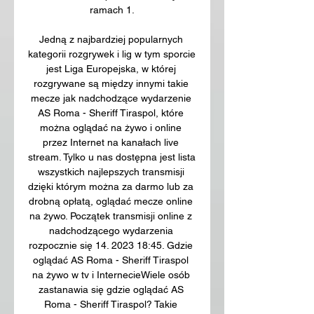
ramach 1.

Jedną z najbardziej popularnych 
kategorii rozgrywek i lig w tym sporcie 
jest Liga Europejska, w której 
rozgrywane są między innymi takie 
mecze jak nadchodzące wydarzenie 
AS Roma - Sheriff Tiraspol, które 
można oglądać na żywo i online 
przez Internet na kanałach live 
stream. Tylko u nas dostępna jest lista 
wszystkich najlepszych transmisji 
dzięki którym można za darmo lub za 
drobną opłatą, oglądać mecze online 
na żywo. Początek transmisji online z 
nadchodzącego wydarzenia 
rozpocznie się 14. 2023 18:45. Gdzie 
oglądać AS Roma - Sheriff Tiraspol 
na żywo w tv i InternecieWiele osób 
zastanawia się gdzie oglądać AS 
Roma - Sheriff Tiraspol? Takie 