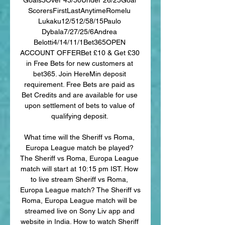
ScorersFirstLastAnytimeRomelu 
Lukaku12/512/58/15Paulo 
Dybala7/27/25/6Andrea 
Belotti4/14/11/1Bet365OPEN 
ACCOUNT OFFERBet £10 & Get £30 
in Free Bets for new customers at 
bet365. Join HereMin deposit 
requirement. Free Bets are paid as 
Bet Credits and are available for use 
upon settlement of bets to value of 
qualifying deposit. 

What time will the Sheriff vs Roma, 
Europa League match be played? 
The Sheriff vs Roma, Europa League 
match will start at 10:15 pm IST. How 
to live stream Sheriff vs Roma, 
Europa League match? The Sheriff vs 
Roma, Europa League match will be 
streamed live on Sony Liv app and 
website in India. How to watch Sheriff 