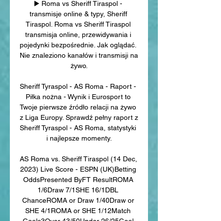
▶️ Roma vs Sheriff Tiraspol - 
transmisje online & typy, Sheriff 
Tiraspol. Roma vs Sheriff Tiraspol 
transmisja online, przewidywania i 
pojedynki bezpośrednie. Jak oglądać. 
Nie znaleziono kanałów i transmisji na 
żywo.

Sheriff Tyraspol - AS Roma - Raport - 
Piłka nożna - Wynik i Eurosport to 
Twoje pierwsze źródło relacji na żywo 
z Liga Europy. Sprawdź pełny raport z 
Sheriff Tyraspol - AS Roma, statystyki 
i najlepsze momenty.

AS Roma vs. Sheriff Tiraspol (14 Dec, 
2023) Live Score - ESPN (UK)Betting 
OddsPresented ByFT ResultROMA 
1/6Draw 7/1SHE 16/1DBL 
ChanceROMA or Draw 1/40Draw or 
SHE 4/1ROMA or SHE 1/12Match 
Goals3Over 43/50Under 26/25Goal 