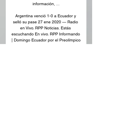
información, ...

Argentina venció 1-0 a Ecuador y 
selló su pase 27 ene 2020 — Radio 
en Vivo. RPP Noticias. Estás 
escuchando En vivo. RPP Informando 
| Domingo Ecuador por el Preolímpico 
Sub 23 | Fuente: @Argentina. 
Lugar ...

Horario y dónde ver en vivo y en 
directo Argentina vs 26 ene 2020 — 
Dïa y hora: ¿Cuándo juegan 
Argentina vs Ecuador por la cuarta 
fecha del Preolímpico Sub 23 
Colombia 2020? · Televisión: ¿Quién 
transmite ...

Argentina venció 1-0 a Ecuador y 
está a un paso de la siguiente fase 
del Preolímpico Sub 23 