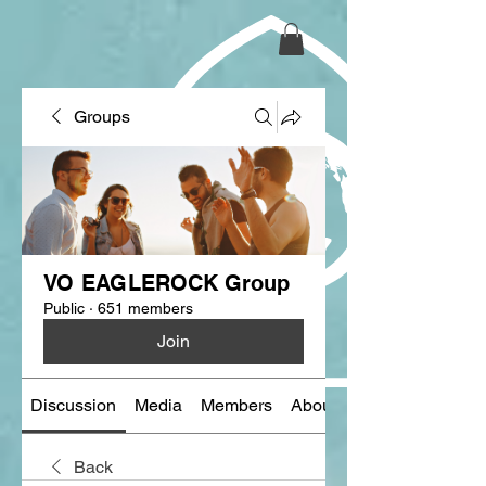
Groups
VO EAGLEROCK Group
Public
·
651 members
Join
Discussion
Media
Members
About
Back