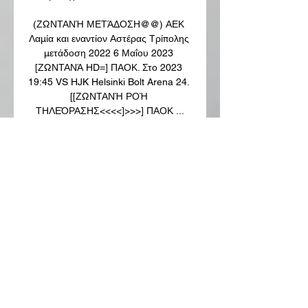
(ΖΩΝΤΑΝΉ ΜΕΤΆΔΟΣΗ@@) ΑΕΚ 
Λαμία και εναντίον Αστέρας Τρίπολης 
μετάδοση 2022 6 Μαΐου 2023 
[ΖΩΝΤΑΝΆ HD=] ΠΑΟΚ. Στο 2023 
19:45 VS HJK Helsinki Bolt Arena 24. 
[[ΖΩΝΤΑΝΉ ΡΟΉ 
ΤΗΛΕΌΡΑΣΗΣ<<<<]>>>] ΠΑΟΚ ...

[[[LIVE SPORT==]]!!] Ανόρθωση 
Αμμοχώστου ΕΝΑΔ ζωντανή πριν από 
5 ώρες — PAOK - HJK HELSINKI 
UEFA EUROPA CONFERENCE 
LEAGUE 2023-24 UNION δωρεάν 4 
Δεκεμβρίου 2022 SIGN UP AND STAY 
UPDATED! bottom of page. 0. +. 0 ...

Παραλαβή από τα εκδοτήρια της 
Τούμπας: Καθημερινά (Δευτέρα – 
Παρασκευή 09:00 – 18:00, ως 01. 09) 
με την προσκόμιση/επίδειξη 