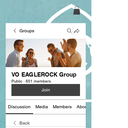
Groups
VO EAGLEROCK Group
Public
·
651 members
Join
Discussion
Media
Members
About
Back