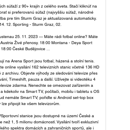
h súťaží z 90+ krajín z celého sveta. Stačí kliknúť na 
rať si preferovanú súťaž (najvyššiu súťaž, národné 
užba pre tím Sturm Graz je aktualizovaná automaticky. 
14. 12. Sporting - Sturm Graz, 02. 

ustenau 25. 11. 2023 — Máte rádi fotbal online? Máte 
Austria Živé přenosy. 18:00 Montana - Deya Sport 
 18:00 České Budějovice ...

í na Arena Sport jsou fotbal, házená a stolní tenis. 
e online vysílání 162 televizních stanic včetně 136 HD 
 z archivu. Objevte výhody ze sledování televize přes 
ní, Timeshift, pauza a další. Užívejte si videotéku 4 
 televize zdarma. Nenechte se omezovat zařízením a 
 a kdekoliv na Smart TV, počítači, mobilu i tabletu s OS 
d nemáte Smart TV, pořiďte si Android set-top box 
ý lze připojit ke všem televizorům. 

VSportovní stanice jsou dostupné na území České a 
 než 1, 5 milionu domácností. Vysílání tvoří exkluzivní 
ého spektra domácích a zahraničních sportů, ale i 