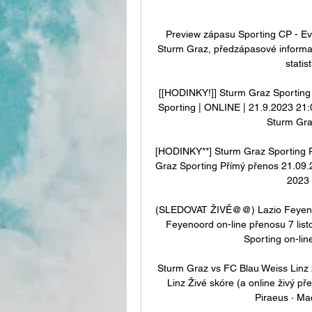
Preview zápasu Sporting CP - Ev
Sturm Graz, předzápasové informace
statist
[[HODINKY!]] Sturm Graz Sporting 
Sporting | ONLINE | 21.9.2023 21:00
Sturm Graz
[HODINKY**] Sturm Graz Sporting P
Graz Sporting Přímý přenos 21.09.20
2023 
(SLEDOVAT ŽIVĚ@@) Lazio Feyenoo
Feyenoord on-line přenosu 7 lis
Sporting on-line
Sturm Graz vs FC Blau Weiss Linz 
Linz Živé skóre (a online živý p
Piraeus · Ma