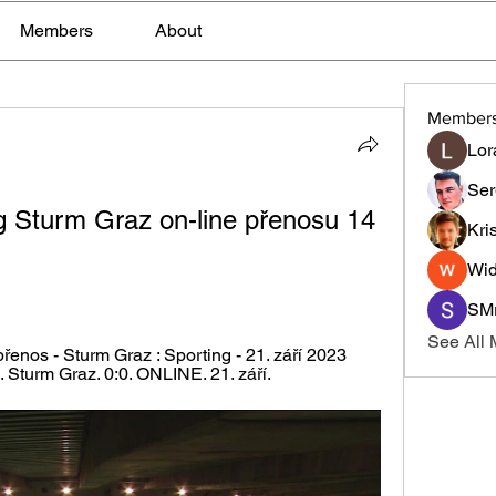
Members
About
Member
Lor
Ser
 Sturm Graz on-line přenosu 14 
Kri
Wid
SMr
See All
přenos - Sturm Graz : Sporting - 21. září 2023 
. Sturm Graz. 0:0. ONLINE. 21. září.