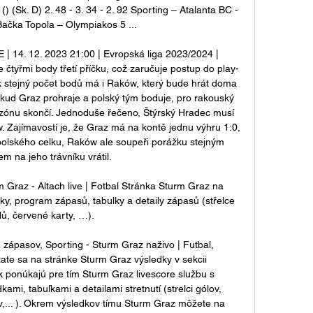
(Sk. D) 2. 48 - 3. 34 - 2. 92 Sporting – Atalanta BC - 
 Bačka Topola – Olympiakos 5 ...

| 14. 12. 2023 21:00 | Evropská liga 2023/2024 | 
čtyřmi body třetí příčku, což zaručuje postup do play-
k stejný počet bodů má i Raków, který bude hrát doma 
okud Graz prohraje a polský tým boduje, pro rakouský 
zónu skončí. Jednoduše řečeno, Štýrský Hradec musí 
. Zajímavostí je, že Graz má na kontě jednu výhru 1:0, 
 polského celku, Raków ale soupeři porážku stejným 
 na jeho trávníku vrátil. 

Graz - Altach live | Fotbal Stránka Sturm Graz na 
dky, program zápasů, tabulky a detaily zápasů (střelce 
lů, červené karty, …).

zápasov, Sporting - Sturm Graz naživo | Futbal, 
e sa na stránke Sturm Graz výsledky v sekcii 
 ponúkajú pre tím Sturm Graz livescore službu s 
mi, tabuľkami a detailami stretnutí (strelci gólov, 
,... ). Okrem výsledkov tímu Sturm Graz môžete na 