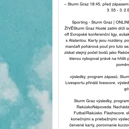
– Sturm Graz 18:45, před zápasem () 
3. 55 - 3. 2
Sporting - Sturm Graz | ONLINE 
ŽIVĚSturm Graz Hosté zatím drží se 
off Evropské konferenční ligy, avša
s Atalantou. Karty jsou rozdány, p
mančaft pohárová pouť pro tuto se
získat stejný počet bodů jako Raków
kterou vybojoval právě na hřišti
poměrem
výsledky, program zápasů, Sturm 
Livesportu přináší livescore, výsle
gó
Sturm Graz výsledky, program 
RakúskoNápoveda: Nachádzat
Futbal/Rakúsko. Flashscore. sk
konečnými a priebežnými výsledka
červené karty, porovnanie kurzov