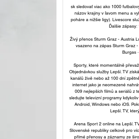
sk sledovať viac ako 1000 futbalovýc
názov krajiny v ľavom menu a vyb
poháre a nižšie ligy). Livescore sl
Ďalšie zápasy: 
Živý přenos Sturm Graz - Austria L
vsazeno na zápas Sturm Graz - 
Burgas ·
Sporty, které momentálně převažuj
Objednávkou služby Lepší. TV získát
kanálů živě nebo až 100 dní zpětně
internet jako je neomezené nahrává
009 nejlepších filmů a seriálů z
sledujte televizní programy kdykoliv
Android, Windows nebo iOS. Poku
Lepší. TV, kter
Arena Sport 2 online na Lepší. T
Slovenské republiky celkově pro více
přímé přenosy a záznamy ze širok