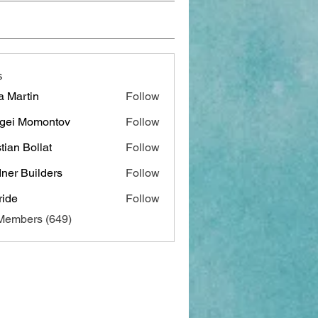
s
a Martin
Follow
gei Momontov
Follow
stian Bollat
Follow
ner Builders
Follow
ide
Follow
 Members (649)