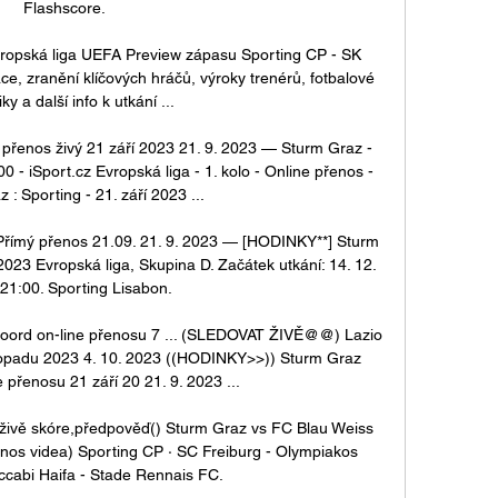
Flashscore. 

ropská liga UEFA Preview zápasu Sporting CP - SK 
, zranění klíčových hráčů, výroky trenérů, fotbalové 
iky a další info k utkání ...

přenos živý 21 září 2023 21. 9. 2023 — Sturm Graz - 
 - iSport.cz Evropská liga - 1. kolo - Online přenos - 
 : Sporting - 21. září 2023 ...

římý přenos 21.09. 21. 9. 2023 — [HODINKY**] Sturm 
23 Evropská liga, Skupina D. Začátek utkání: 14. 12. 
21:00. Sporting Lisabon.

rd on-line přenosu 7 ... (SLEDOVAT ŽIVĚ@@) Lazio 
topadu 2023 4. 10. 2023 ((HODINKY>>)) Sturm Graz 
 přenosu 21 září 20 21. 9. 2023 ...

živě skóre,předpověď() Sturm Graz vs FC Blau Weiss 
řenos videa) Sporting CP · SC Freiburg - Olympiakos 
ccabi Haifa - Stade Rennais FC.
