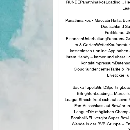
RUNDEPanathinaikosLoading... He
Lea
Panathinaikos - Maccabi Haifa: Euro
Deutschland S
PolitikIsrael
FinanzenUnterhaltungPanoramaGesu
m & GartenWetterKaufberatungV
kostenlosen t-online-App haben S
Ihrem Handy – immer und überall d
KontaktImpressumDatensc
CloudKundencenterTarife & Pr
LivetickerFu
Backa TopolaGr. DSportingLoadi
BBrightonLoading... Marseil
LeagueStreich freut sich auf seine
Fan-Ausschluss auf Bewährun
LeagueDie möglichen Champio
FootballNFL vergibt Super Bow
Wende in der BVB-Gruppe – Engl
B