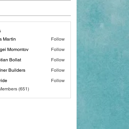
s
a Martin
Follow
gei Momontov
Follow
stian Bollat
Follow
ner Builders
Follow
ide
Follow
 Members (651)