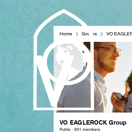
Home
Groups
VO EAGLE
VO EAGLEROCK Group
Public
·
651 members