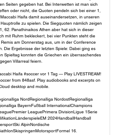
den Seiten gegeben hat. Bei Interwetten ist man sich 
effen oder nicht, die Quoten pendeln sich bei einer 1, 
 Maccabi Haifa damit auseinandersetzen, in unseren 
 Hauptrolle zu spielen. Die Siegquoten nämlich zeigen 
1, 62. Panathinaikos Athen aber hat sich in dieser 
h mit Ruhm bekleckert, bei vier Punkten steht die 
n Remis am Donnerstag aus, um in der Conference 
 Die Ergebnisse der letzten Spiele: Dabei ging es 
sten Spieltag konnten die Griechen ein überraschendes 
gegen Villarreal feiern. 

ccabi Haifa #soccer vor 1 Tag — Play LIVESTREAM! 
occer from 848asf. Play audiobooks and excerpts on 
loud desktop and mobile.

ionalliga NordRegionalliga NordostRegionalliga 
onalliga BayernFußball InternationalChampions 
aguePremier LeaguePrimera DivisionLigue 1Serie 
fikationLänderspieleEM 2024HandballHandball 
rsportSki AlpinNordische 
iathlonSkispringenMotorsportFormel 16. 