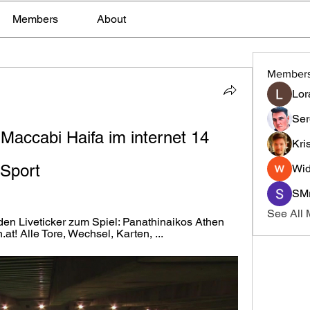
Members
About
Member
Lor
Ser
Maccabi Haifa im internet 14 
Kri
Sport
Wid
SMr
See All
den Liveticker zum Spiel: Panathinaikos Athen 
t! Alle Tore, Wechsel, Karten, ...