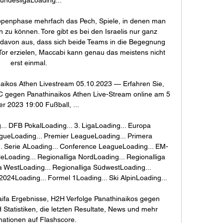
uppenphase mehrfach das Pech, Spiele, in denen man 
 zu können. Tore gibt es bei den Israelis nur ganz 
t davon aus, dass sich beide Teams in die Begegnung 
Tor erzielen, Maccabi kann genau das meistens nicht 
erst einmal. 

aikos Athen Livestream 05.10.2023 — Erfahren Sie, 
 gegen Panathinaikos Athen Live-Stream online am 5 
r 2023 19:00 Fußball, ...

. DFB PokalLoading... 3. LigaLoading... Europa 
gueLoading... Premier LeagueLoading... Primera 
... Serie ALoading... Conference LeagueLoading... EM-
leLoading... Regionalliga NordLoading... Regionalliga 
a WestLoading... Regionalliga SüdwestLoading... 
024Loading... Formel 1Loading... Ski AlpinLoading... 

ifa Ergebnisse, H2H Verfolge Panathinaikos gegen 
Statistiken, die letzten Resultate, News und mehr 
mationen auf Flashscore.