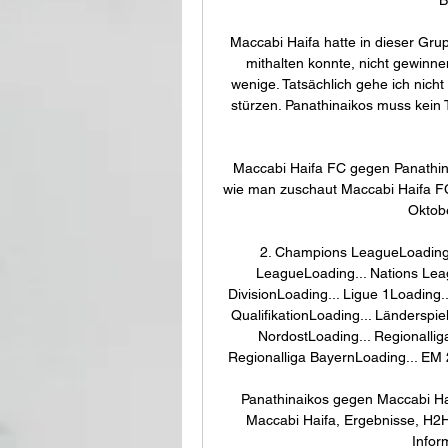
Maccabi Haifa hatte in dieser Gr
mithalten konnte, nicht gewinnen
wenige. Tatsächlich gehe ich nich
stürzen. Panathinaikos muss kein 
Maccabi Haifa FC gegen Panathin
wie man zuschaut Maccabi Haifa FC
Oktobe
2. Champions LeagueLoading..
LeagueLoading... Nations Lea
DivisionLoading... Ligue 1Loading
QualifikationLoading... Länderspie
NordostLoading... Regionallig
Regionalliga BayernLoading... EM 2
Panathinaikos gegen Maccabi Ha
Maccabi Haifa, Ergebnisse, H2H 
Infor