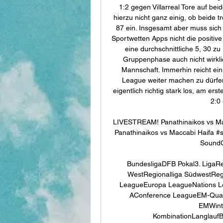
1:2 gegen Villarreal Tore auf bei
hierzu nicht ganz einig, ob beide tr
87 ein. Insgesamt aber muss sich
Sportwetten Apps nicht die positive
eine durchschnittliche 5, 30 zu 
Gruppenphase auch nicht wirklic
Mannschaft. Immerhin reicht ei
League weiter machen zu dürfen.
eigentlich richtig stark los, am er
2:0 
LIVESTREAM! Panathinaikos vs Ma
Panathinaikos vs Maccabi Haifa #s
SoundC
BundesligaDFB Pokal3. LigaReg
WestRegionalliga SüdwestRegi
LeagueEuropa LeagueNations Le
AConference LeagueEM-Quali
EMWinte
KombinationLanglaufB