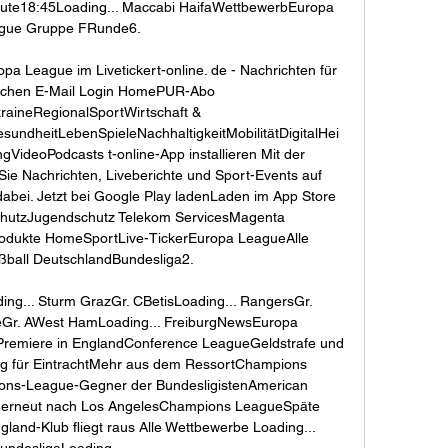
ute18:45Loading... Maccabi HaifaWettbewerbEuropa 
gue Gruppe FRunde6. 

pa League im Livetickert-online. de - Nachrichten für 
uchen E-Mail Login HomePUR-Abo 
UkraineRegionalSportWirtschaft & 
ndheitLebenSpieleNachhaltigkeitMobilitätDigitalHei
ideoPodcasts t-online-App installieren Mit der 
ie Nachrichten, Liveberichte und Sport-Events auf 
abei. Jetzt bei Google Play ladenLaden im App Store 
hutzJugendschutz Telekom ServicesMagenta 
odukte HomeSportLive-TickerEuropa LeagueAlle 
ßball DeutschlandBundesliga2. 

ng... Sturm GrazGr. CBetisLoading... RangersGr. 
leGr. AWest HamLoading... FreiburgNewsEuropa 
 Premiere in EnglandConference LeagueGeldstrafe und 
g für EintrachtMehr aus dem RessortChampions 
ns-League-Gegner der BundesligistenAmerican 
l erneut nach Los AngelesChampions LeagueSpäte 
and-Klub fliegt raus Alle Wettbewerbe Loading... 
undesligaLoading... 
