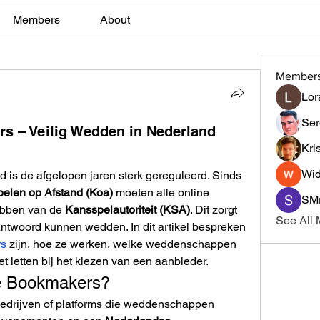
Members
About
Member
Lor
Ser
s – Veilig Wedden in Nederland
Kri
Wid
 is de afgelopen jaren sterk gereguleerd. Sinds 
elen op Afstand (Koa)
 moeten alle online 
SMr
bben van de 
Kansspelautoriteit (KSA)
. Dit zorgt 
See All
antwoord kunnen wedden. In dit artikel bespreken 
rs
 zijn, hoe ze werken, welke weddenschappen 
 letten bij het kiezen van een aanbieder.
se Bookmakers?
drijven of platforms die weddenschappen 