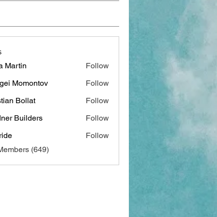
s
a Martin
Follow
gei Momontov
Follow
stian Bollat
Follow
ner Builders
Follow
ide
Follow
 Members (649)