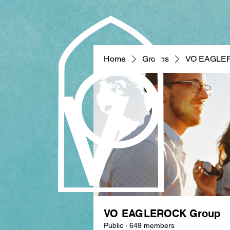
Home
Groups
VO EAGLE
VO EAGLEROCK Group
Public
·
649 members