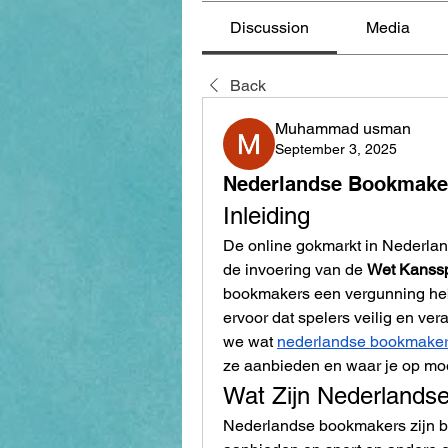
Discussion
Media
Back
Muhammad usman
September 3, 2025
Nederlandse Bookmaker
Inleiding
De online gokmarkt in Nederland
de invoering van de 
Wet Kanssp
bookmakers een vergunning he
ervoor dat spelers veilig en ver
we wat 
nederlandse bookmake
ze aanbieden en waar je op moet
Wat Zijn Nederland
Nederlandse bookmakers zijn be