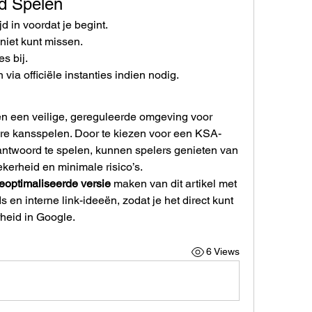
d Spelen
jd in voordat je begint.
 niet kunt missen.
es bij.
via officiële instanties indien nodig.
 een veilige, gereguleerde omgeving voor 
 kansspelen. Door te kiezen voor een KSA-
ntwoord te spelen, kunnen spelers genieten van 
erheid en minimale risico’s.
optimaliseerde versie
 maken van dit artikel met 
 en interne link-ideeën, zodat je het direct kunt 
heid in Google.
6 Views