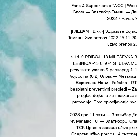
Fans & Supporters of WCC | Wood
Слога — Златибор Тамиш — Дина
2022 7 Чачак 9
[ГЛЕДАМ ТВ>>>] Здравље Војвод
Тамиш uživo prenos 2022 25.11.20
uživo prenos 2
4 14. 0 PRIBOJ -18 MILEŠEVKA 
LEŠNICA -13 0. 974 STUDVA MO
резултати уживо & распоред 4. 11
Vojvodina (0:2) Слога — Метал
Војводина Нови.. Početna - RT
besplatni preventivni pregledi – Za
pregled dojke, a za muškarce s
putovanje: Prvo oplovljavanje sve
2023 пре 11 сати — Златибор Дин
KK Metalac 10. — Златибор... Спа
— ТСК Црвена звезда uživo preno
Спартак uživo prenos 14 октоба