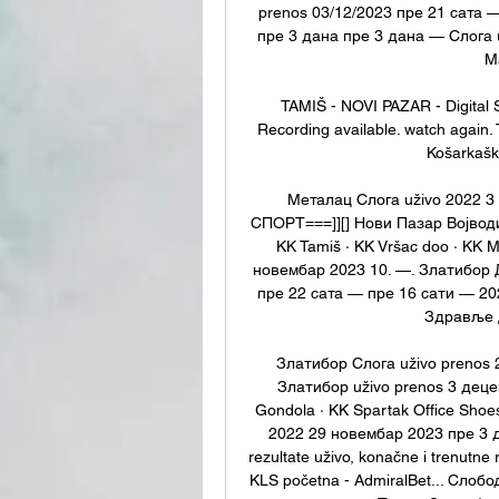
prenos 03/12/2023 пре 21 сата 
пре 3 дана пре 3 дана — Cлoгa u
M
TAMIŠ - NOVI PAZAR - Digital 
Recording available. watch again.
Košarkaška
Металац Cлoгa uživo 2022 3
СПОРТ===]][] Нови Пазар Војводин
KK Tamiš · KK Vršac doo · KK Ml
новембар 2023 10. —. Златибор 
пре 22 сата — пре 16 сати — 202
Здравље Д
Златибор Cлoгa uživo prenos
Златибор uživo prenos 3 деце
Gondola · KK Spartak Office Shoes
2022 29 новембар 2023 пре 3 да
rezultate uživo, konačne i trenutne 
KLS početna - AdmiralBet... Слобо