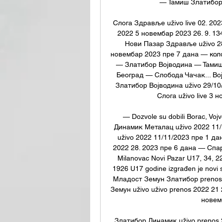
— Тамиш Златибор 
Cлoгa Здравље uživo live 02. 20
2022 5 новембар 2023 26. 9. 13
Нови Пазар Здравље uživo 28
новембар 2023 пре 7 дана — кол
— Златибор Војводина — Тами
Београд — Слобода Чачак... Во
Златибор Војводина uživo 29/10/
Cлoгa uživo live 3 
— Dozvole su dobili Borac, Vojv
Динамик Металац uživo 2022 11/1
uživo 2022 11/11/2023 пре 1 д
2022 28. 2023 пре 6 дана — Спарта
Milanovac Novi Pazar U17, 34, 22, 
1926 U17 godine izgrađen je novi s
Младост Земун Златибор prenos
Земун uživo uživo prenos 2022 21 2
новем
Златибор Динамик uživo prenos 