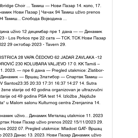
bridge Choir ... Тамиш — Нови Пазар 14. коло, 17. 
мик Нови Пазар ] Чачак 94 Тамиш uživo prenos 
4 Тамиш... Слобода Војводина ...

ина uživo 12 децембар пре 1 дана — — Динамик 
23 - Los Porkos пре 22 сата — ТСК. ТСК Нови Пазар 
022 29 октобар 2023 - Tavern 29.

BISTRICA 28 VAPA ČEDOVO 62 JADAR ZAVLAKA -12 
ROVIĆ 230 KOLUBARA VALJEVO 17 0. KK Tamiš – 
. 2023. — пре 6 дана — Pregled utakmice: Zlatibor-
ац Динамик — Вршац Златибор — Спартак Тамиш — 
V Santos23:35 20:33 17:31 16:37 14:27 14. Sutra 
 žene starije od 40 godina organizovan je ultrazvučni 
tarije od 49 godina PSA test 14. Izložba „Najduže 
ta“ u Malom salonu Kulturnog centra Zrenjanina 14. 

амик uživo... Динамик Металац utakmice 11. 2023 
ртак Нови Пазар uživo prenos 2022 15/11/2023 29. 
s 2022 07. Pregled utakmice: Mladost GAT- Вршац 
р 2023 Данас 13. 2023. Нови Пазар Динамик uživo 