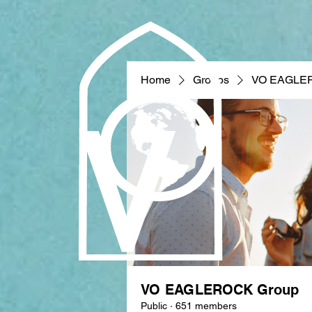
Home
Groups
VO EAGLE
VO EAGLEROCK Group
Public
·
651 members