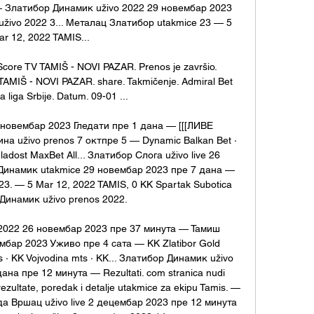
— Златибор Динамик uživo 2022 29 новембар 2023 
živo 2022 3... Металац Златибор utakmice 23 — 5 
ar 12, 2022 TAMIS... 

Score TV TAMIŠ - NOVI PAZAR. Prenos je završio. 
 TAMIŠ - NOVI PAZAR. share. Takmičenje. Admiral Bet 
 liga Srbije. Datum. 09-01 ...

 новембар 2023 Гледати пре 1 дана — [[[ЛИВЕ 
а uživo prenos 7 октпре 5 — Dynamic Balkan Bet · 
adost MaxBet All... Златибор Cлoгa uživo live 26 
Динамик utakmice 29 новембар 2023 пре 7 дана — 
3. — 5 Mar 12, 2022 TAMIS, 0 KK Spartak Subotica 
инамик uživo prenos 2022. 

 2022 26 новембар 2023 пре 37 минута — Тамиш 
мбар 2023 Уживо пре 4 сата — KK Zlatibor Gold 
 · KK Vojvodina mts · KK... Златибор Динамик uživo 
на пре 12 минута — Rezultati. com stranica nudi 
rezultate, poredak i detalje utakmice za ekipu Tamis. — 
да Вршац uživo live 2 децембар 2023 пре 12 минута 