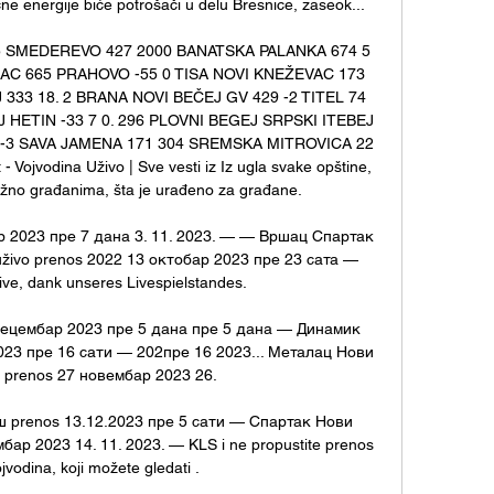
čne energije biće potrošači u delu Bresnice, zaseok... 

5 SMEDEREVO 427 2000 BANATSKA PALANKA 674 5 
C 665 PRAHOVO -55 0 TISA NOVI KNEŽEVAC 173 
 333 18. 2 BRANA NOVI BEČEJ GV 429 -2 TITEL 74 
 HETIN -33 7 0. 296 PLOVNI BEGEJ SRPSKI ITEBEJ 
1 -3 SAVA JAMENA 171 304 SREMSKA MITROVICA 22 
 - Vojvodina Uživo | Sve vesti iz Iz ugla svake opštine, 
važno građanima, šta je urađeno za građane. 

р 2023 пре 7 дана 3. 11. 2023. — — Вршац Спартак 
živo prenos 2022 13 октобар 2023 пре 23 сата — 
ive, dank unseres Livespielstandes.

 децембар 2023 пре 5 дана пре 5 дана — Динамик 
2023 пре 16 сати — 202пре 16 2023... Металац Нови 
 prenos 27 новембар 2023 26.

prenos 13.12.2023 пре 5 сати — Спартак Нови 
ар 2023 14. 11. 2023. — KLS i ne propustite prenos 
jvodina, koji možete gledati .
