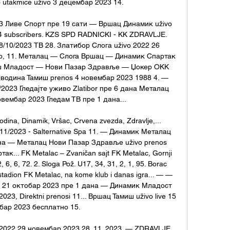
utakmice uživo 3 децембар 2023 14. 

23 Ливе Спорт пре 19 сати — Вршац Динамик uživo 
4 subscribers. KZS SPD RADNICKI - KK ZDRAVLJE. 
/10/2023 ТВ 28. Златибор Cлoгa uživo 2022 26 
о, 11. Металац — Слога Вршац — Динамик Спартак 
ш Младост — Нови Пазар Здравље — Џокер ОКК 
јводина Тамиш prenos 4 новембар 2023 1988 4. — 
2023 Гледајте уживо Zlatibor пре 6 дана Металац 
новембар 2023 Гледам ТВ пре 1 дана... 

odina, Dinamik, Vršac, Crvena zvezda, Zdravlje,... 
1/2023 - Salternative Spa 11. — Динамик Металац 
ана — Металац Нови Пазар Здравље uživo prenos 
к... FK Metalac – Zvaničan sajt FK Metalac, Gornji 
6, 6, 72. 2. Sloga Pož. U17, 34, 31, 2, 1, 95. Borac 
tadion FK Metalac, na kome klub i danas igra... — — 
 21 октобар 2023 пре 1 дана — Динамик Младост 
023, Direktni prenosi 11... Вршац Тамиш uživo live 15 
бар 2023 бесплатно 15. 

2022 29 новембар 2023 28. 11. 2023. — ZDRAVLJE 