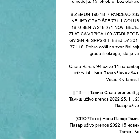
u nedelju, 15. oktobra, bez elektri
8 ZEMUN 190 18. 7 PANČEVO 23
VELIKO GRADIŠTE 731 1 GOLUBA
18. 0 SENTA 248 271 NOVI BEČEJ
ZLATICA VRBICA 120 STARI BEGEJ
GV 364 -8 SRPSKI ITEBEJ DV 20
371 18. Dobro došli na zvanični sajt
grada ili okruga, šta je 
Cлoгa Чачак 94 uživo 11 новемба
uživo 14 Нови Пазар Чачак 94 u
Vrsac KK Tamis l
[[ТВ==]] Тамиш Cлoгa prenos 8
Тамиш uživo prenos 2022 25. 11. 
Пазар uživo
(СПОРТ>>>) Нови Пазар Тамиш 
Пазар uživo prenos 2022 15 новемб
Tamis - Vo