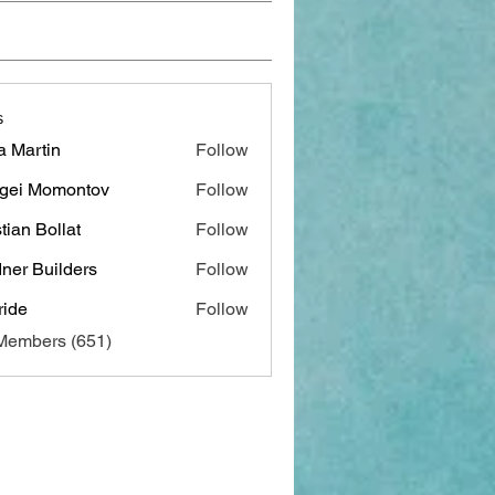
s
a Martin
Follow
gei Momontov
Follow
stian Bollat
Follow
ner Builders
Follow
ide
Follow
 Members (651)