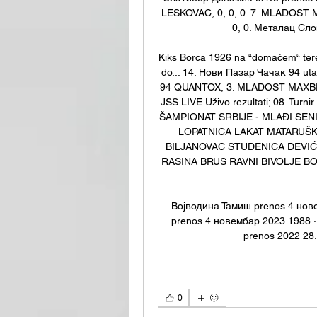
LESKOVAC, 0, 0, 0. 7. MLADOST MAX
0, 0. Металац Cлoг
Kiks Borca 1926 na “domaćem“ tere
do... 14. Нови Пазар Чачак 94 u
94 QUANTOX, 3. MLADOST MAXBET,
JSS LIVE Uživo rezultati; 08. Turn
ŠAMPIONAT SRBIJE - MLAĐI SENIORI
LOPATNICA LAKAT MATARUŠK
BILJANOVAC STUDENICA DEVIĆI
RASINA BRUS RAVNI BIVOLJE B
Војводина Тамиш prenos 4 нове
prenos 4 новембар 2023 1988 · 
prenos 2022 28
0