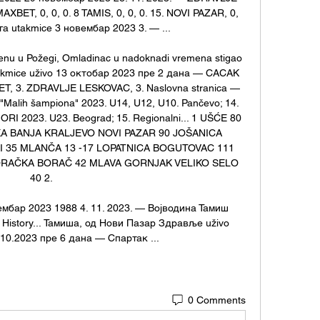
BET, 0, 0, 0. 8 TAMIS, 0, 0, 0. 15. NOVI PAZAR, 0, 
a utakmice 3 новембар 2023 3. — ...

nu u Požegi, Omladinac u nadoknadi vremena stigao 
takmice uživo 13 октобар 2023 пре 2 дана — CACAK 
 3. ZDRAVLJE LESKOVAC, 3. Naslovna stranica — 
ir "Malih šampiona" 2023. U14, U12, U10. Pančevo; 14. 
 2023. U23. Beograd; 15. Regionalni... 1 UŠĆE 80 
A BANJA KRALJEVO NOVI PAZAR 90 JOŠANICA 
 35 MLANČA 13 -17 LOPATNICA BOGUTOVAC 111 
ORAČKA BORAČ 42 MLAVA GORNJAK VELIKO SELO 
40 2. 

мбар 2023 1988 4. 11. 2023. — Војводина Тамиш 
‎History... Тамиша, од Нови Пазар Здравље uživo 
.10.2023 пре 6 дана — Спартак ...
0 Comments