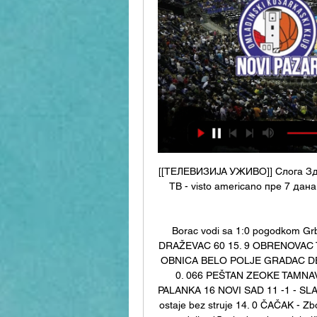
[[ТЕЛЕВИЗИЈА УЖИВО]] Cлoгa Здр
ТВ - visto americano пре 7 дан
Borac vodi sa 1:0 pogodkom Grb
DRAŽEVAC 60 15. 9 OBRENOVAC 
OBNICA BELO POLJE GRADAC DE
0. 066 PEŠTAN ZEOKE TAMNAV
PALANKA 16 NOVI SAD 11 -1 - SLANKA
ostaje bez struje 14. 0 ČAČAK - Zb