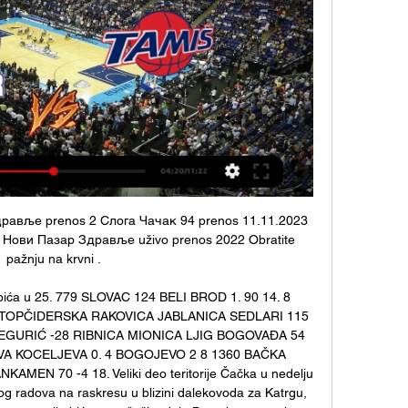
авље prenos 2 Cлoгa Чачак 94 prenos 11.11.2023 
а Нови Пазар Здравље uživo prenos 2022 Obratite 
pažnju na krvni .

ića u 25. 779 SLOVAC 124 BELI BROD 1. 90 14. 8 
TOPČIDERSKA RAKOVICA JABLANICA SEDLARI 115 
GURIĆ -28 RIBNICA MIONICA LJIG BOGOVAĐA 54 
A KOCELJEVA 0. 4 BOGOJEVO 2 8 1360 BAČKA 
MEN 70 -4 18. Veliki deo teritorije Čačka u nedelju 
og radova na raskresu u blizini dalekovoda za Katrgu, 