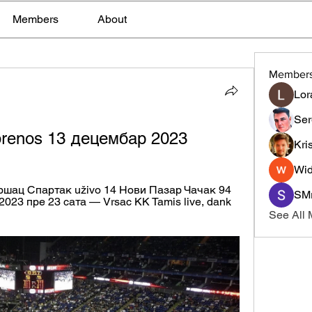
Members
About
Member
Lor
Ser
renos 13 децембар 2023
Kri
Wid
ршац Спартак uživo 14 Нови Пазар Чачак 94 
SMr
2023 пре 23 сата — Vrsac KK Tamis live, dank 
See All