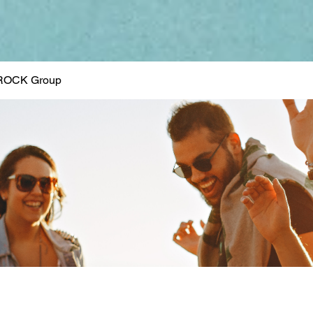
ROCK Group