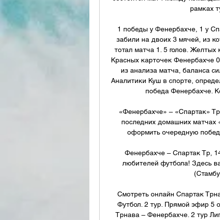
рамках т
1 победы у Фенербахче, 1 у Сп
забили на двоих 3 мячей, из к
тотал матча 1. 5 голов. Желтых
Красных карточек Фенербахче 0 
из анализа матча, баланса сил
Аналитики Куш в спорте, опреде
победа Фенербахче. К
«Фенербахче» – «Спартак» Трн
последних домашних матчах «
оформить очередную победу
Фенербахче – Спартак Тр, 1
любителей футбола! Здесь в
(Стамбу
Смотреть онлайн Спартак Трна
Футбол. 2 тур. Прямой эфир 5
Трнава – Фенербахче. 2 тур Ли