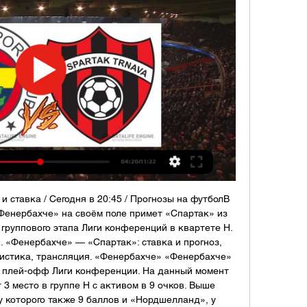
 ставка / Сегодня в 20:45 / Прогнозы на футболВ 
«Фенербахче» на своём поле примет «Спартак» из 
 группового этапа Лиги конференций в квартете H. 
). «Фенербахче» — «Спартак»: ставка и прогноз, 
истика, трансляция. «Фенербахче» «Фенербахче» 
в плей-офф Лиги конференции. На данный момент 
3 место в группе H с активом в 9 очков. Выше 
у которого также 9 баллов и «Нордшелланд», у 