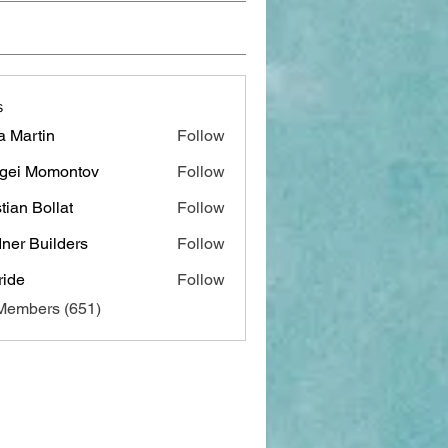
s
a Martin
Follow
gei Momontov
Follow
stian Bollat
Follow
ner Builders
Follow
ide
Follow
 Members (651)