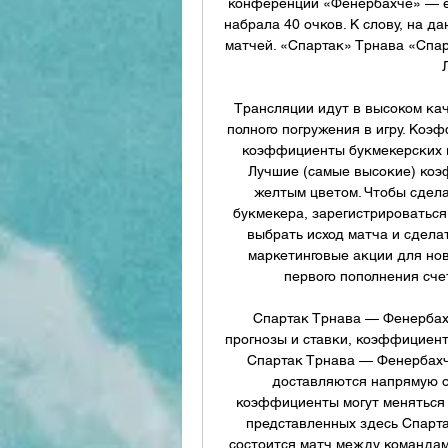
конференций «Фенербахче» — е
набрала 40 очков. К слову, на д
матчей. «Спартак» Трнава «Спар
Трансляции идут в высоком кач
полного погружения в игру. Коэ
коэффициенты букмекерских к
Лучшие (самые высокие) коэ
желтым цветом. Чтобы сдела
букмекера, зарегистрироваться 
выбрать исход матча и сдела
маркетинговые акции для нов
первого пополнения счет
Спартак Трнава — Фенербахче
прогнозы и ставки, коэффициен
Спартак Трнава — Фенербахч
доставляются напрямую от
коэффициенты могут меняться б
представленных здесь Спарта
состоится матч между командам