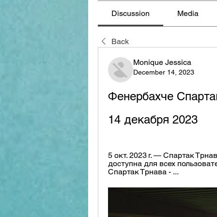
Discussion
Media
Back
Monique Jessica
December 14, 2023
Фенербахче Спартак
14 декабря 2023
5 окт. 2023 г. — Спартак Трн
доступна для всех пользовате
Спартак Трнава - ...