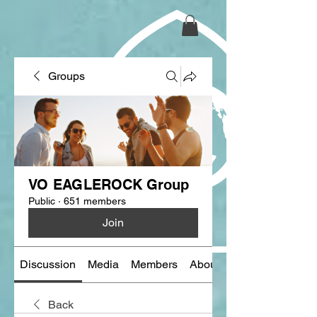
Groups
VO EAGLEROCK Group
Public
·
651 members
Join
Discussion
Media
Members
About
Back