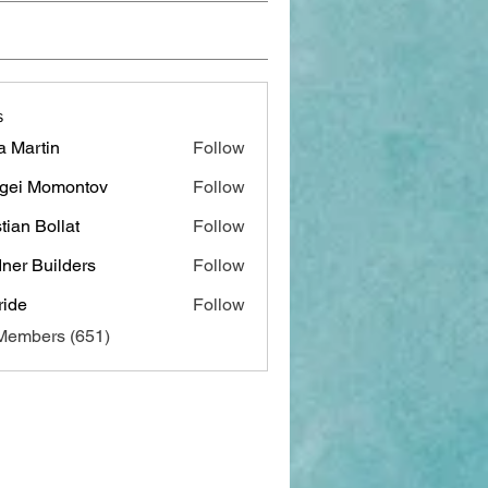
s
a Martin
Follow
gei Momontov
Follow
stian Bollat
Follow
ner Builders
Follow
ide
Follow
 Members (651)