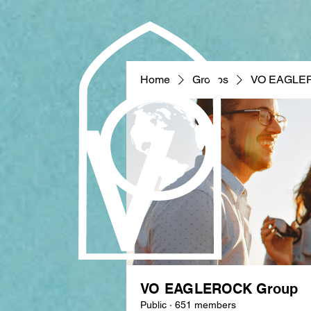
Home
Groups
VO EAGLE
VO EAGLEROCK Group
Public
·
651 members