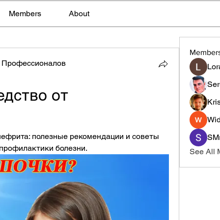
Members
About
Member
 Профессионалов
Lor
Ser
дство от 
Kri
Wid
ефрита: полезные рекомендации и советы 
SMr
 профилактики болезни.
See All