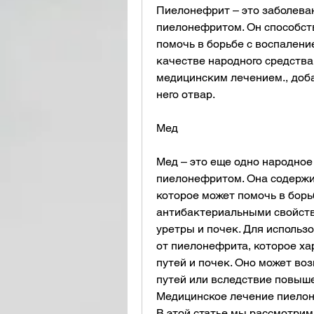
Пиелонефрит – это заболеван
пиелонефритом. Он способст
помочь в борьбе с воспаление
качестве народного средства 
медицинским лечением., добав
него отвар.
Мед
Мед – это еще одно народное 
пиелонефритом. Она содержит
которое может помочь в борь
антибактериальными свойства
уретры и почек. Для использо
от пиелонефрита, которое х
путей и почек. Оно может во
путей или вследствие повыше
Медицинское лечение пиелон
В этой статье мы рассмотрим