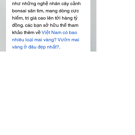
như những nghệ nhân cây cảnh 
bonsai săn tìm, mang dòng cực 
hiếm, trị giá cao lên tới hàng tỷ 
đồng. các bạn sở hữu thể tham 
khảo thêm về 
Việt Nam có bao 
nhiêu loại mai vàng? Vườn mai 
vàng ở đâu đẹp nhất?
.
0
0
Write a comment...
About
Welcome to the group! You can
connect with other members, ge
...
Read more