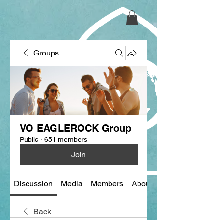
Groups
VO EAGLEROCK Group
Public
·
651 members
Join
Discussion
Media
Members
About
Back