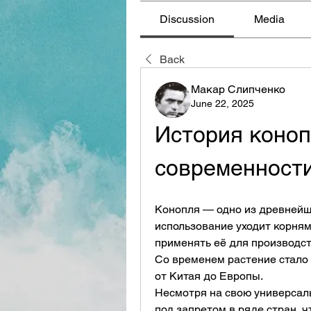
Discussion
Media
Back
Макар Слипченко
June 22, 2025
История коноп
современност
Конопля — одно из древнейши
использование уходит корням
применять её для производств
Со временем растение стало 
от Китая до Европы.
Несмотря на свою универсальн
под запретом в ряде стран, ч