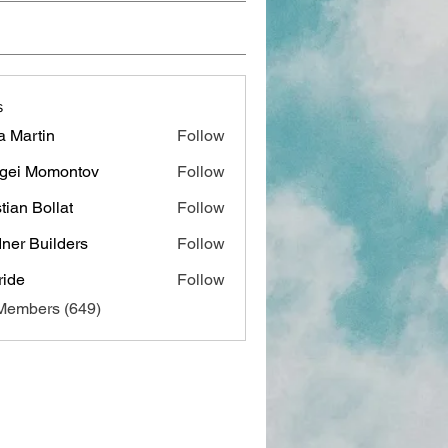
s
a Martin
Follow
gei Momontov
Follow
stian Bollat
Follow
ner Builders
Follow
ide
Follow
 Members (649)