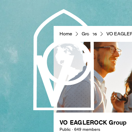
Home
Groups
VO EAGLE
VO EAGLEROCK Group
Public
·
649 members