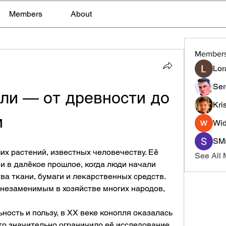
Members
About
Member
Lor
Ser
ли — от древности до 
Kri
и
Wid
SMr
х растений, известных человечеству. Её 
See All
и в далёкое прошлое, когда люди начали 
а ткани, бумаги и лекарственных средств. 
незаменимым в хозяйстве многих народов, 
ость и пользу, в XX веке конопля оказалась 
то значительно ограничило её исследование 