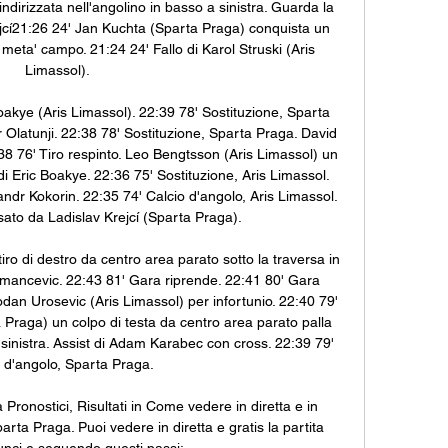
 indirizzata nell'angolino in basso a sinistra. Guarda la 
jcí21:26 24' Jan Kuchta (Sparta Praga) conquista un 
 meta' campo. 21:24 24' Fallo di Karol Struski (Aris 
Limassol). 

akye (Aris Limassol). 22:39 78' Sostituzione, Sparta 
r Olatunji. 22:38 78' Sostituzione, Sparta Praga. David 
38 76' Tiro respinto. Leo Bengtsson (Aris Limassol) un 
 di Eric Boakye. 22:36 75' Sostituzione, Aris Limassol. 
ndr Kokorin. 22:35 74' Calcio d'angolo, Aris Limassol. 
ato da Ladislav Krejcí (Sparta Praga). 

ro di destro da centro area parato sotto la traversa in 
 Birmancevic. 22:43 81' Gara riprende. 22:41 80' Gara 
 Urosevic (Aris Limassol) per infortunio. 22:40 79' 
a Praga) un colpo di testa da centro area parato palla 
 sinistra. Assist di Adam Karabec con cross. 22:39 79' 
 d'angolo, Sparta Praga. 

ronostici, Risultati in Come vedere in diretta e in 
ta Praga. Puoi vedere in diretta e gratis la partita 
nci e seguendo questi passi:.
