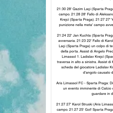
21:30 28' Qazim Laçi (Sparta Praga)
campo. 21:28 28' Fallo di Aleksandr
Krejcí (Sparta Praga). 21:27 27' 
punizione nella meta' campo avvers
21:24 22' Jan Kuchta (Sparta Praga
avversaria. 21:23 22' Fallo di Karo
Laçi (Sparta Praga) un colpo di tes
della porta. Assist di Angelo Pre
Limassol 1. Ladislav Krejcí (Spar
traversa in alto a sinistra. Assist 
scheda del giocatore Ladislav Kr
d'angolo causato d
Aris Limassol FC - Sparta Praga: Di
un evento imminente di Calcio ch
guardare in di
21:27 27' Karol Struski (Aris Limass
campo. 21:27 25' Gol! Sparta Praga 