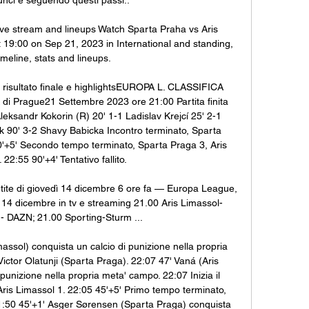
ive stream and lineups Watch Sparta Praha vs Aris 
t 19:00 on Sep 21, 2023 in International and standing, 
meline, stats and lineups.

 risultato finale e highlightsEUROPA L. CLASSIFICA 
 Prague21 Settembre 2023 ore 21:00 Partita finita 
leksandr Kokorin (R) 20' 1-1 Ladislav Krejcí 25' 2-1 
tík 90' 3-2 Shavy Babicka Incontro terminato, Sparta 
0'+5' Secondo tempo terminato, Sparta Praga 3, Aris 
22:55 90'+4' Tentativo fallito. 

ite di giovedì 14 dicembre 6 ore fa — Europa League, 
ì 14 dicembre in tv e streaming 21.00 Aris Limassol-
- DAZN; 21.00 Sporting-Sturm ...

assol) conquista un calcio di punizione nella propria 
ictor Olatunji (Sparta Praga). 22:07 47' Vaná (Aris 
punizione nella propria meta' campo. 22:07 Inizia il 
is Limassol 1. 22:05 45'+5' Primo tempo terminato, 
1:50 45'+1' Asger Sørensen (Sparta Praga) conquista 