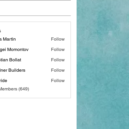
s
a Martin
Follow
gei Momontov
Follow
stian Bollat
Follow
ner Builders
Follow
ide
Follow
 Members (649)