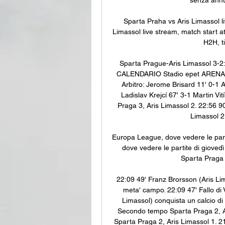
Sparta Praha vs Aris Limassol l
Limassol live stream, match start a
H2H, ti
Sparta Prague-Aris Limassol 3-2:
CALENDARIO Stadio epet ARENA di
Arbitro: Jerome Brisard 11' 0-1 A
Ladislav Krejcí 67' 3-1 Martin Vi
Praga 3, Aris Limassol 2. 22:56 9
Limassol 2. 
Europa League, dove vedere le part
dove vedere le partite di gioved
Sparta Praga 
22:09 49' Franz Brorsson (Aris Lim
meta' campo. 22:09 47' Fallo di V
Limassol) conquista un calcio di 
Secondo tempo Sparta Praga 2, Ar
Sparta Praga 2, Aris Limassol 1. 2