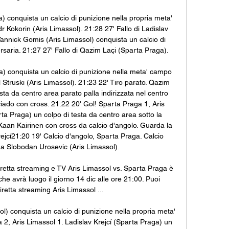
 conquista un calcio di punizione nella propria meta' 
 Kokorin (Aris Limassol). 21:28 27' Fallo di Ladislav 
Yannick Gomis (Aris Limassol) conquista un calcio di 
aria. 21:27 27' Fallo di Qazim Laçi (Sparta Praga). 

) conquista un calcio di punizione nella meta' campo 
l Struski (Aris Limassol). 21:23 22' Tiro parato. Qazim 
ta da centro area parato palla indirizzata nel centro 
ciado con cross. 21:22 20' Gol! Sparta Praga 1, Aris 
ta Praga) un colpo di testa da centro area sotto la 
di Kaan Kairinen con cross da calcio d'angolo. Guarda la 
ejcí21:20 19' Calcio d'angolo, Sparta Praga. Calcio 
a Slobodan Urosevic (Aris Limassol). 

retta streaming e TV Aris Limassol vs. Sparta Praga è 
e avrà luogo il giorno 14 dic alle ore 21:00. Puoi 
retta streaming Aris Limassol ...

ol) conquista un calcio di punizione nella propria meta' 
2, Aris Limassol 1. Ladislav Krejcí (Sparta Praga) un 