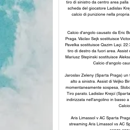
tiro di sinistro da centro area palla
scheda del giocatore Ladislav Kre
calcio di punizione nella propria
Calcio d'angolo causato da Eric Bo
Praga. Václav Sejk sostituisce Victo
Pavelka sostituisce Qazim Laçi. 22:
tiro di destro da fuori area. Assist
Mariusz Stepinski sostituisce Aleksa
Calcio d'angolo caus
Jaroslav Zeleny (Sparta Praga) un ti
alto a sinistra. Assist di Veljko
momentaneamente sospesa, Slobodan
Tiro parato. Ladislav Krejcí (Spart
indirizzata nell'angolino in basso a
Calcio
Aris Limassol v AC Sparta Praga P
streaming Aris Limassol vs AC Spar
senza annu