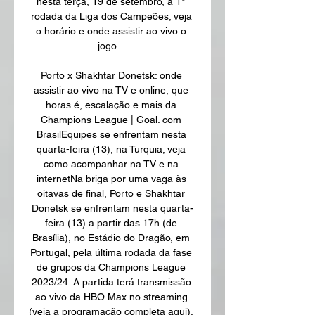
nesta terça, 19 de setembro, a 1° 
rodada da Liga dos Campeões; veja 
o horário e onde assistir ao vivo o 
jogo ...

Porto x Shakhtar Donetsk: onde 
assistir ao vivo na TV e online, que 
horas é, escalação e mais da 
Champions League | Goal. com 
BrasilEquipes se enfrentam nesta 
quarta-feira (13), na Turquia; veja 
como acompanhar na TV e na 
internetNa briga por uma vaga às 
oitavas de final, Porto e Shakhtar 
Donetsk se enfrentam nesta quarta-
feira (13) a partir das 17h (de 
Brasília), no Estádio do Dragão, em 
Portugal, pela última rodada da fase 
de grupos da Champions League 
2023/24. A partida terá transmissão 
ao vivo da HBO Max no streaming 
(veja a programação completa aqui). 