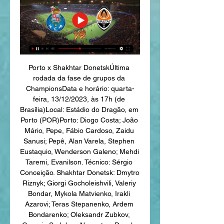
Porto x Shakhtar DonetskÚltima 
rodada da fase de grupos da 
ChampionsData e horário: quarta-
feira, 13/12/2023, às 17h (de 
Brasília)Local: Estádio do Dragão, em 
Porto (POR)Porto: Diogo Costa; João 
Mário, Pepe, Fábio Cardoso, Zaidu 
Sanusi; Pepê, Alan Varela, Stephen 
Eustaquio, Wenderson Galeno; Mehdi 
Taremi, Evanilson. Técnico: Sérgio 
Conceição. Shakhtar Donetsk: Dmytro 
Riznyk; Giorgi Gocholeishvili, Valeriy 
Bondar, Mykola Matvienko, Irakli 
Azarovi; Teras Stepanenko, Ardem 
Bondarenko; Oleksandr Zubkov, 