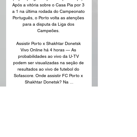
Após a vitória sobre o Casa Pia por 3 
a 1 na última rodada do Campeonato 
Português, o Porto volta as atenções 
para a disputa da Liga dos 
Campeões. 

Assistir Porto x Shakhtar Donetsk 
Vivo Online há 4 horas — As 
probabilidades ao vivo da U-TV 
podem ser visualizadas na seção de 
resultados ao vivo de futebol do 
Sofascore. Onde assistir FC Porto x 
Shakhtar Donetsk? Na ...

Porto x Shakhtar Donetsk: horário e 
onde assistir ao vivo pela 
ChampionsPorto e Shakhtar Donetsk 
entram em campo às 17h (horário de 
Brasília) desta quarta-feira (13), pela 
última rodada do Grupo H da 
Champions League. O confronto será 