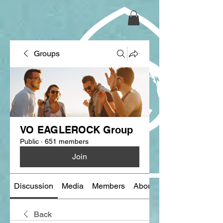
Groups
VO EAGLEROCK Group
Public
·
651 members
Join
Discussion
Media
Members
About
Back