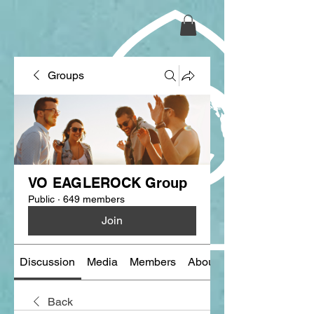
Groups
VO EAGLEROCK Group
Public
·
649 members
Join
Discussion
Media
Members
About
Back