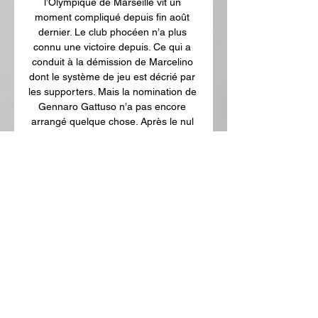
l’Olympique de Marseille vit un 
moment compliqué depuis fin août 
dernier. Le club phocéen n’a plus 
connu une victoire depuis. Ce qui a 
conduit à la démission de Marcelino 
dont le système de jeu est décrié par 
les supporters. Mais la nomination de 
Gennaro Gattuso n’a pas encore 
arrangé quelque chose. Après le nul 
contre l’Ajax (3-3) pour son entrée en 
Europe, l’OM (12e de Ligue 1, 9 
points) est sur une série de deux 
défaites d’affilée pour ses deux 
dernières sorties. 

Site officiel de l'OM - OM Billetterie · 
Voir le calendrier. Dimanche 17.12. 
17:05. CET. Orange Vélodrome 
Brighton-OM : Les chiffres qui 
comptent. Statistiques · Supporters. 
Hier ...
