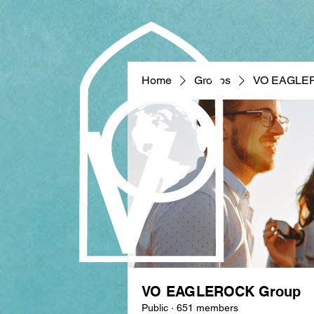
Home
Groups
VO EAGLE
VO EAGLEROCK Group
Public
·
651 members