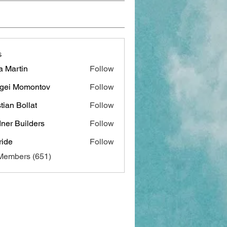
s
a Martin
Follow
gei Momontov
Follow
stian Bollat
Follow
ner Builders
Follow
ide
Follow
 Members (651)