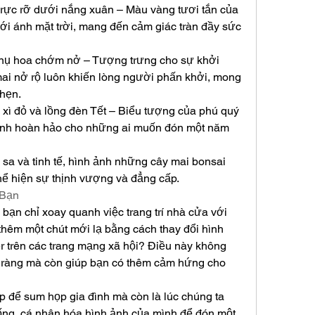
rực rỡ dưới nắng xuân – Màu vàng tươi tắn của 
i ánh mặt trời, mang đến cảm giác tràn đầy sức 
nụ hoa chớm nở – Tượng trưng cho sự khởi 
ai nở rộ luôn khiến lòng người phấn khởi, mong 
hẹn.
 xì đỏ và lồng đèn Tết – Biểu tượng của phú quý 
h ảnh hoàn hảo cho những ai muốn đón một năm 
sa và tinh tế, hình ảnh những cây mai bonsai 
thể hiện sự thịnh vượng và đẳng cấp.
 Bạn
bạn chỉ xoay quanh việc trang trí nhà cửa với 
 thêm một chút mới lạ bằng cách thay đổi hình 
r trên các trang mạng xã hội? Điều này không 
 ràng mà còn giúp bạn có thêm cảm hứng cho 
 để sum họp gia đình mà còn là lúc chúng ta 
ng, cá nhân hóa hình ảnh của mình để đón một 