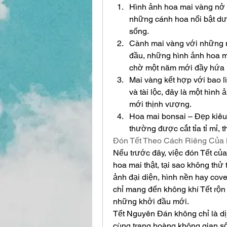
Hình ảnh hoa mai vàng nở 
những cánh hoa nổi bật dướ
sống.
Cành mai vàng với những 
đầu, những hình ảnh hoa m
chờ một năm mới đầy hứa 
Mai vàng kết hợp với bao lì
và tài lộc, đây là một hìn
mới thịnh vượng.
Hoa mai bonsai – Đẹp kiêu 
thường được cắt tỉa tỉ mỉ, 
Đón Tết Theo Cách Riêng Của
Nếu trước đây, việc đón Tết của 
hoa mai thật, tại sao không thử
ảnh đại diện, hình nền hay cove
chỉ mang đến không khí Tết rộn
những khởi đầu mới.
Tết Nguyên Đán không chỉ là dịp
cùng trang hoàng không gian số