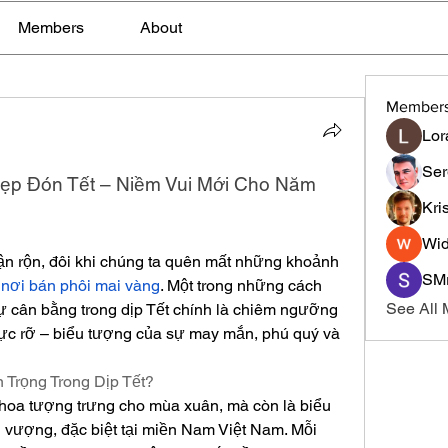
Members
About
Member
Lor
Ser
ẹp Đón Tết – Niềm Vui Mới Cho Năm 
Kri
Wid
ận rộn, đôi khi chúng ta quên mất những khoảnh 
SMr
 
nơi bán phôi mai vàng
. Một trong những cách 
See All
sự cân bằng trong dịp Tết chính là chiêm ngưỡng 
ực rỡ – biểu tượng của sự may mắn, phú quý và 
 Trọng Trong Dịp Tết?
 hoa tượng trưng cho mùa xuân, mà còn là biểu 
vượng, đặc biệt tại miền Nam Việt Nam. Mỗi 