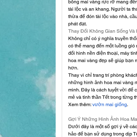
bông mai vàng rực rỡ mang đến
tài lộc và an khang. Người ta 
thừa để đón tài lộc vào nhà, cầ
phát đạt.
Thay Đổi Không Gian Sống Và 
Không chỉ có ý nghĩa truyền thốn
có thể mang đến một luồng gió 
đổi hình nền điện thoại, máy tín
hoa mai vàng đẹp sẽ giúp bạn 
hơn.
Thay vì chỉ trang trí phòng khác
những hình ảnh hoa mai vàng rực
mình. Đây là cách tuyệt vời để 
mẻ và tinh thần Tết trong từng 
Xem thêm: 
vườn mai giống
.
Gợi Ý Những Hình Ảnh Hoa Ma
Dưới đây là một số gợi ý về các
hảo để bạn sử dụng trong dịp T