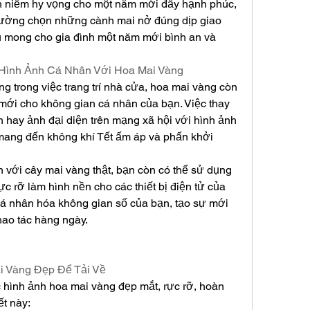
 niềm hy vọng cho một năm mới đầy hạnh phúc, 
thường chọn những cành mai nở đúng dịp giao 
u mong cho gia đình một năm mới bình an và 
Hình Ảnh Cá Nhân Với Hoa Mai Vàng
g trong việc trang trí nhà cửa, hoa mai vàng còn 
mới cho không gian cá nhân của bạn. Việc thay 
h hay ảnh đại diện trên mạng xã hội với hình ảnh 
mang đến không khí Tết ấm áp và phấn khởi 
h với cây mai vàng thật, bạn còn có thể sử dụng 
 rỡ làm hình nền cho các thiết bị điện tử của 
cá nhân hóa không gian số của bạn, tạo sự mới 
thao tác hàng ngày.
i Vàng Đẹp Để Tải Về
 hình ảnh hoa mai vàng đẹp mắt, rực rỡ, hoàn 
ết này: