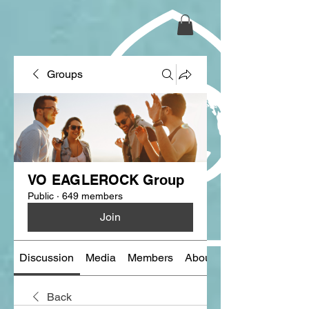
Groups
VO EAGLEROCK Group
Public
·
649 members
Join
Discussion
Media
Members
About
Back