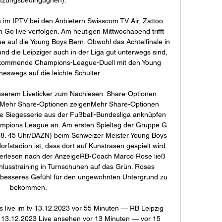
h im IPTV bei den Anbietern Swisscom TV Air, Zattoo. 
 Go live verfolgen. Am heutigen Mittwochabend trifft 
 auf die Young Boys Bern. Obwohl das Achtelfinale in 
und die Leipziger auch in der Liga gut unterwegs sind, 
 kommende Champions-League-Duell mit den Young 
eswegs auf die leichte Schulter. 

n unserem Liveticker zum Nachlesen. Share-Optionen 
nMehr Share-Optionen zeigenMehr Share-Optionen 
ne Siegesserie aus der Fußball-Bundesliga anknüpfen 
hampions League an. Am ersten Spieltag der Gruppe G 
(18. 45 Uhr/DAZN) beim Schweizer Meister Young Boys 
stadion ist, dass dort auf Kunstrasen gespielt wird. 
erlesen nach der AnzeigeRB-Coach Marco Rose ließ 
lusstraining in Turnschuhen auf das Grün. Roses 
 besseres Gefühl für den ungewohnten Untergrund zu 
bekommen. 

live im tv 13.12.2023 vor 55 Minuten — RB Leipzig 
 13.12.2023 Live ansehen vor 13 Minuten — vor 15 