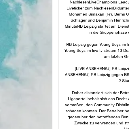
NachlesenLiveChampions LeagueR
Liveticker zum NachlesenBildunter
Mohamed Simakan (l-r), Berns Ced
Schlager und Benjamin Henrichs 
MinuteRB Leipzig startet am Diens
in die Gruppenphase d
RB Leipzig gegen Young Boys im l
Young Boys im live tv stream 13 D
am letzten Gr
[LIVE ANSEHEN##] RB Leipzi
ANSEHEN##] RB Leipzig gegen BSC
2 Stu
Daher distanziert sich der Bet
Ligaportal behält sich das Recht 
verstoßen, den Community-Richtli
schaden könnten. Der Betreiber be
gegenüber den betreffenden Benut
Zwecke zu verwenden und straf
Nu