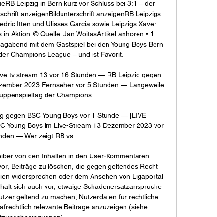
B Leipzig in Bern kurz vor Schluss bei 3:1 – der 
schrift anzeigenBildunterschrift anzeigenRB Leipzigs 
ric Itten und Ulisses Garcia sowie Leipzigs Xaver 
in Aktion. © Quelle: Jan WoitasArtikel anhören • 1 
tagabend mit dem Gastspiel bei den Young Boys Bern 
er Champions League – und ist Favorit. 

ive tv stream 13 vor 16 Stunden — RB Leipzig gegen 
ezember 2023 Fernseher vor 5 Stunden — Langeweile 
uppenspieltag der Champions ...

g gegen BSC Young Boys vor 1 Stunde — [LIVE 
 Young Boys im Live-Stream 13 Dezember 2023 vor 
nden — Wer zeigt RB vs.

reiber von den Inhalten in den User-Kommentaren. 
vor, Beiträge zu löschen, die gegen geltendes Recht 
nien widersprechen oder dem Ansehen von Ligaportal 
hält sich auch vor, etwaige Schadenersatzansprüche 
zer geltend zu machen, Nutzerdaten für rechtliche 
rechtlich relevante Beiträge anzuzeigen (siehe 
tzungsbedingugnen). 
