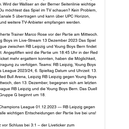
ird der Walliser an der Berner Seitenlinie wichtige 
Du möchtest das Spiel im TV schauen? Kein Problem, 
 Canale 5 übertragen und kann über UPC Horizon, 
und weitere TV-Anbieter empfangen werden. 

cherte Trainer Marco Rose vor der Partie am Mittwoch. 
ung Boys im Live-Stream 13 Dezember 2023 Das Spiel 
gue zwischen RB Leipzig und Young Boys Bern findet 
t. Angepfiffen wird die Partie um 18:45 Uhr in der Red 
Ticket mehr ergattern konnten, haben die Möglichkeit, 
tragung zu verfolgen. Teams: RB Leipzig, Young Boys 
League 2023/24, 6. Spieltag Datum und Uhrzeit: 13. 
Red Bull Arena, Leipzig RB Leipzig gegen Young Boys 
ttwoch, den 13. Dezember, begegnen sich am letzten 
ague RB Leipzig und die Young Boys Bern. Das Duell 
 Gruppe G beginnt um 18. 

 Champions League 01.12.2023 — RB Leipzig gegen 
le wichtigen Entscheidungen der Partie live bei uns!

 vor Schluss bei 3:1 – der Liveticker zum 