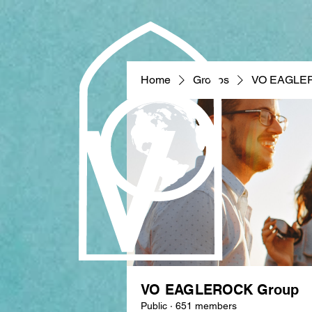
Home
Groups
VO EAGLE
VO EAGLEROCK Group
Public
·
651 members