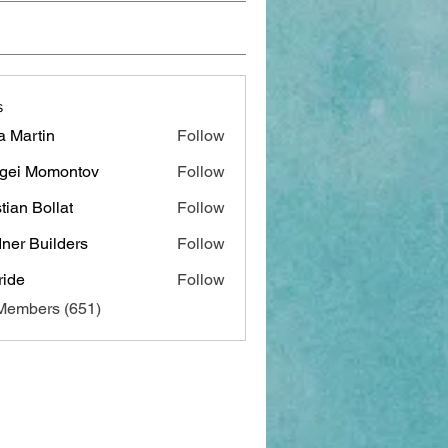
s
a Martin
Follow
gei Momontov
Follow
stian Bollat
Follow
ner Builders
Follow
ide
Follow
 Members (651)