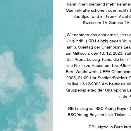
kann ihnen niemand mehr nehmen. W
Stammkräfte schonen oder nicht? 
das Spiel wird im Free-TV auf
Swisscom TV, Sunrise TV 
„Wir nehmen das echt ernst“, versi
(live-hd!!! ) RB Leipzig gegen Yo
am 6. Spieltag der Champions Lea
am Mittwoch, den 13. 12. 2023, stat
Bull Arena Leipzig. Fans, die kein 
die Partie zu Hause per Live-Über
Bern Wettbewerb: UEFA Champions 
2023, 21:00 Uhr Stadion/Spielort: 
im live 13/12/2023 Am heutigen Mi
Gruppenspieltag der Champions Le
in der
RB Leipzig vs. BSC Young Boys -
BSC Young Boys im Live-Ticker – al
RB Leipzig in Bern kurz