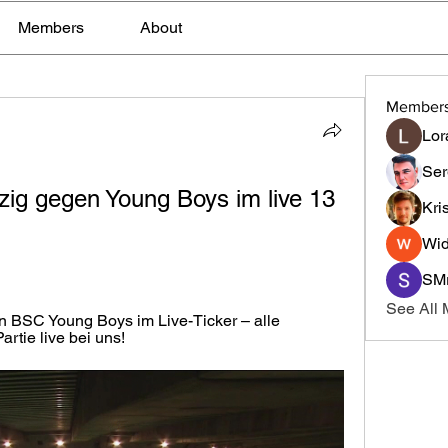
Members
About
Member
Lor
Ser
ipzig gegen Young Boys im live 13 
Kri
Wid
SMr
See All
 BSC Young Boys im Live-Ticker – alle 
rtie live bei uns!