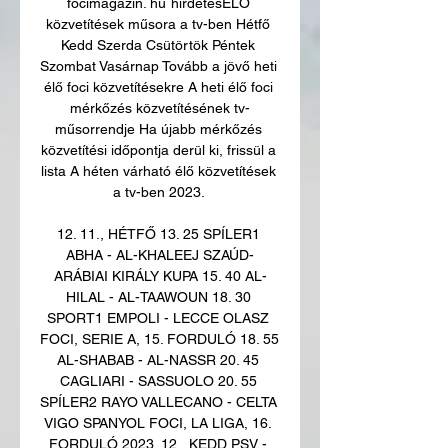
focimagazin. huˆhirdetésÉLŐ 
közvetítések műsora a tv-ben Hétfő 
Kedd Szerda Csütörtök Péntek 
Szombat Vasárnap Tovább a jövő heti 
élő foci közvetítésekre A heti élő foci 
mérkőzés közvetítésének tv-
műsorrendje Ha újabb mérkőzés 
közvetítési időpontja derül ki, frissül a 
lista A héten várható élő közvetítések 
a tv-ben 2023. 

12. 11., HÉTFŐ 13. 25 SPÍLER1 
ABHA - AL-KHALEEJ SZAÚD-
ARÁBIAI KIRÁLY KUPA 15. 40 AL-
HILAL - AL-TAAWOUN 18. 30 
SPORT1 EMPOLI - LECCE OLASZ 
FOCI, SERIE A, 15. FORDULÓ 18. 55 
AL-SHABAB - AL-NASSR 20. 45 
CAGLIARI - SASSUOLO 20. 55 
SPÍLER2 RAYO VALLECANO - CELTA 
VIGO SPANYOL FOCI, LA LIGA, 16. 
FORDULÓ 2023. 12., KEDD PSV - 