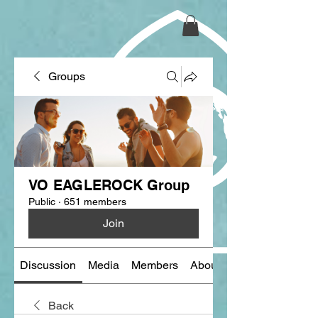
Groups
VO EAGLEROCK Group
Public
·
651 members
Join
Discussion
Media
Members
About
Back