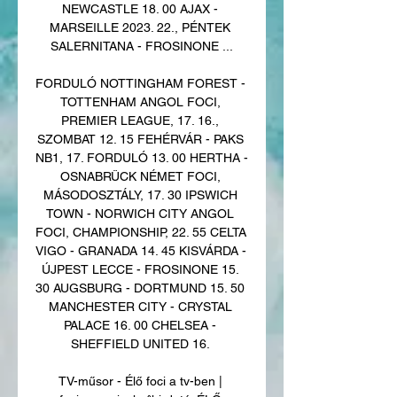
NEWCASTLE 18. 00 AJAX - 
MARSEILLE 2023. 22., PÉNTEK 
SALERNITANA - FROSINONE ...

FORDULÓ NOTTINGHAM FOREST - 
TOTTENHAM ANGOL FOCI, 
PREMIER LEAGUE, 17. 16., 
SZOMBAT 12. 15 FEHÉRVÁR - PAKS 
NB1, 17. FORDULÓ 13. 00 HERTHA - 
OSNABRÜCK NÉMET FOCI, 
MÁSODOSZTÁLY, 17. 30 IPSWICH 
TOWN - NORWICH CITY ANGOL 
FOCI, CHAMPIONSHIP, 22. 55 CELTA 
VIGO - GRANADA 14. 45 KISVÁRDA - 
ÚJPEST LECCE - FROSINONE 15. 
30 AUGSBURG - DORTMUND 15. 50 
MANCHESTER CITY - CRYSTAL 
PALACE 16. 00 CHELSEA - 
SHEFFIELD UNITED 16. 

TV-műsor - Élő foci a tv-ben | 