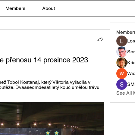
Members
About
Member
Lor
Ser
ine přenosu 14 prosince 2023
Kri
Wid
ž Tobol Kostanaj, který Viktoria vyřadila v 
SMr
utěže. Dvaasedmdesátiletý kouč umělou trávu 
See All