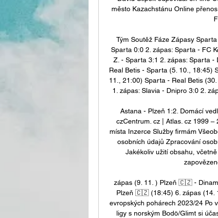
město Kazachstánu Online přenos 
F
Tým Soutěž Fáze Zápasy Sparta P
Sparta 0:0 2. zápas: Sparta - FC K
Z. - Sparta 3:1 2. zápas: Sparta - 
Real Betis - Sparta (5. 10., 18:45) 
11., 21:00) Sparta - Real Betis (30. 
1. zápas: Slavia - Dnipro 3:0 2. záp
Astana - Plzeň 1:2. Domácí vedli
czCentrum. cz | Atlas. cz 1999 –
místa Inzerce Služby firmám Všeo
osobních údajů Zpracování osobn
Jakékoliv užití obsahu, včetně
zapovězeno
zápas (9. 11. ) Plzeň 🇨🇿 - Dinam
Plzeň 🇨🇿 (18:45) 6. zápas (14. 
evropských pohárech 2023/24 Po v
ligy s norským Bodö/Glimt si účas