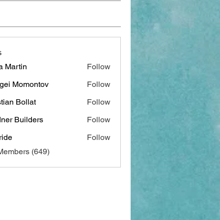
s
a Martin
Follow
gei Momontov
Follow
stian Bollat
Follow
ner Builders
Follow
ide
Follow
 Members (649)