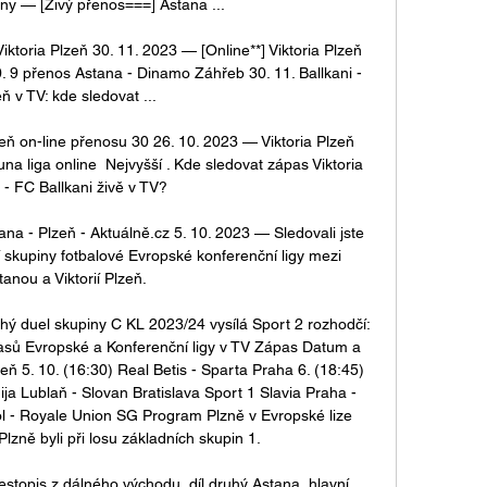
ny — [Živý přenos===] Astana ...

toria Plzeň 30. 11. 2023 — [Online**] Viktoria Plzeň 
. 9 přenos Astana - Dinamo Záhřeb 30. 11. Ballkani - 
ň v TV: kde sledovat ...

 Plzeň on-line přenosu 30 26. 10. 2023 — Viktoria Plzeň 
a liga online ️ Nejvyšší . Kde sledovat zápas Viktoria 
 - FC Ballkani živě v TV?

ana - Plzeň - Aktuálně.cz 5. 10. 2023 — Sledovali jste 
í skupiny fotbalové Evropské konferenční ligy mezi 
tanou a Viktorií Plzeň.

hý duel skupiny C KL 2023/24 vysílá Sport 2 rozhodčí: 
ů Evropské a Konferenční ligy v TV Zápas Datum a 
eň 5. 10. (16:30) Real Betis - Sparta Praha 6. (18:45) 
ja Lublaň - Slovan Bratislava Sport 1 Slavia Praha - 
ool - Royale Union SG Program Plzně v Evropské lize 
lzně byli při losu základních skupin 1. 

estopis z dálného východu, díl druhý Astana, hlavní 