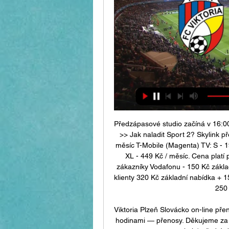
Předzápasové studio začíná v 16:00
>> Jak naladit Sport 2? Skylink pře
měsíc T-Mobile (Magenta) TV: S - 19
XL - 449 Kč / měsíc. Cena platí 
zákazníky Vodafonu - 150 Kč základ
klienty 320 Kč základní nabídka + 1
250 
Viktoria Plzeň Slovácko on-line pře
hodinami — přenosy. Děkujeme za 