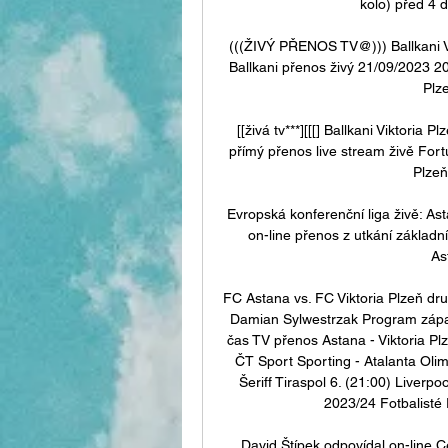
kolo) před 4 d
(((ŽIVÝ PŘENOS TV@))) Ballkani Vik
Ballkani přenos živý 21/09/2023 20
Plze
[[živá tv***][[[] Ballkani Viktoria
přímý přenos live stream živě Fortun
Plzeň
Evropská konferenční liga živě: Ast
on-line přenos z utkání základn
As
FC Astana vs. FC Viktoria Plzeň dru
Damian Sylwestrzak Program zápas
čas TV přenos Astana - Viktoria Plz
ČT Sport Sporting - Atalanta Olimi
Šeriff Tiraspol 6. (21:00) Liverp
2023/24 Fotbalisté P
David Štípek odpovídal on-line C