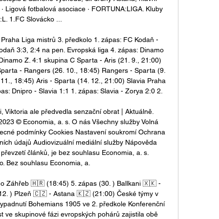
· Ligová fotbalová asociace · FORTUNA:LIGA. Kluby 
:L. 1.FC Slovácko ...

raha Liga mistrů 3. předkolo 1. zápas: FC Kodaň - 
odaň 3:3, 2:4 na pen. Evropská liga 4. zápas: Dinamo 
Dinamo Z. 4:1 skupina C Sparta - Aris (21. 9., 21:00) 
Sparta - Rangers (26. 10., 18:45) Rangers - Sparta (9. 
11., 18:45) Aris - Sparta (14. 12., 21:00) Slavia Praha 
as: Dnipro - Slavia 1:1 1. zápas: Slavia - Zorya 2:0 2. 

, Viktoria ale předvedla senzační obrat | Aktuálně. 
 2023 © Economia, a. s. O nás Všechny služby Volná 
becné podmínky Cookies Nastavení soukromí Ochrana 
ích údajů Audiovizuální mediální služby Nápověda 
 převzetí článků, je bez souhlasu Economia, a. s. 
. Bez souhlasu Economia, a. 

o Záhřeb 🇭🇷 (18:45) 5. zápas (30. ) Ballkani 🇽🇰 - 
12. ) Plzeň 🇨🇿 - Astana 🇰🇿 (21:00) České týmy v 
ypadnutí Bohemians 1905 ve 2. předkole Konferenční 
t ve skupinové fázi evropských pohárů zajistila obě 