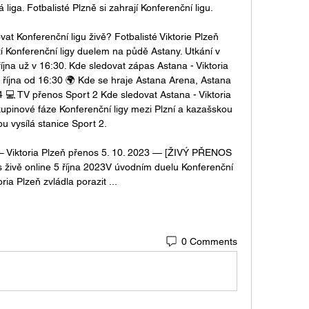
iga. Fotbalisté Plzně si zahrají Konferenční ligu. 

at Konferenční ligu živě? Fotbalisté Viktorie Plzeň 
í Konferenční ligy duelem na půdě Astany. Utkání v 
íjna už v 16:30. Kde sledovat zápas Astana - Viktoria 
. října od 16:30 🌍 Kde se hraje Astana Arena, Astana 
 💻 TV přenos Sport 2 Kde sledovat Astana - Viktoria 
upinové fáze Konferenční ligy mezi Plzní a kazašskou 
u vysílá stanice Sport 2. 

Viktoria Plzeň přenos 5. 10. 2023 — [ŽIVÝ PŘENOS 
s živě online 5 října 2023V úvodním duelu Konferenční 
oria Plzeň zvládla porazit ...
0 Comments