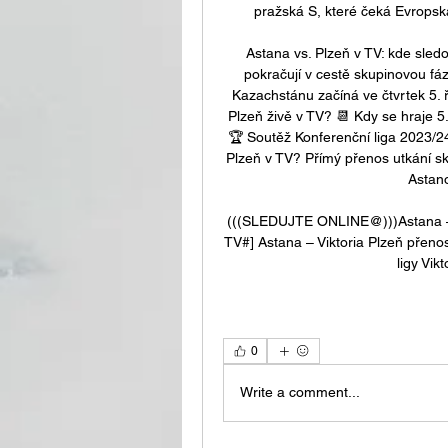
pražská S, které čeká Evropská l
Astana vs. Plzeň v TV: kde sledov
pokračují v cestě skupinovou fáz
Kazachstánu začíná ve čtvrtek 5. ř
Plzeň živě v TV? 📆 Kdy se hraje 5
🏆 Soutěž Konferenční liga 2023/24
Plzeň v TV? Přímý přenos utkání sk
Astano
(((SLEDUJTE ONLINE@)))Astana – 
TV#] Astana – Viktoria Plzeň přeno
ligy Vikt
0
Write a comment...