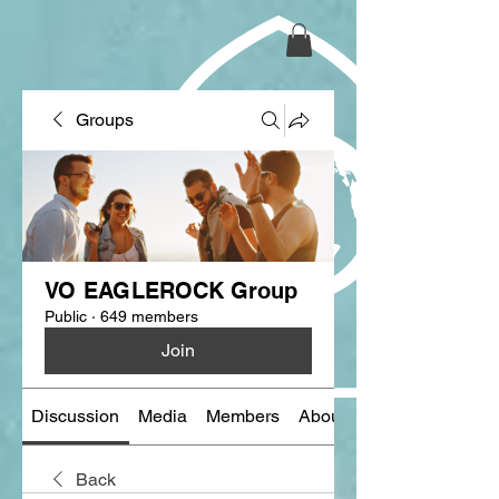
Groups
VO EAGLEROCK Group
Public
·
649 members
Join
Discussion
Media
Members
About
Back