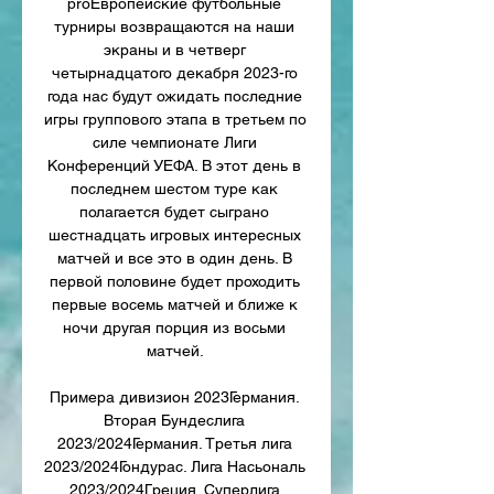
proЕвропейские футбольные 
турниры возвращаются на наши 
экраны и в четверг 
четырнадцатого декабря 2023-го 
года нас будут ожидать последние 
игры группового этапа в третьем по 
силе чемпионате Лиги 
Конференций УЕФА. В этот день в 
последнем шестом туре как 
полагается будет сыграно 
шестнадцать игровых интересных 
матчей и все это в один день. В 
первой половине будет проходить 
первые восемь матчей и ближе к 
ночи другая порция из восьми 
матчей. 

Примера дивизион 2023Германия. 
Вторая Бундеслига 
2023/2024Германия. Третья лига 
2023/2024Гондурас. Лига Насьональ 
2023/2024Греция. Суперлига 