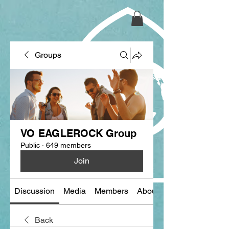
Groups
VO EAGLEROCK Group
Public
·
649 members
Join
Discussion
Media
Members
About
Back