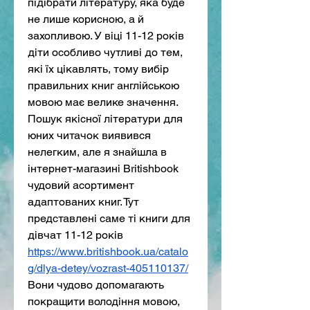
підібрати літературу, яка буде 
не лише корисною, а й 
захопливою. У віці 11-12 років 
діти особливо чутливі до тем, 
які їх цікавлять, тому вибір 
правильних книг англійською 
мовою має велике значення.
Пошук якісної літератури для 
юних читачок виявився 
нелегким, але я знайшла в 
інтернет-магазині Britishbook 
чудовий асортимент 
адаптованих книг. Тут 
представлені саме ті книги для 
дівчат 11-12 років 
https://www.britishbook.ua/catalo
g/dlya-detey/vozrast-405110137/
Вони чудово допомагають 
покращити володіння мовою, 