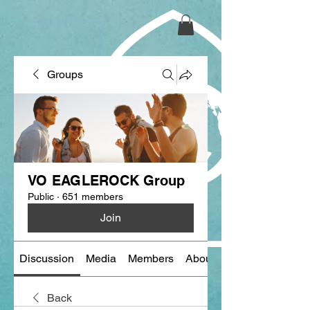
Groups
VO EAGLEROCK Group
Public
·
651 members
Join
Discussion
Media
Members
About
Back