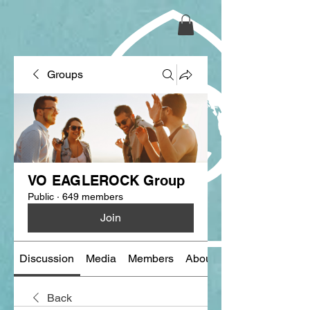
Groups
VO EAGLEROCK Group
Public
·
649 members
Join
Discussion
Media
Members
About
Back