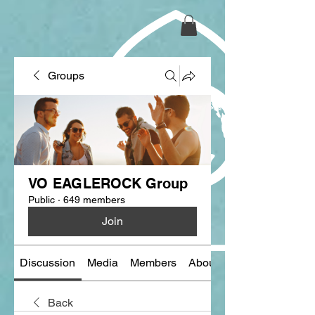
Groups
VO EAGLEROCK Group
Public
·
649 members
Join
Discussion
Media
Members
About
Back