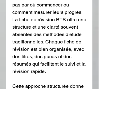
pas par où commencer ou 
comment mesurer leurs progrès. 
La fiche de révision BTS offre une 
structure et une clarté souvent 
absentes des méthodes d'étude 
traditionnelles. Chaque fiche de 
révision est bien organisée, avec 
des titres, des puces et des 
résumés qui facilitent le suivi et la 
révision rapide.
Cette approche structurée donne 
aux étudiants la confiance 
nécessaire pour aborder les 
sections les plus difficiles du 
programme. Comme le sait tout 
étudiant indien, la confiance peut 
souvent faire la différence entre la 
réussite et la mention. Avec BTS 