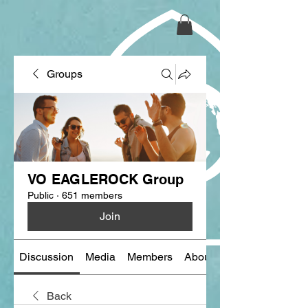
Groups
VO EAGLEROCK Group
Public
·
651 members
Join
Discussion
Media
Members
About
Back