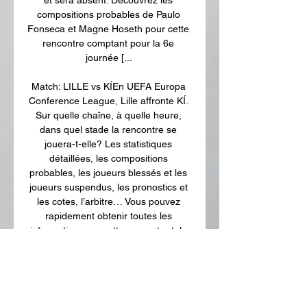
compositions probables de Paulo 
Fonseca et Magne Hoseth pour cette 
rencontre comptant pour la 6e 
journée [... 

Match: LILLE vs KÍEn UEFA Europa 
Conference League, Lille affronte KÍ. 
Sur quelle chaîne, à quelle heure, 
dans quel stade la rencontre se 
jouera-t-elle? Les statistiques 
détaillées, les compositions 
probables, les joueurs blessés et les 
joueurs suspendus, les pronostics et 
les cotes, l’arbitre… Vous pouvez 
rapidement obtenir toutes les 
informations sur cette rencontre tels 
que les buteurs, les passeurs, les 
cartons rouges et jaunes, les 
changements des joueurs… Résultat 
du match Lille - KÍ compositions, 
buteurs, statistiques... 
