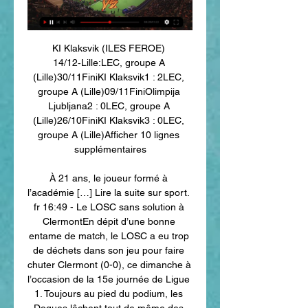
KI Klaksvik (ILES FEROE) 
14/12‑Lille:LEC, groupe A 
(Lille)30/11FiniKI Klaksvik1 : 2LEC, 
groupe A (Lille)09/11FiniOlimpija 
Ljubljana2 : 0LEC, groupe A 
(Lille)26/10FiniKI Klaksvik3 : 0LEC, 
groupe A (Lille)Afficher 10 lignes 
supplémentaires

À 21 ans, le joueur formé à 
l’académie […] Lire la suite sur sport. 
fr 16:49 - Le LOSC sans solution à 
ClermontEn dépit d’une bonne 
entame de match, le LOSC a eu trop 
de déchets dans son jeu pour faire 
chuter Clermont (0-0), ce dimanche à 
l’occasion de la 15e journée de Ligue 
1. Toujours au pied du podium, les 
Dogues lâchent tout de même des 