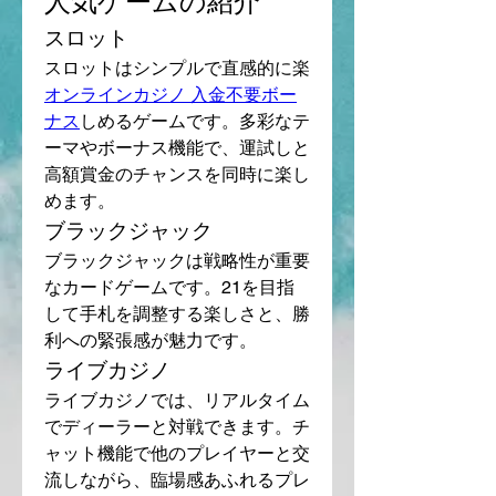
人気ゲームの紹介
スロット
スロットはシンプルで直感的に楽 
オンラインカジノ 入金不要ボー
ナス
しめるゲームです。多彩なテ
ーマやボーナス機能で、運試しと
高額賞金のチャンスを同時に楽し
めます。
ブラックジャック
ブラックジャックは戦略性が重要
なカードゲームです。21を目指
して手札を調整する楽しさと、勝
利への緊張感が魅力です。
ライブカジノ
ライブカジノでは、リアルタイム
でディーラーと対戦できます。チ
ャット機能で他のプレイヤーと交
流しながら、臨場感あふれるプレ