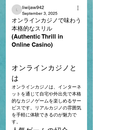
liwijaw942
liwijaw942
September 3, 2025
オンラインカジノで味わう
本格的なスリル
(Authentic Thrill in
Online Casino)
オンラインカジノと
は
オンラインカジノは、インターネ
ットを通じて自宅や外出先で本格
的なカジノゲームを楽しめるサー
ビスです。リアルカジノの雰囲気
を手軽に体験できるのが魅力で
す。