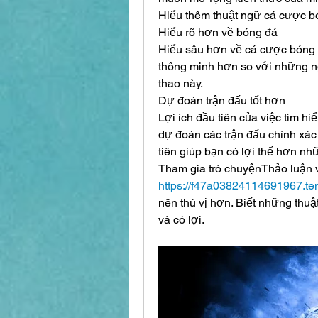
Hiểu thêm thuật ngữ cá cược bó
Hiểu rõ hơn về bóng đá
Hiểu sâu hơn về cá cược bóng 
thông minh hơn so với những n
thao này.
Dự đoán trận đấu tốt hơn
Lợi ích đầu tiên của việc tìm h
dự đoán các trận đấu chính xác 
tiên giúp bạn có lợi thế hơn n
https://f47a03824114691967.tem
nên thú vị hơn. Biết những thuật
và có lợi.