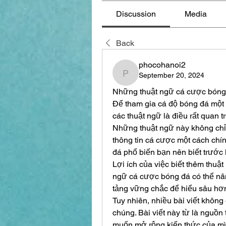
Discussion
Media
Back
phocohanoi2
September 20, 2024
phocohanoi2
Những thuật ngữ cá cược bóng 
Để tham gia cá độ bóng đá một c
các thuật ngữ là điều rất quan t
Những thuật ngữ này không chỉ 
thông tin cá cược một cách chí
đá phổ biến bạn nên biết trước 
Lợi ích của việc biết thêm thuậ
ngữ cá cược bóng đá có thể nân
tảng vững chắc để hiểu sâu hơ
Tuy nhiên, nhiều bài viết không 
chúng. Bài viết này từ là nguồn
muốn mở rộng kiến ​​thức của m