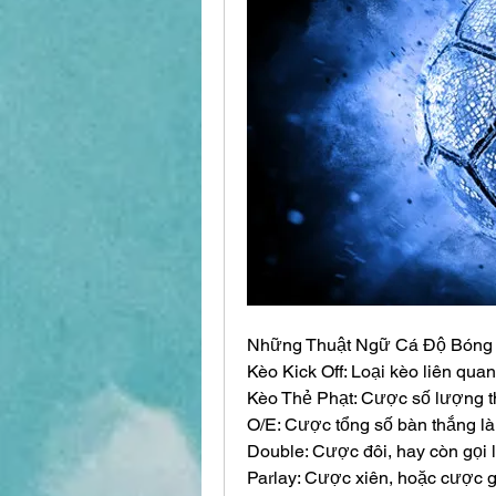
Những Thuật Ngữ Cá Độ Bóng
Kèo Kick Off: Loại kèo liên qua
Kèo Thẻ Phạt: Cược số lượng th
O/E: Cược tổng số bàn thắng là
Double: Cược đôi, hay còn gọi 
Parlay: Cược xiên, hoặc cược g