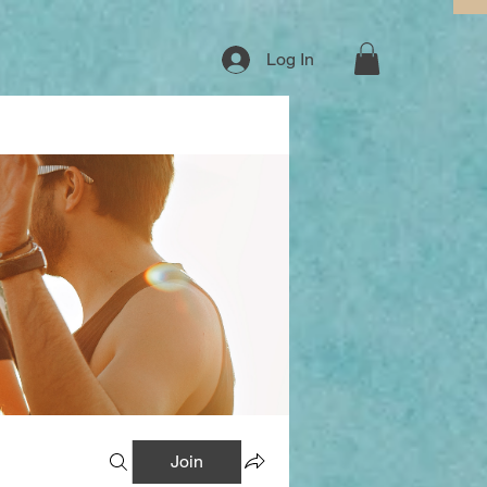
Log In
Join