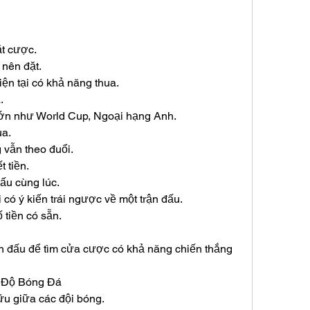
t cược.
 nên đặt.
iện tại có khả năng thua.
.
lớn như World Cup, Ngoại hạng Anh.
ua.
vẫn theo đuổi.
 tiền.
ấu cùng lúc.
ó ý kiến trái ngược về một trận đấu.
tiền có sẵn.
ận đấu để tìm cửa cược có khả năng chiến thắng 
á Độ Bóng Đá
ữu giữa các đội bóng.