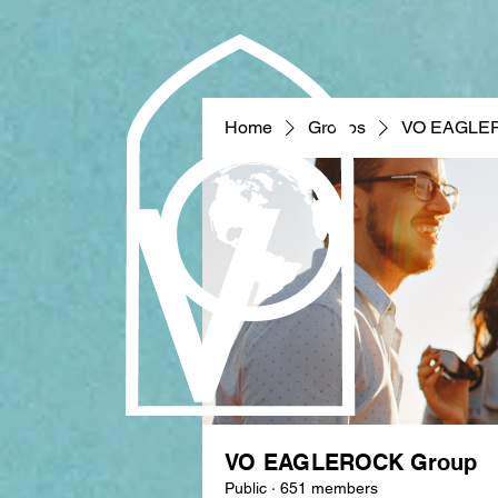
Home
Groups
VO EAGLE
VO EAGLEROCK Group
Public
·
651 members