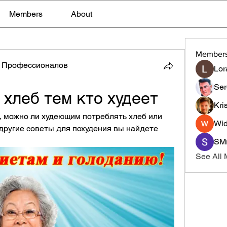
Members
About
Member
 Профессионалов
Lor
Ser
 хлеб тем кто худеет
Kri
, можно ли худеющим потреблять хлеб или 
Wid
 другие советы для похудения вы найдете 
SMr
See All