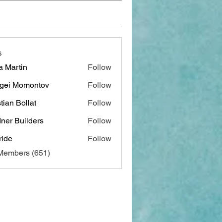
s
a Martin
Follow
gei Momontov
Follow
stian Bollat
Follow
ner Builders
Follow
ide
Follow
 Members (651)