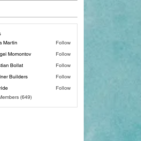
s
a Martin
Follow
gei Momontov
Follow
stian Bollat
Follow
ner Builders
Follow
ide
Follow
 Members (649)