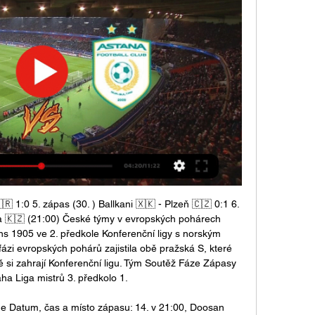
 1:0 5. zápas (30. ) Ballkani 🇽🇰 - Plzeň 🇨🇿 0:1 6. 
na 🇰🇿 (21:00) České týmy v evropských pohárech 
 1905 ve 2. předkole Konferenční ligy s norským 
ázi evropských pohárů zajistila obě pražská S, které 
ě si zahrají Konferenční ligu. Tým Soutěž Fáze Zápasy 
ha Liga mistrů 3. předkolo 1. 

de Datum, čas a místo zápasu: 14. v 21:00, Doosan 