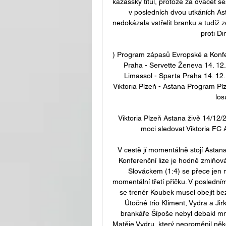
kazašský titul, protože za dvacet šest
v posledních dvou utkáních Ast
nedokázala vstřelit branku a tudíž z
proti D
) Program zápasů Evropské a Konfe
Praha - Servette Ženeva 14. 12.
Limassol - Sparta Praha 14. 12.
Viktoria Plzeň - Astana Program Plzn
los
Viktoria Plzeň Astana živě 14/12
moci sledovat Viktoria FC 
V cestě jí momentálně stojí Astan
Konferenční lize je hodně zmiňová
Slováckem (1:4) se přece jen m
momentální třetí příčku. V posledním
se trenér Koubek musel obejít be
Útočné trio Kliment, Vydra a Ji
brankáře Šípoše nebyl debakl mn
Matěje Vydru, který neproměnil něk