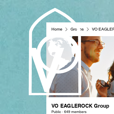
Home
Groups
VO EAGLE
VO EAGLEROCK Group
Public
·
649 members