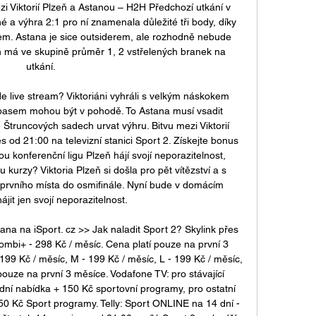
 Viktorií Plzeň a Astanou – H2H Předchozí utkání v 
 a výhra 2:1 pro ní znamenala důležité tři body, díky 
em. Astana je sice outsiderem, ale rozhodně nebude 
eň má ve skupině průměr 1, 2 vstřelených branek na 
utkání. 

e live stream? Viktoriáni vyhráli s velkým náskokem 
pasem mohou být v pohodě. To Astana musí vsadit 
Štruncových sadech urvat výhru. Bitvu mezi Viktorií 
 od 21:00 na televizní stanici Sport 2. Získejte bonus 
 konferenční ligu Plzeň hájí svojí neporazitelnost, 
 kurzy? Viktoria Plzeň si došla pro pět vítězství a s 
prvního místa do osmifinále. Nyní bude v domácím 
ájit jen svojí neporazitelnost. 

na na iSport. cz >> Jak naladit Sport 2? Skylink přes 
Kombi+ - 298 Kč / měsíc. Cena platí pouze na první 3 
199 Kč / měsíc, M - 199 Kč / měsíc, L - 199 Kč / měsíc, 
pouze na první 3 měsíce. Vodafone TV: pro stávající 
ní nabídka + 150 Kč sportovní programy, pro ostatní 
50 Kč Sport programy. Telly: Sport ONLINE na 14 dní - 