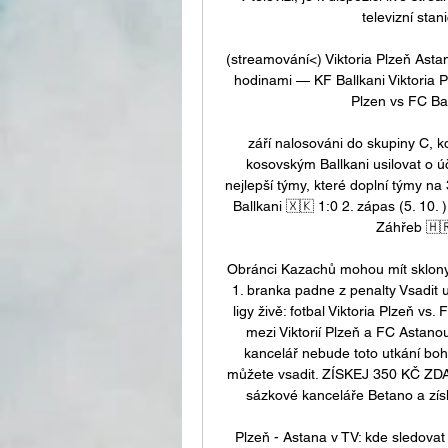
televizní stan
(streamování<) Viktoria Plzeň Asta
hodinami — KF Ballkani Viktoria P
Plzen vs FC Bal
září nalosováni do skupiny C,
kosovským Ballkani usilovat o úča
nejlepší týmy, které doplní týmy na 3
Ballkani 🇽🇰 1:0 2. zápas (5. 10. 
Záhřeb 🇭🇷
Obránci Kazachů mohou mít sklony k
1. branka padne z penalty Vsadit 
ligy živě: fotbal Viktoria Plzeň vs. 
mezi Viktorií Plzeň a FC Astanou
kancelář nebude toto utkání boh
můžete vsadit. ZÍSKEJ 350 KČ ZD
sázkové kanceláře Betano a zís
Plzeň - Astana v TV: kde sledova