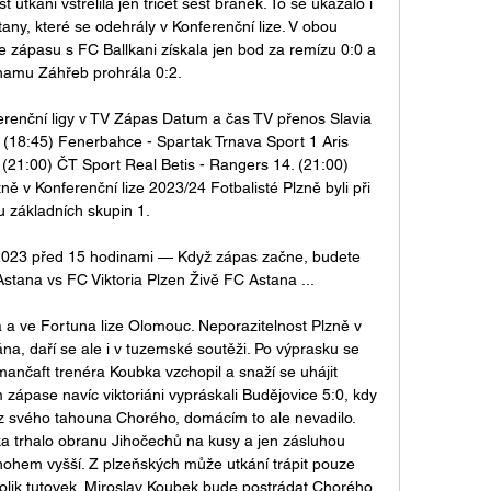
 utkání vstřelila jen třicet šest branek. To se ukázalo i 
any, které se odehrály v Konferenční lize. V obou 
e zápasu s FC Ballkani získala jen bod za remízu 0:0 a 
inamu Záhřeb prohrála 0:2. 

renční ligy v TV Zápas Datum a čas TV přenos Slavia 
 (18:45) Fenerbahce - Spartak Trnava Sport 1 Aris 
 (21:00) ČT Sport Real Betis - Rangers 14. (21:00) 
ě v Konferenční lize 2023/24 Fotbalisté Plzně byli při 
u základních skupin 1. 

/2023 před 15 hodinami — Když zápas začne, budete 
Astana vs FC Viktoria Plzen Živě FC Astana ...

a a ve Fortuna lize Olomouc. Neporazitelnost Plzně v 
na, daří se ale i v tuzemské soutěži. Po výprasku se 
ančaft trenéra Koubka vzchopil a snaží se uhájit 
 zápase navíc viktoriáni vypráskali Budějovice 5:0, kdy 
z svého tahouna Chorého, domácím to ale nevadilo. 
rka trhalo obranu Jihočechů na kusy a jen zásluhou 
ohem vyšší. Z plzeňských může utkání trápit pouze 
olik tutovek. Miroslav Koubek bude postrádat Chorého 