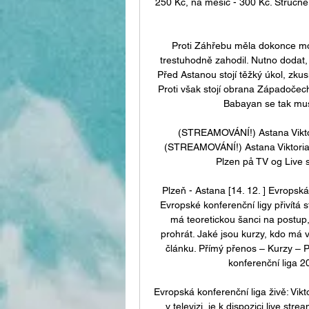
250 Kč, na měsíc - 300 Kč. Stručně 
Proti Záhřebu měla dokonce mo
trestuhodně zahodil. Nutno dodat,
Před Astanou stojí těžký úkol, zkus
Proti však stojí obrana Západočech
Babayan se tak mus
(STREAMOVÁNÍ!) Astana Viktor
(STREAMOVÁNÍ!) Astana Viktoria P
Plzen på TV og Live s
Plzeň - Astana [14. 12. ] Evropsk
Evropské konferenční ligy přivítá 
má teoretickou šanci na postup
prohrát. Jaké jsou kurzy, kdo má vě
článku. Přímý přenos – Kurzy – 
konferenční liga 20
Evropská konferenční liga živě: Vi
v televizi, je k dispozici live st