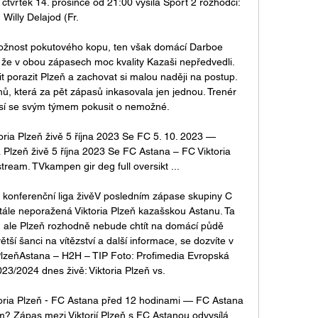
čtvrtek 14. prosince od 21:00 vysílá Sport 2 rozhodčí: 
Willy Delajod (Fr. 

žnost pokutového kopu, ten však domácí Darboe 
 že v obou zápasech moc kvality Kazaši nepředvedli. 
it porazit Plzeň a zachovat si malou naději na postup. 
ů, která za pět zápasů inkasovala jen jednou. Trenér 
í se svým týmem pokusit o nemožné. 

ia Plzeň živě 5 října 2023 Se FC 5. 10. 2023 — 
lzeň živě 5 října 2023 Se FC Astana – FC Viktoria 
tream. TVkampen gir deg full oversikt ...

á konferenční liga živěV posledním zápase skupiny C 
stále neporažená Viktoria Plzeň kazašskou Astanu. Ta 
, ale Plzeň rozhodně nebude chtít na domácí půdě 
tší šanci na vítězství a další informace, se dozvíte v 
PlzeňAstana – H2H – TIP Foto: Profimedia Evropská 
23/2024 dnes živě: Viktoria Plzeň vs. 

ktoria Plzeň - FC Astana před 12 hodinami — FC Astana 
ream? Zápas mezi Viktorií Plzeň s FC Astanou odvysílá 