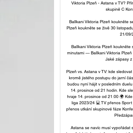
Viktoria Plzeň - Astana v TV? Př
skupině C Konfe
Ballkani Viktoria Plzeň koukněte 
Plzeň koukněte se živě 30 listopadu
21/09/
Ballkani Viktoria Plzeň koukněte
minutami — Ballkani Viktoria Plze
Jaké zápasy z 
Plzeň vs. Astana v TV: kde sledovat 
kromě jistého postupu do jarní část
budou nyní hájit v posledním duelu 
14. prosince od 21 hodin. Kde sle
hraje 14. prosince od 21:00 🌍 Kde
liga 2023/24 💻 TV přenos Sport 
přenos utkání skupinové fáze Konfere
Předzápas
Astana se navíc musí vypořádat s n