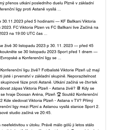
ímý přenos utkání posledního duelu Plzně v základní 
renční ligy proti Astaně vysílá ...

se 30.11.2023 před 5 hodinami — KF Ballkani Viktoria 
 2023. FC Viktoria Plzen vs FC Ballkani live Začíná na 
2023 na 19:00 UTC čas ...

 se živě 30 listopadu 2023 p 30. 11. 2023 — před 45 
ň koukněte se 30 listopadu 2023 Sport před 1 dnem — 
Evropské a Konferenční ligy se ...

Konferenční ligu živě? Fotbalisté Viktorie Plzeň už mají 
i jisté i prvenství v základní skupině. Neporazitelnost 
skupinové fáze proti Astaně. Utkání začíná ve čtvrtek 
dovat zápas Viktoria Plzeň - Astana živě? 📆 Kdy se 
 se hraje Doosan Aréna, Plzeň 🏆 Soutěž Konferenční 
2 Kde sledovat Viktoria Plzeň - Astana v TV? Přímý 
nční ligy mezi Plzní a Astanou vysílá stanice Sport 2. 
ové studio začíná ve 20:45. 

eefektivitou v útoku. Právě málo gólů ji letos stálo 