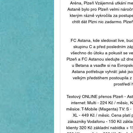
Aréna, Plzeň Vzájemná utkání mezi
Astaně bylo pro Plzeň velmi náročné
kterým rázně vykročila za postup
chtít dát Plzni nic zadarmo. Plz
FC Astana, kde sledovat live, bud
skupinu C a před posledním zá
všechno do útoku a pokusit se ve 
Plzeň a FC Astanou sledujte už dnes
u Betana a vsaďte si na Evropskou
Astana potřebuje vyhrát: jaké jsou
velkým předstihem postoupila z 
prostředí h
Textový ONLINE přenos Plzeň - Asta
internet: Multi - 224 Kč / měsíc, 
měsíce. T-Mobile (Magenta) TV: S - 
XL - 449 Kč / měsíc. Cena platí 
zákazníky Vodafonu - 150 Kč základ
klienty 320 Kč základní nabídka + 1