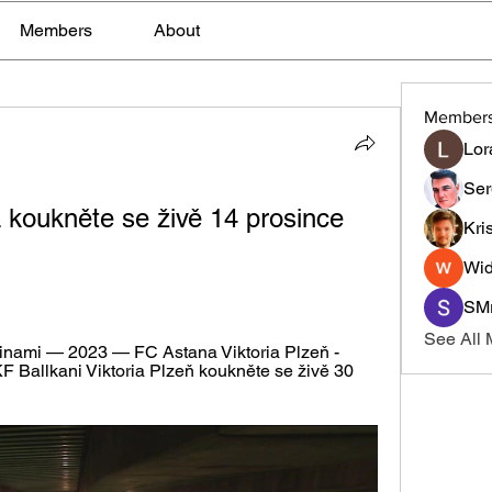
Members
About
Member
Lor
Ser
 koukněte se živě 14 prosince 
Kri
Wid
SMr
See All
inami — 2023 — FC Astana Viktoria Plzeň - 
 Ballkani Viktoria Plzeň koukněte se živě 30 