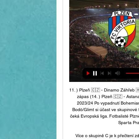
11. ) Plzeň 🇨🇿 - Dinamo Záhřeb 🇭
zápas (14. ) Plzeň 🇨🇿 - Asta
2023/24 Po vypadnutí Bohemians
Bodö/Glimt si účast ve skupinové f
čeká Evropská liga. Fotbalisté Plzn
Sparta Pra
Více o skupině C je k přečtení z