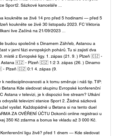
ice Sport2. Sázkové kanceláře ...

na koukněte se živě 14 pro před 5 hodinami — před 5 
lzeň koukněte se živě 30 listopadu 2023. FC Viktoria 
lkani live Začíná na 21/09/2023 ...

 kde budou společně s Dinamem Záhřeb, Astanou a 
st v jarní fázi evropských pohárů. Tu si zajistí dva 
. místě z Evropské ligy. 1. zápas (21. 9. ) Plzeň 🇨🇿 - 
) Astana 🇰🇿 - Plzeň 🇨🇿 1:2 3. zápas (26. ) Dinamo 
 - Plzeň 🇨🇿 0:1 4. zápas (9. 

 nedisciplinovanosti a k tomu směruje i náš tip. TIP: 
u Betana Kde sledovat skupinu Evropské konferenční 
FC Astana v televizi, je k dispozici live stream? Utkání 
 odvysílá televizní stanice Sport 2. Žádná sázková 
užel vysílat. Každopádně u Betana si na tento duel 
ARMA ZA OVĚŘENÍ ÚČTU Dokonči online registraci u 
kej 350 Kč zdarma a bonus ke vkladu až 3 000 Kč. 

t Konferenční ligu živě? před 1 dnem — Kde sledovat 