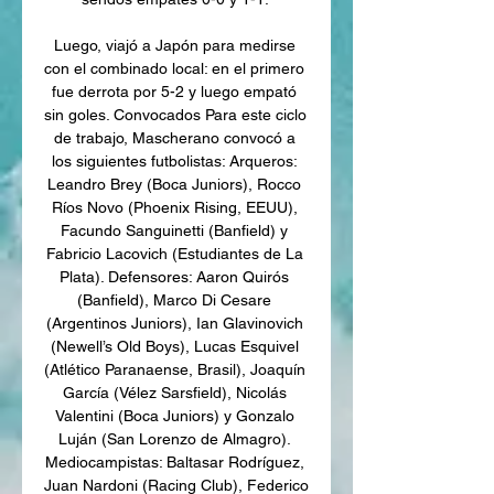
Luego, viajó a Japón para medirse 
con el combinado local: en el primero 
fue derrota por 5-2 y luego empató 
sin goles. Convocados Para este ciclo 
de trabajo, Mascherano convocó a 
los siguientes futbolistas: Arqueros: 
Leandro Brey (Boca Juniors), Rocco 
Ríos Novo (Phoenix Rising, EEUU), 
Facundo Sanguinetti (Banfield) y 
Fabricio Lacovich (Estudiantes de La 
Plata). Defensores: Aaron Quirós 
(Banfield), Marco Di Cesare 
(Argentinos Juniors), Ian Glavinovich 
(Newell’s Old Boys), Lucas Esquivel 
(Atlético Paranaense, Brasil), Joaquín 
García (Vélez Sarsfield), Nicolás 
Valentini (Boca Juniors) y Gonzalo 
Luján (San Lorenzo de Almagro). 
Mediocampistas: Baltasar Rodríguez, 
Juan Nardoni (Racing Club), Federico 