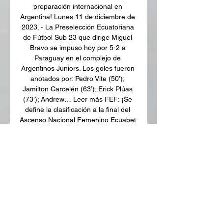
preparación internacional en 
Argentina! Lunes 11 de diciembre de 
2023. - La Preselección Ecuatoriana 
de Fútbol Sub 23 que dirige Miguel 
Bravo se impuso hoy por 5-2 a 
Paraguay en el complejo de 
Argentinos Juniors. Los goles fueron 
anotados por: Pedro Vite (50’); 
Jamilton Carcelén (63’); Erick Plúas 
(73’); Andrew… Leer más FEF: ¡Se 
define la clasificación a la final del 
Ascenso Nacional Femenino Ecuabet 
2023! Este fin de semana se 
conocerá a los dos clubes 
clasificados a la final del Ascenso 
Nacional Femenino Ecuabet 2023 y 
por ende a la Superliga Femenina 
2024. FEF: ¡Galápagos ya cuenta 
árbitros graduados! El arbitraje 
ecuatoriano continúa su 
profesionalización y desde hoy la 