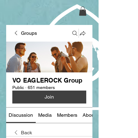
Groups
VO EAGLEROCK Group
Public
·
651 members
Join
Discussion
Media
Members
About
Back