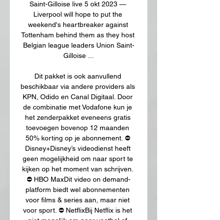
Saint-Gilloise live 5 okt 2023 — 
Liverpool will hope to put the 
weekend's heartbreaker against 
Tottenham behind them as they host 
Belgian league leaders Union Saint-
Gilloise ...

Dit pakket is ook aanvullend 
beschikbaar via andere providers als 
KPN, Odido en Canal Digitaal. Door 
de combinatie met Vodafone kun je 
het zenderpakket eveneens gratis 
toevoegen bovenop 12 maanden 
50% korting op je abonnement. ⛔️ 
Disney+Disney’s videodienst heeft 
geen mogelijkheid om naar sport te 
kijken op het moment van schrijven. 
⛔️ HBO MaxDit video on demand-
platform biedt wel abonnementen 
voor films & series aan, maar niet 
voor sport. ⛔️ NetflixBij Netflix is het 