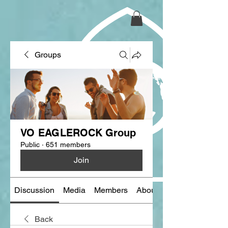
Groups
VO EAGLEROCK Group
Public
·
651 members
Join
Discussion
Media
Members
About
Back