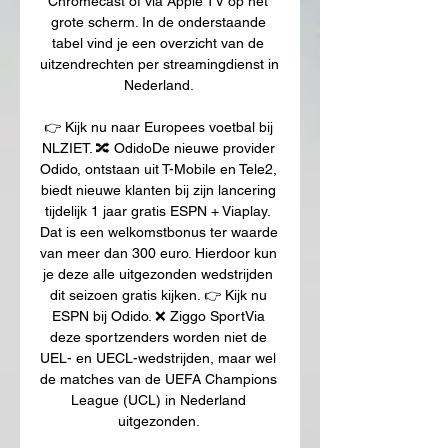
Chromecast of via Apple TV op het 
grote scherm. In de onderstaande 
tabel vind je een overzicht van de 
uitzendrechten per streamingdienst in 
Nederland. 

👉 Kijk nu naar Europees voetbal bij 
NLZIET. 🔀 OdidoDe nieuwe provider 
Odido, ontstaan uit T-Mobile en Tele2, 
biedt nieuwe klanten bij zijn lancering 
tijdelijk 1 jaar gratis ESPN + Viaplay. 
Dat is een welkomstbonus ter waarde 
van meer dan 300 euro. Hierdoor kun 
je deze alle uitgezonden wedstrijden 
dit seizoen gratis kijken. 👉 Kijk nu 
ESPN bij Odido. ❌ Ziggo SportVia 
deze sportzenders worden niet de 
UEL- en UECL-wedstrijden, maar wel 
de matches van de UEFA Champions 
League (UCL) in Nederland 
uitgezonden. 
