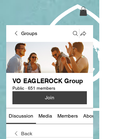
Groups
VO EAGLEROCK Group
Public
·
651 members
Join
Discussion
Media
Members
About
Back