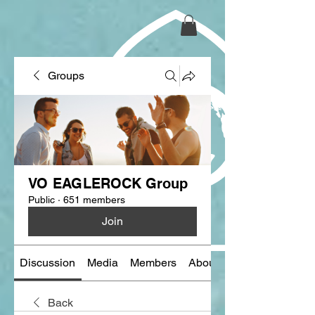
Groups
VO EAGLEROCK Group
Public
·
651 members
Join
Discussion
Media
Members
About
Back