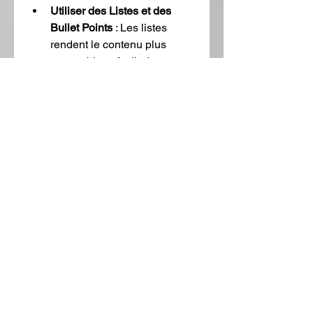
Utiliser des Listes et des 
Bullet Points
 : Les listes 
rendent le contenu plus 
scannable et facile à 
comprendre.
9. 
Créer du Contenu 
Original et de Haute Qualité
Le contenu de qualité est 
primordial pour le SEO.
Éviter le Contenu Dupliqué
 : 
Assurez-vous que votre 
contenu est original et n'a 
pas été copié d'autres 
sources.
Fournir de la Valeur
 : Offrez 
des informations utiles, 
pertinentes, et bien 
recherchées qui répondent 