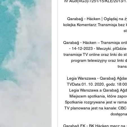
nr AG9(RG3)/7251/15/KLE/2013/17;
Qarabağ - Häcken | Oglądaj na ż
kolejka Komentarz: Transmisja bez 
st
Qarabağ - Häcken – Transmisja onli
- 14-12-2023 - Meczyki. plGdzi
transmisje TV online oraz linki do
program telewizyjny oraz linki
trans
Legia Warszawa - Qarabağ Ağdam 
TVData:01. 10. 2020, godz. 18:0
Legia Warszawa a Qarabağ Ağda
Miejscem spotkania, które zapo
Spotkanie rozgrywane jest w ramac
TV planowana jest na kanale: CBC S
dostępna 
Qarabağ FK - BK Häcken mecz na żyw