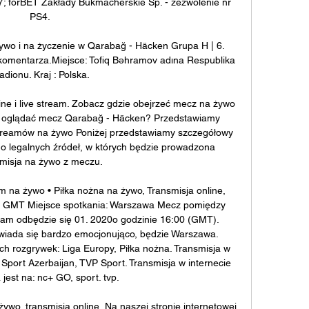
 forBET Zakłady Bukmacherskie Sp. - zezwolenie nr 
PS4. 

ywo i na życzenie w Qarabağ - Häcken Grupa H | 6. 
komentarza.Miejsce: Tofiq Bəhramov adına Respublika 
adionu. Kraj : Polska.

ne i live stream. Zobacz gdzie obejrzeć mecz na żywo 
e oglądać mecz Qarabağ - Häcken? Przedstawiamy 
 streamów na żywo Poniżej przedstawiamy szczegółowy 
 do legalnych źródeł, w których będzie prowadzona 
misja na żywo z meczu. 

na żywo • Piłka nożna na żywo, Transmisja online, 
0 GMT Miejsce spotkania: Warszawa Mecz pomiędzy 
m odbędzie się 01. 2020o godzinie 16:00 (GMT). 
wiada się bardzo emocjonująco, będzie Warszawa. 
h rozgrywek: Liga Europy, Piłka nożna. Transmisja w 
port Azerbaijan, TVP Sport. Transmisja w internecie 
jest na: nc+ GO, sport. tvp. 

o, transmisja online, Na naszej stronie internetowej 