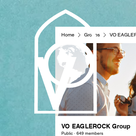
Home
Groups
VO EAGLE
VO EAGLEROCK Group
Public
·
649 members