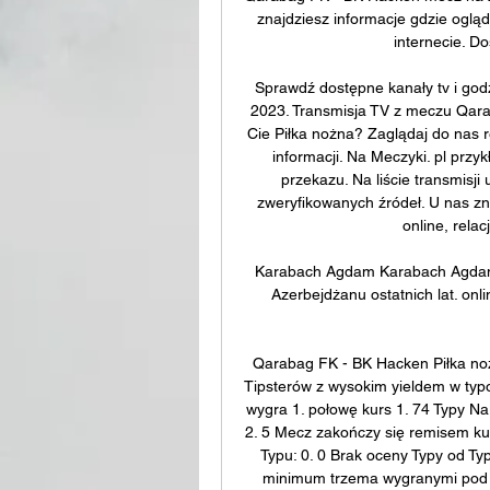
znajdziesz informacje gdzie oglą
internecie. Do
Sprawdź dostępne kanały tv i godzi
2023. Transmisja TV z meczu Qarab
Cie Piłka nożna? Zaglądaj do nas r
informacji. Na Meczyki. pl przy
przekazu. Na liście transmisji
zweryfikowanych źródeł. U nas zna
online, relac
Karabach Agdam Karabach Agdam (
Azerbejdżanu ostatnich lat. onli
Qarabag FK - BK Hacken Piłka noż
Tipsterów z wysokim yieldem w ty
wygra 1. połowę kurs 1. 74 Typy N
2. 5 Mecz zakończy się remisem ku
Typu: 0. 0 Brak oceny Typy od Ty
minimum trzema wygranymi pod r