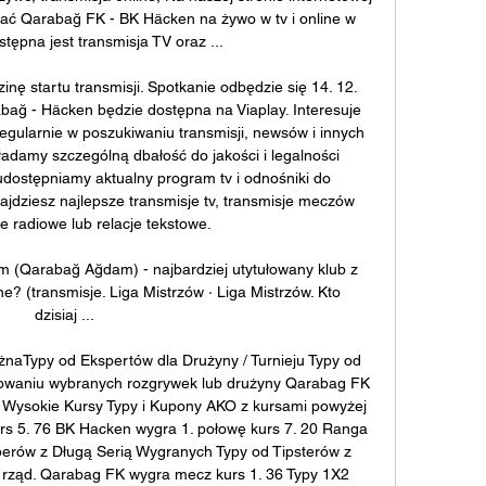
dać Qarabağ FK - BK Häcken na żywo w tv i online w 
stępna jest transmisja TV oraz ...

nę startu transmisji. Spotkanie odbędzie się 14. 12. 
ağ - Häcken będzie dostępna na Viaplay. Interesuje 
egularnie w poszukiwaniu transmisji, newsów i innych 
kładamy szczególną dbałość do jakości i legalności 
 udostępniamy aktualny program tv i odnośniki do 
jdziesz najlepsze transmisje tv, transmisje meczów 
je radiowe lub relacje tekstowe. 

Qarabağ Ağdam) - najbardziej utytułowany klub z 
ne? (transmisje. Liga Mistrzów · Liga Mistrzów. Kto 
dzisiaj ...

naTypy od Ekspertów dla Drużyny / Turnieju Typy od 
powaniu wybranych rozgrywek lub drużyny Qarabag FK 
a Wysokie Kursy Typy i Kupony AKO z kursami powyżej 
rs 5. 76 BK Hacken wygra 1. połowę kurs 7. 20 Ranga 
perów z Długą Serią Wygranych Typy od Tipsterów z 
ząd. Qarabag FK wygra mecz kurs 1. 36 Typy 1X2 