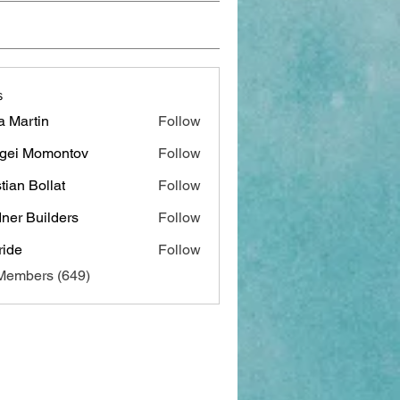
s
a Martin
Follow
gei Momontov
Follow
stian Bollat
Follow
ner Builders
Follow
ide
Follow
 Members (649)