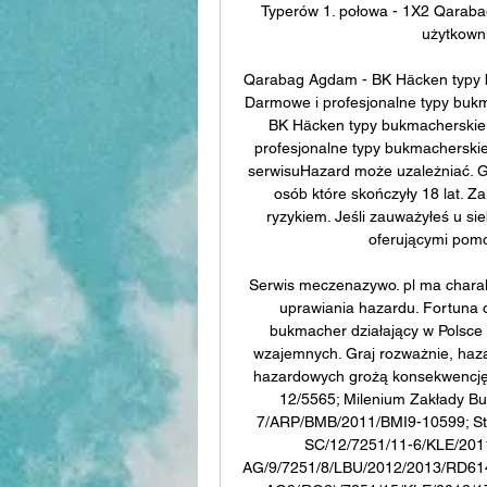
Typerów 1. połowa - 1X2 Qaraba
użytkowni
Qarabag Agdam - BK Häcken typy buk
Darmowe i profesjonalne typy bukma
BK Häcken typy bukmacherskie - 
profesjonalne typy bukmacherskie -
serwisuHazard może uzależniać. G
osób które skończyły 18 lat. Z
ryzykiem. Jeśli zauważyłeś u sie
oferującymi pomo
Serwis meczenazywo. pl ma charakt
uprawiania hazardu. Fortuna on
bukmacher działający w Polsce
wzajemnych. Graj rozważnie, haza
hazardowych grożą konsekwencję
12/5565; Milenium Zakłady B
7/ARP/BMB/2011/BMI9-10599; Star
SC/12/7251/11-6/KLE/2011
AG/9/7251/8/LBU/2012/2013/RD6148