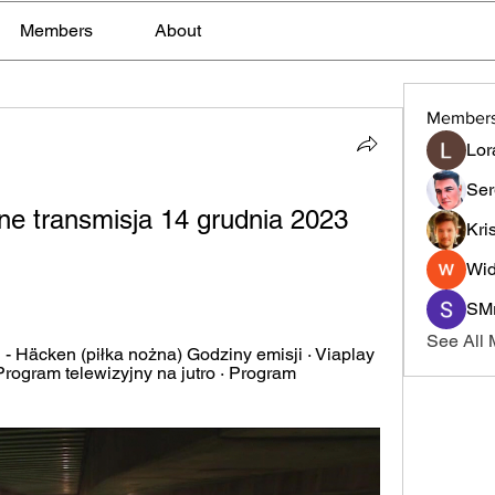
Members
About
Member
Lor
Ser
e transmisja 14 grudnia 2023 
Kri
Wid
SMr
See All
Häcken (piłka nożna) Godziny emisji · Viaplay 
 Program telewizyjny na jutro · Program 