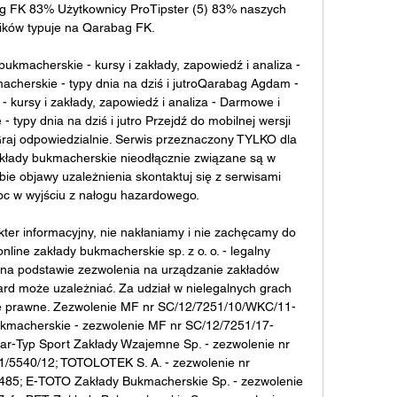
g FK 83% Użytkownicy ProTipster (5) 83% naszych 
ków typuje na Qarabag FK. 

macherskie - kursy i zakłady, zapowiedź i analiza - 
cherskie - typy dnia na dziś i jutro﻿Qarabag Agdam - 
kursy i zakłady, zapowiedź i analiza - Darmowe i 
 typy dnia na dziś i jutro Przejdź do mobilnej wersji 
raj odpowiedzialnie. Serwis przeznaczony TYLKO dla 
akłady bukmacherskie nieodłącznie związane są w 
bie objawy uzależnienia skontaktuj się z serwisami 
c w wyjściu z nałogu hazardowego. 

er informacyjny, nie nakłaniamy i nie zachęcamy do 
line zakłady bukmacherskie sp. z o. o. - legalny 
 na podstawie zezwolenia na urządzanie zakładów 
rd może uzależniać. Za udział w nielegalnych grach 
 prawne. Zezwolenie MF nr SC/12/7251/10/WKC/11-
ukmacherskie - zezwolenie MF nr SC/12/7251/17-
-Typ Sport Zakłady Wzajemne Sp. - zezwolenie nr 
/5540/12; TOTOLOTEK S. A. - zezwolenie nr 
5; E-TOTO Zakłady Bukmacherskie Sp. - zezwolenie 